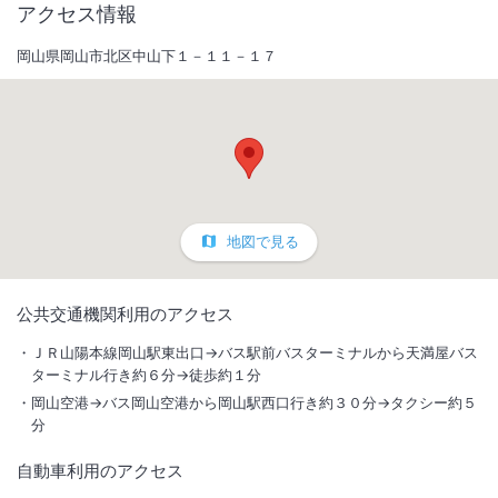
アクセス情報
岡山県岡山市北区中山下１－１１－１７
地図で見る
1
/
10
公共交通機関利用のアクセス
外観
ＪＲ山陽本線岡山駅東出口→バス駅前バスターミナルから天満屋バス
ターミナル行き約６分→徒歩約１分
天満屋デパート・ＮＴＴクレドに至近。１年に１フロアずつ改装を進め
岡山空港→バス岡山空港から岡山駅西口行き約３０分→タクシー約５
ており、「靴を脱ぐ」「床に座る」リニューアルのお部屋がオススメ！
分
自動車利用のアクセス
総客室数
97
室
IN
チェックイン
15:00
/ OUT
チェックアウト
11:00