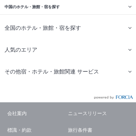
中国のホテル・旅館・宿を探す
全国のホテル・旅館・宿を探す
人気のエリア
札幌 ホテル
その他宿・ホテル・旅館関連 サービス
仙台 ホテル
国内旅行・国内ツアー
東京ディズニーリゾート(R)周辺 ホテル
JR・新幹線付きツアー
東京 ホテル
航空券付きツアー
東京ドーム ホテル
会社案内
ニュースリリース
現地観光・レジャーチケット
新宿 ホテル
標識・約款
旅行条件書
国内観光ガイド
横浜 ホテル