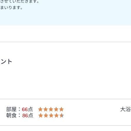
させていただきます。
まいります。
メント
部屋
：
66
点
大浴
朝食
：
86
点