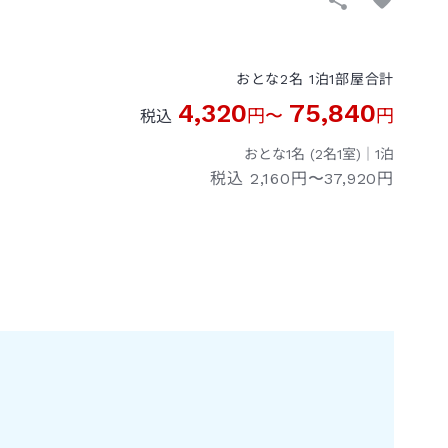
おとな
2
名
1
泊
1
部屋
合計
4,320
75,840
円
〜
円
税込
おとな1名 (
2
名1室)｜
1
泊
税込
2,160円〜37,920円