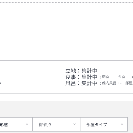
立地：
集計中
食事：
集計中
朝食
：
-
夕食
：
-
風呂：
集計中
館内風呂
：
-
部屋
形態
評価点
部屋タイプ