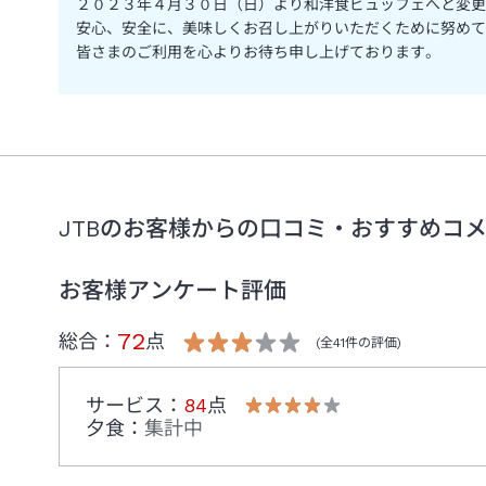
２０２３年４月３０日（日）より和洋食ビュッフェへと変更
安心、安全に、美味しくお召し上がりいただくために努めて
皆さまのご利用を心よりお待ち申し上げております。
JTBのお客様からの口コミ・おすすめコ
お客様アンケート評価
72
総合：
点
(全
41
件の評価)
サービス
：
84
点
夕食
：
集計中