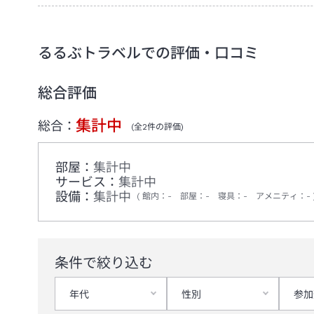
るるぶトラベルでの評価・口コミ
総合評価
集計中
総合：
(全
2
件の評価)
部屋：
集計中
サービス：
集計中
設備：
集計中
館内
：
-
部屋
：
-
寝具
：
-
アメニティ
：
-
条件で絞り込む
年代
性別
参加