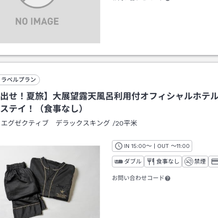
トラベルプラン
出せ！夏旅】大展望露天風呂利用付オフィシャルホテ
ステイ！（食事なし）
：
エグゼクティブ デラックスキング
/
20平米
IN
チェックイン
15:00
～ | OUT
チェックアウト
～
11:00
ダブル
食事なし
禁煙
お問い合わせコード