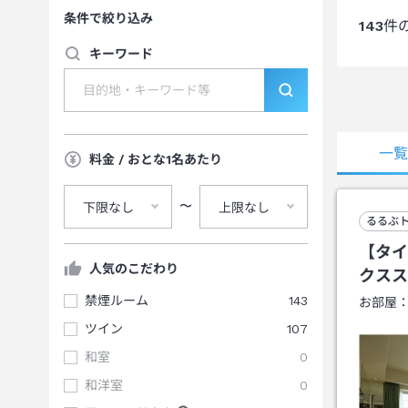
条件で絞り込み
143
件
キーワード
一
料金 / おとな1名あたり
〜
下限なし
上限なし
るるぶ
【タイ
人気のこだわり
クスス
禁煙ルーム
143
お部屋
ツイン
107
和室
0
和洋室
0