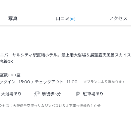
写真
口コミ
アクセス
(
16
)
ユニバーサルシティ駅直結ホテル。最上階大浴場＆展望露天風呂スカイ
内着OK
室数
390
室
15:00
11:00
ックイン
/ チェックアウト
※プランにより異なります
大浴場あり
駅徒歩5分
駐車場あり
クセス：
大阪伊丹空港→リムジンバスＵＳＪ下車→徒歩約１０分