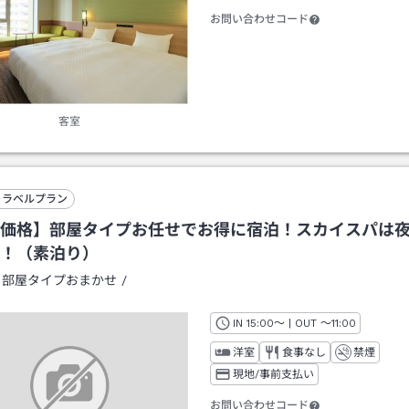
お問い合わせコード
客室
トラベルプラン
価格】部屋タイプお任せでお得に宿泊！スカイスパは
！（素泊り）
：
部屋タイプおまかせ
/
IN
チェックイン
15:00
～ | OUT
チェックアウト
～
11:00
洋室
食事なし
禁煙
現地/事前支払い
お問い合わせコード