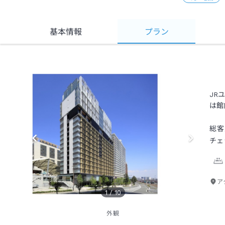
基本情報
プラン
JR
は館
総客
チェ
ア
1
/
10
外観