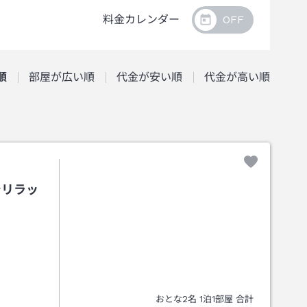
料金カレンダー
順
部屋が広い順
代金が安い順
代金が高い順
でリラッ
おとな
2
名
1
泊
1
部屋 合計