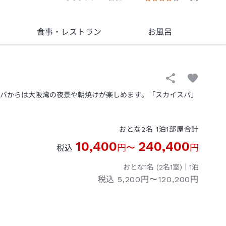
食事
・レストラン
お風呂
スパからは大阪湾の夜景や朝焼けが楽しめます。「スカイスパ」
おとな
2
名
1
泊
1
部屋
合計
10,400
240,400
円
〜
円
税込
おとな1名 (
2
名1室)｜
1
泊
税込
5,200円〜120,200円