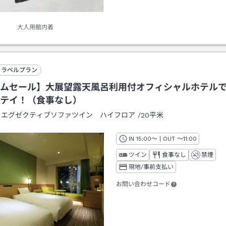
大人用館内着
トラベルプラン
ムセール】大展望露天風呂利用付オフィシャルホテル
テイ！（食事なし）
：
エグゼクティブソファツイン ハイフロア
/
20平米
IN
チェックイン
15:00
～ | OUT
チェックアウト
～
11:00
ツイン
食事なし
禁煙
現地/事前支払い
お問い合わせコード