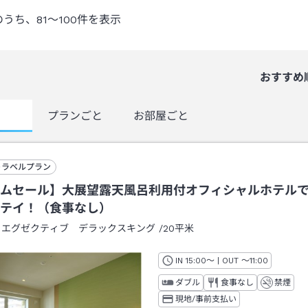
のうち、
81～100
件を表示
おすすめ
覧
プランごと
お部屋ごと
トラベルプラン
ムセール】大展望露天風呂利用付オフィシャルホテル
テイ！（食事なし）
：
エグゼクティブ デラックスキング
/
20平米
IN
チェックイン
15:00
～ | OUT
チェックアウト
～
11:00
ダブル
食事なし
禁煙
現地/事前支払い