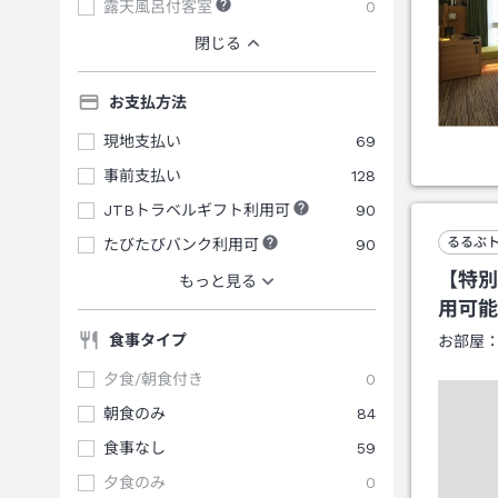
露天風呂付客室
0
閉じる
お支払方法
現地支払い
69
事前支払い
128
JTBトラベルギフト利用可
90
るるぶ
たびたびバンク利用可
90
【特別
もっと見る
用可能
食事タイプ
お部屋
夕食/朝食付き
0
朝食のみ
84
食事なし
59
夕食のみ
0