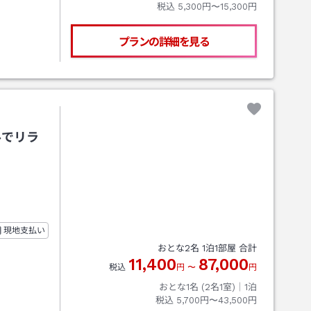
税込
5,300円〜15,300円
プランの詳細を見る
ルでリラ
現地支払い
おとな
2
名
1
泊
1
部屋 合計
11,400
87,000
税込
円
〜
円
おとな1名 (
2
名1室)｜
1
泊
税込
5,700円〜43,500円