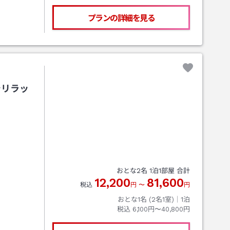
プランの詳細を見る
でリラッ
おとな
2
名
1
泊
1
部屋 合計
12,200
81,600
税込
円
〜
円
おとな1名 (
2
名1室)｜
1
泊
税込
6,100円〜40,800円