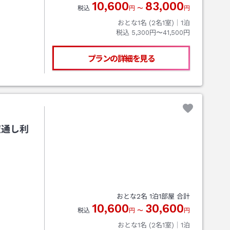
10,600
83,000
税込
円
〜
円
おとな1名 (
2
名1室)｜
1
泊
税込
5,300円〜41,500円
プランの詳細を見る
夜通し利
おとな
2
名
1
泊
1
部屋 合計
10,600
30,600
税込
円
〜
円
おとな1名 (
2
名1室)｜
1
泊