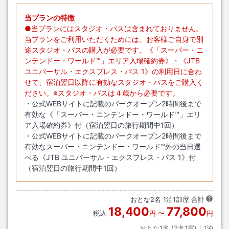
当プランの特徴
●当プランにはスタジオ・パスは含まれておりません。
当プランをご利用いただくためには、お客様ご自身で別
途スタジオ・パスの購入が必要です。《「スーパー・ニ
ンテンドー・ワールド™」エリア入場確約券》・《JTB
ユニバーサル・エクスプレス・パス 1》の利用日に合わ
せて、宿泊翌日以降に有効なスタジオ・パスをご購入く
ださい。※スタジオ・パスは４歳から必要です。
・公式WEBサイトに記載のパークオープン2時間後まで
有効な《「スーパー・ニンテンドー・ワールド™」エリ
ア入場確約券》付（宿泊翌日の旅行期間中1回）
・公式WEBサイトに記載のパークオープン2時間後まで
有効なスーパー・ニンテンドー・ワールド™外の当日選
べる《JTB ユニバーサル・エクスプレス・パス 1》付
（宿泊翌日の旅行期間中1回）
おとな
2
名
1
泊
1
部屋 合計
18,400
77,800
税込
円
〜
円
おとな1名 (
2
名1室)｜
1
泊