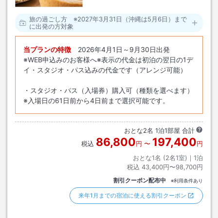
旅の過ごし方 ※2027年3月31日（沖縄は5月6日）まで
に出発の方対象
当プランの特徴
2026年4月1日～9月30日出発
※WEB申込みのお客様へ※表示の代金は初泊の翌日の1デ
イ・スタジオ・パス込みの代金です（アレンジ可能）
・スタジオ・パス（入場券）購入可（種類を選べます）
※入場日の61日前から4日前まで選択可能です。
おとな
2
名
1
泊
1
部屋 合計
86,800
197,400
税込
円
〜
円
おとな1名 (
2
名1室)｜
1
泊
税込
43,400円〜98,700円
割引クーポン配布中
※利用条件あり
来年1月までの宿泊に使える割引クーポン