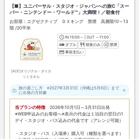
【■】ユニバーサル・スタジオ・ジャパンへの旅C「スー
パー・ニンテンドー・ワールド™」大満喫！／朝食付
お部屋：
エグゼクティブ ＤＸキング 禁煙 高層階10～13
階
/
20平米
IN
チェックイン
15:00
～ | OUT
チェックアウト
～
11:00
ダブル
朝食のみ
禁煙
事前支払い
[ACE]オリジナル・ダイカ
ットタオル
旅の過ごし方 ※2027年3月31日（沖縄は5月6日）まで
に出発の方対象
当プランの特徴
2026年10月1日～3月31日出発
※WEB申込みのお客様へ※表示の代金は１泊目の翌日の1
デイ・スタジオ・パス込みの代金です（アレンジ可能）
・スタジオ・パス（入場券）購入可（種類を選べます）