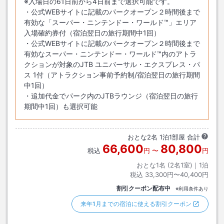
※入場日の61日前から4日前まで選択可能です。
・公式WEBサイトに記載のパークオープン２時間後まで
有効な「スーパー・ニンテンドー・ワールド™」エリア
入場確約券付（宿泊翌日の旅行期間中1回）
・公式WEBサイトに記載のパークオープン２時間後まで
有効なスーパー・ニンテンドー・ワールド™内のアトラ
クションが対象のJTB ユニバーサル・エクスプレス・パ
ス 1付（アトラクション事前予約制/宿泊翌日の旅行期間
中1回）
・追加代金でパーク内のJTBラウンジ（宿泊翌日の旅行
期間中1回）も選択可能
おとな
2
名
1
泊
1
部屋 合計
66,600
80,800
税込
円
〜
円
おとな1名 (
2
名1室)｜
1
泊
税込
33,300円〜40,400円
割引クーポン配布中
※利用条件あり
来年1月までの宿泊に使える割引クーポン