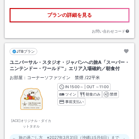
プランの詳細を見る
お問い合わせコード
JTBプラン
ユニバーサル・スタジオ・ジャパンへの旅A「スーパー・
ニンテンドー・ワールド™」エリア入場確約／朝食付
お部屋：
コーナーソファツイン 禁煙
/
22平米
IN
チェックイン
15:00
～ | OUT
チェックアウト
～
11:00
ツイン
朝食のみ
禁煙
事前支払い
[ACE]オリジナル・ダイカ
ットタオル
旅の過ごし方 ※2027年3月31日（沖縄は5月6日）まで