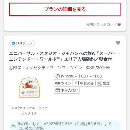
プランの詳細を見る
お問い合わせコード
JTBプラン
ユニバーサル・スタジオ・ジャパンへの旅A「スーパー・
ニンテンドー・ワールド™」エリア入場確約／朝食付
お部屋：
エグゼクティブ ソファツイン 禁煙
/
20平米
IN
チェックイン
15:00
～ | OUT
チェックアウト
～
11:00
ツイン
朝食のみ
禁煙
事前支払い
[ACE]オリジナル・ダイカ
ットタオル
旅の過ごし方 ※2027年3月31日（沖縄は5月6日）まで
に出発の方対象