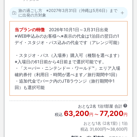
旅の過ごし方 ※2027年3月31日（沖縄は5月6日）まで
に出発の方対象
当プランの特徴
2026年10月1日～3月31日出発
※WEB申込みのお客様へ※表示の代金は1泊目の翌日の1
デイ・スタジオ・パス込みの代金です（アレンジ可能）
・スタジオ・パス（入場券）購入可（種類を選べます）
※入場日の61日前から4日前まで選択可能です。
・「スーパー・ニンテンドー・ワールド™」エリア入場
確約券付（利用日・時間が選べます／旅行期間中1回）
・追加代金でパーク内のJTBラウンジ（旅行期間中1
回）も選択可能
おとな
2
名
1
泊
1
部屋 合計
63,200
77,200
税込
円
〜
円
おとな1名 (
2
名1室)｜
1
泊
税込
31,600円〜38,600円