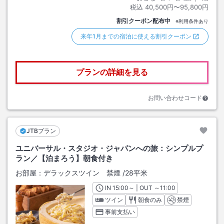
税込
40,500円〜95,800円
割引クーポン配布中
※利用条件あり
来年1月までの宿泊に使える割引クーポン
プランの詳細を見る
お問い合わせコード
JTBプラン
ユニバーサル・スタジオ・ジャパンへの旅：シンプルプ
ラン／【泊まろう】朝食付き
お部屋：
デラックスツイン 禁煙
/
28平米
IN
チェックイン
15:00
～ | OUT
チェックアウト
～
11:00
ツイン
朝食のみ
禁煙
事前支払い