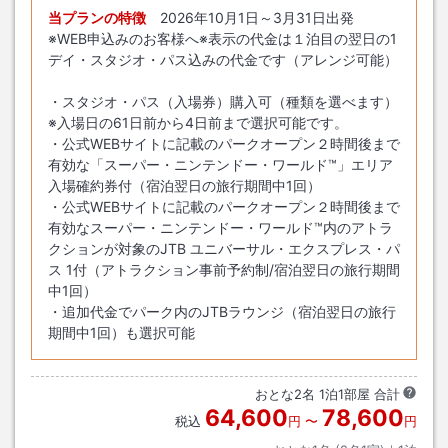
当プランの特徴
2026年10月1日～3月31日出発
※WEB申込みのお客様へ※表示の代金は１泊目の翌日の1
デイ・スタジオ・パス込みの代金です（アレンジ可能）
・スタジオ・パス（入場券）購入可（種類を選べます）
※入場日の61日前から4日前まで選択可能です。
・公式WEBサイトに記載のパークオープン２時間後まで
有効な「スーパー・ニンテンドー・ワールド™」エリア
入場確約券付（宿泊翌日の旅行期間中1回）
・公式WEBサイトに記載のパークオープン２時間後まで
有効なスーパー・ニンテンドー・ワールド™内のアトラ
クションが対象のJTB ユニバーサル・エクスプレス・パ
ス 1付（アトラクション事前予約制/宿泊翌日の旅行期間
中1回）
・追加代金でパーク内のJTBラウンジ（宿泊翌日の旅行
期間中1回）も選択可能
おとな
2
名
1
泊
1
部屋 合計
64,600
78,600
税込
円
〜
円