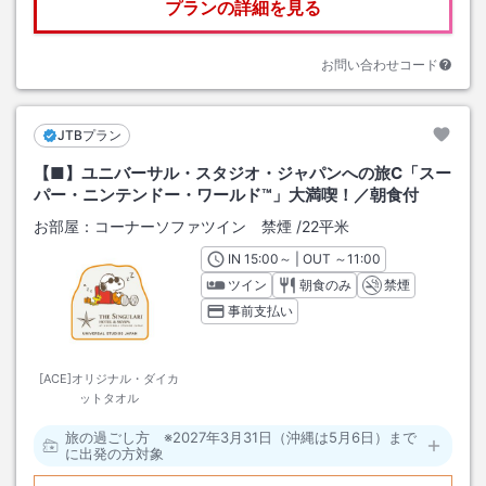
プランの詳細を見る
お問い合わせコード
JTBプラン
【■】ユニバーサル・スタジオ・ジャパンへの旅C「スー
パー・ニンテンドー・ワールド™」大満喫！／朝食付
お部屋：
コーナーソファツイン 禁煙
/
22平米
IN
チェックイン
15:00
～ | OUT
チェックアウト
～
11:00
ツイン
朝食のみ
禁煙
事前支払い
[ACE]オリジナル・ダイカ
ットタオル
旅の過ごし方 ※2027年3月31日（沖縄は5月6日）まで
に出発の方対象