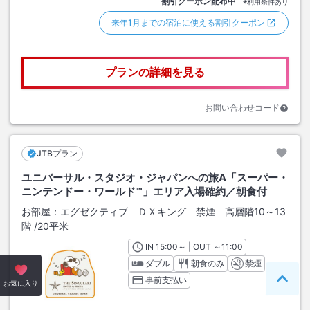
割引クーポン配布中
※利用条件あり
来年1月までの宿泊に使える割引クーポン
プランの詳細を見る
お問い合わせコード
JTBプラン
ユニバーサル・スタジオ・ジャパンへの旅A「スーパー・
ニンテンドー・ワールド™」エリア入場確約／朝食付
お部屋：
エグゼクティブ ＤＸキング 禁煙 高層階10～13
階
/
20平米
IN
チェックイン
15:00
～ | OUT
チェックアウト
～
11:00
ダブル
朝食のみ
禁煙
事前支払い
ペー
お気に入り