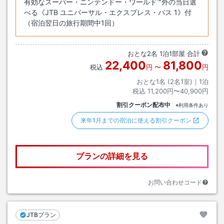
有効なスーパー・ニンテンドー・ワールド™外の当日選
べる《JTB ユニバーサル・エクスプレス・パス 1》付
（宿泊翌日の旅行期間中1回）
おとな
2
名
1
泊
1
部屋 合計
22,400
81,800
税込
円
〜
円
おとな1名 (
2
名1室)｜
1
泊
税込
11,200円〜40,900円
割引クーポン配布中
※利用条件あり
来年1月までの宿泊に使える割引クーポン
プランの詳細を見る
お問い合わせコード
JTBプラン