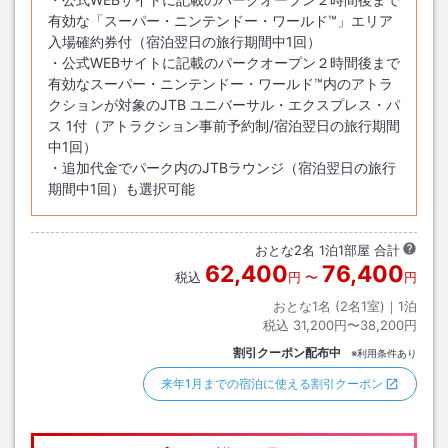
有効な「スーパー・ニンテンドー・ワールド™」エリア
入場確約券付（宿泊翌日の旅行期間中1回）
・公式WEBサイトに記載のパークオープン２時間後まで
有効なスーパー・ニンテンドー・ワールド™内のアトラ
クションが対象のJTB ユニバーサル・エクスプレス・パ
ス 1付（アトラクション事前予約制/宿泊翌日の旅行期間
中1回）
・追加代金でパーク内のJTBラウンジ（宿泊翌日の旅行
期間中1回）も選択可能
おとな
2
名
1
泊
1
部屋 合計
62,400
76,400
税込
円
〜
円
おとな1名 (
2
名1室)｜
1
泊
税込
31,200円〜38,200円
割引クーポン配布中
※利用条件あり
来年1月までの宿泊に使える割引クーポン