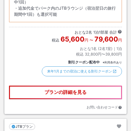
中1回）
・追加代金でパーク内のJTBラウンジ（宿泊翌日の旅行
期間中1回）も選択可能
おとな
2
名
1
泊
1
部屋 合計
65,600
79,600
税込
円
〜
円
おとな1名 (
2
名1室)｜
1
泊
税込
32,800円〜39,800円
割引クーポン配布中
※利用条件あり
来年1月までの宿泊に使える割引クーポン
プランの詳細を見る
お問い合わせコード
JTBプラン