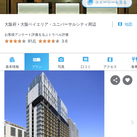
ストーリーを見る
大阪府
大阪ベイエリア・ユニバーサルシティ周辺
地図
お客様アンケート評価
るるぶトラベル評価
81点
3.6
基本情報
プラン
写真
口コミ
アクセス
食