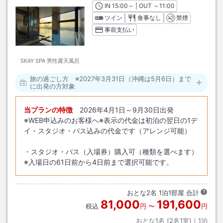
IN
チェックイン
15:00
～ | OUT
チェックアウト
～
11:00
ツイン
食事なし
禁煙
事前支払い
SKAY SPA 男性露天風呂
旅の過ごし方 ※2027年3月31日（沖縄は5月6日）まで
に出発の方対象
当プランの特徴
2026年4月1日～9月30日出発
※WEB申込みのお客様へ※表示の代金は初泊の翌日の1デ
イ・スタジオ・パス込みの代金です（アレンジ可能）
・スタジオ・パス（入場券）購入可（種類を選べます）
※入場日の61日前から4日前まで選択可能です。
おとな
2
名
1
泊
1
部屋 合計
81,000
191,600
税込
円
〜
円
おとな1名 (
2
名1室)｜
1
泊