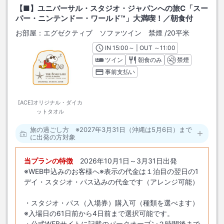
【■】ユニバーサル・スタジオ・ジャパンへの旅C「スー
パー・ニンテンドー・ワールド™」大満喫！／朝食付
お部屋：
エグゼクティブ ソファツイン 禁煙
/
20平米
IN
チェックイン
15:00
～ | OUT
チェックアウト
～
11:00
ツイン
朝食のみ
禁煙
事前支払い
[ACE]オリジナル・ダイカ
ットタオル
旅の過ごし方 ※2027年3月31日（沖縄は5月6日）まで
に出発の方対象
当プランの特徴
2026年10月1日～3月31日出発
※WEB申込みのお客様へ※表示の代金は１泊目の翌日の1
デイ・スタジオ・パス込みの代金です（アレンジ可能）
・スタジオ・パス（入場券）購入可（種類を選べます）
※入場日の61日前から4日前まで選択可能です。
・公式WEBサイトに記載のパークオープン２時間後まで