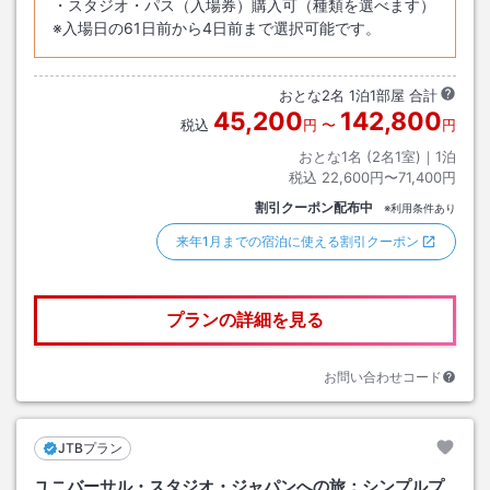
・スタジオ・パス（入場券）購入可（種類を選べます）
※入場日の61日前から4日前まで選択可能です。
おとな
2
名
1
泊
1
部屋 合計
45,200
142,800
税込
円
〜
円
おとな1名 (
2
名1室)｜
1
泊
税込
22,600円〜71,400円
割引クーポン配布中
※利用条件あり
来年1月までの宿泊に使える割引クーポン
プランの詳細を見る
お問い合わせコード
JTBプラン
ユニバーサル・スタジオ・ジャパンへの旅：シンプルプ