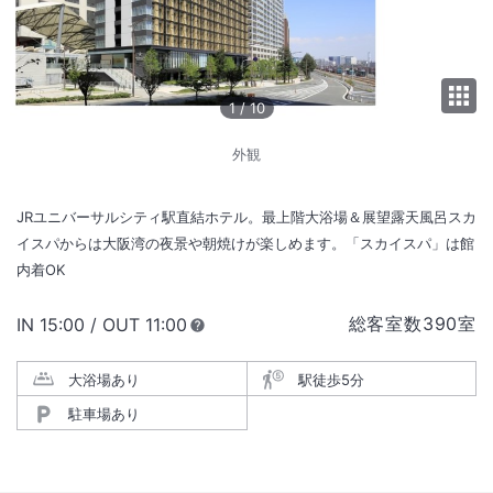
1
/
10
外観
JRユニバーサルシティ駅直結ホテル。最上階大浴場＆展望露天風呂スカ
イスパからは大阪湾の夜景や朝焼けが楽しめます。「スカイスパ」は館
内着OK
総客室数
390
室
IN
チェックイン
15:00
/ OUT
チェックアウト
11:00
大浴場あり
駅徒歩5分
駐車場あり