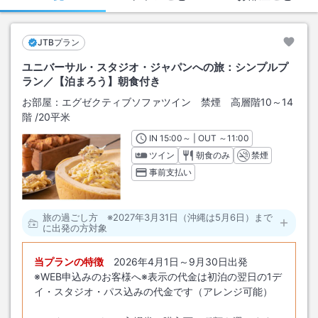
JTBプラン
ユニバーサル・スタジオ・ジャパンへの旅：シンプルプ
ラン／【泊まろう】朝食付き
お部屋：
エグゼクティブソファツイン 禁煙 高層階10～14
階
/
20平米
IN
チェックイン
15:00
～ | OUT
チェックアウト
～
11:00
ツイン
朝食のみ
禁煙
事前支払い
旅の過ごし方 ※2027年3月31日（沖縄は5月6日）まで
に出発の方対象
当プランの特徴
2026年4月1日～9月30日出発
※WEB申込みのお客様へ※表示の代金は初泊の翌日の1デ
イ・スタジオ・パス込みの代金です（アレンジ可能）