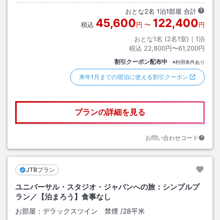
おとな
2
名
1
泊
1
部屋 合計
45,600
122,400
税込
円
〜
円
おとな1名 (
2
名1室)｜
1
泊
税込
22,800円〜61,200円
割引クーポン配布中
※利用条件あり
来年1月までの宿泊に使える割引クーポン
プランの詳細を見る
お問い合わせコード
JTBプラン
ユニバーサル・スタジオ・ジャパンへの旅：シンプルプ
ラン／【泊まろう】食事なし
お部屋：
デラックスツイン 禁煙
/
28平米