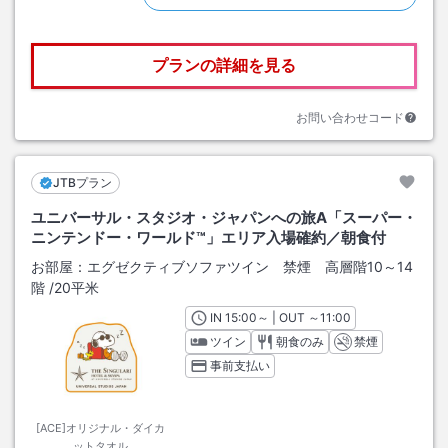
プランの詳細を見る
お問い合わせコード
JTBプラン
ユニバーサル・スタジオ・ジャパンへの旅A「スーパー・
ニンテンドー・ワールド™」エリア入場確約／朝食付
お部屋：
エグゼクティブソファツイン 禁煙 高層階10～14
階
/
20平米
IN
チェックイン
15:00
～ | OUT
チェックアウト
～
11:00
ツイン
朝食のみ
禁煙
事前支払い
[ACE]オリジナル・ダイカ
ットタオル