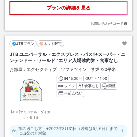
プランの詳細を見る
お問い合わせコード
JTBプラン
ネット限定
JTB ユニバーサル・エクスプレス・パス1+スーパー・ニ
ンテンドー・ワールド™エリア入場確約券・食事なし
お部屋：
エグゼクティブ ソファツイン 禁煙
/
20平米
IN
チェックイン
15:00
～ | OUT
チェックアウト
～
11:00
ツイン
食事なし
禁煙
事前支払い
[ACE]オリジナル・ダイカ
ットタオル
旅の過ごし方 ※2027年3月31日（沖縄は5月6日）まで
に出発の方対象