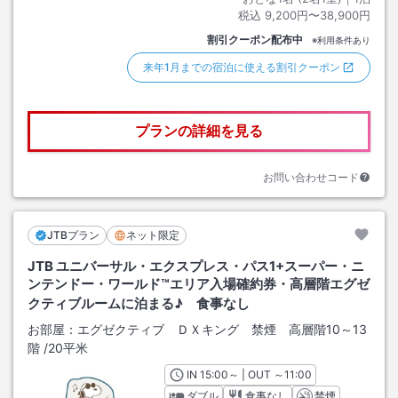
税込
9,200円〜38,900円
割引クーポン配布中
※利用条件あり
来年1月までの宿泊に使える割引クーポン
プランの詳細を見る
お問い合わせコード
JTBプラン
ネット限定
JTB ユニバーサル・エクスプレス・パス1+スーパー・ニ
ンテンドー・ワールド™エリア入場確約券・高層階エグゼ
クティブルームに泊まる♪ 食事なし
お部屋：
エグゼクティブ ＤＸキング 禁煙 高層階10～13
階
/
20平米
IN
チェックイン
15:00
～ | OUT
チェックアウト
～
11:00
ダブル
食事なし
禁煙