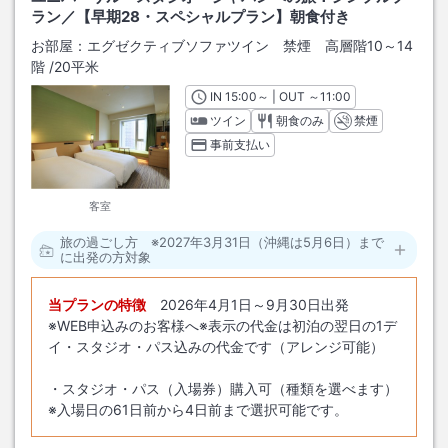
ラン／【早期28・スペシャルプラン】朝食付き
お部屋：
エグゼクティブソファツイン 禁煙 高層階10～14
階
/
20平米
IN
チェックイン
15:00
～ | OUT
チェックアウト
～
11:00
ツイン
朝食のみ
禁煙
事前支払い
客室
旅の過ごし方 ※2027年3月31日（沖縄は5月6日）まで
に出発の方対象
当プランの特徴
2026年4月1日～9月30日出発
※WEB申込みのお客様へ※表示の代金は初泊の翌日の1デ
イ・スタジオ・パス込みの代金です（アレンジ可能）
・スタジオ・パス（入場券）購入可（種類を選べます）
※入場日の61日前から4日前まで選択可能です。