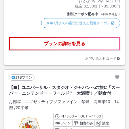
おとな1名 (
2
名1室)｜
1
泊
税込
32,300円〜39,300円
割引クーポン配布中
※利用条件あり
来年1月までの宿泊に使える割引クーポン
プランの詳細を見る
お問い合わせコード
JTBプラン
【■】ユニバーサル・スタジオ・ジャパンへの旅C「スー
パー・ニンテンドー・ワールド™」大満喫！／朝食付
お部屋：
エグゼクティブソファツイン 禁煙 高層階10～14
階
/
20平米
IN
チェックイン
15:00
～ | OUT
チェックアウト
～
11:00
ツイン
朝食のみ
禁煙