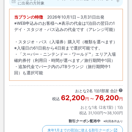
に出発の方対象
当プランの特徴
2026年10月1日～3月31日出発
※WEB申込みのお客様へ※表示の代金は1泊目の翌日の1
デイ・スタジオ・パス込みの代金です（アレンジ可能）
・スタジオ・パス（入場券）購入可（種類を選べます）
※入場日の61日前から4日前まで選択可能です。
・「スーパー・ニンテンドー・ワールド™」エリア入場
確約券付（利用日・時間が選べます／旅行期間中1回）
・追加代金でパーク内のJTBラウンジ（旅行期間中1
回）も選択可能
おとな
2
名
1
泊
1
部屋 合計
62,200
76,200
税込
円
〜
円
おとな1名 (
2
名1室)｜
1
泊
税込
31,100円〜38,100円
割引クーポン配布中
※利用条件あり
来年1月までの宿泊に使える割引クーポン