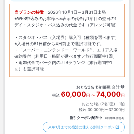
当プランの特徴
2026年10月1日～3月31日出発
※WEB申込みのお客様へ※表示の代金は1泊目の翌日の1
デイ・スタジオ・パス込みの代金です（アレンジ可能）
・スタジオ・パス（入場券）購入可（種類を選べます）
※入場日の61日前から4日前まで選択可能です。
・「スーパー・ニンテンドー・ワールド™」エリア入場
確約券付（利用日・時間が選べます／旅行期間中1回）
・追加代金でパーク内のJTBラウンジ（旅行期間中1
回）も選択可能
おとな
2
名
1
泊
1
部屋 合計
60,000
74,000
税込
円
〜
円
おとな1名 (
2
名1室)｜
1
泊
税込
30,000円〜37,000円
割引クーポン配布中
※利用条件あり
来年1月までの宿泊に使える割引クーポン