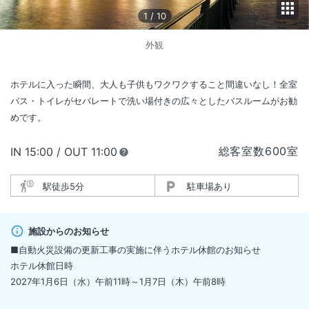
1
/
10
外観
ホテルに入った瞬間、大人も子供もワクワクすること間違いなし！全室
バス・トイレがセパレートで洗い場付きの広々としたバスルームがお勧
めです。
総客室数
600
室
IN
チェックイン
15:00
/ OUT
チェックアウト
11:00
駅徒歩5分
駐車場あり
施設からのお知らせ
■自動火災設備の更新工事の実施に伴うホテル休館のお知らせ
ホテル休館日時
2027年1月6日（水）午前11時～1月7日（木）午前8時