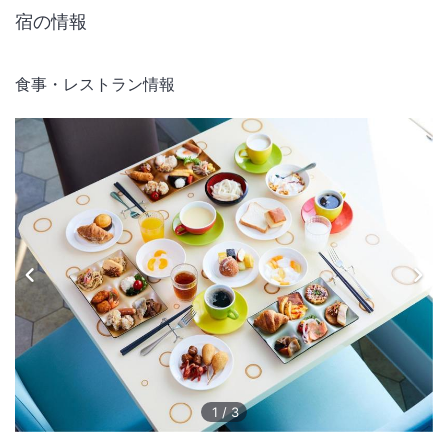
2027年1月6日(水) 午前11時、全てのお客様チェックアウト後より休
宿の情報
館
2027年1月7日(木) 午前8時、荷預かりより営業再開
尚、隣接するシスターホテルのホテル ユニバーサル ポートヴィータは
食事・レストラン情報
通常営業を行っております。ホテル公式ホームページにもお知らせを掲
載しておりますので、ご確認ください。
1
/
3