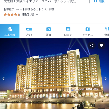
大阪府
大阪ベイエリア・ユニバーサルシティ周辺
地図
お客様アンケート評価
るるぶトラベル評価
88点
集計中
基本情報
プラン
写真
口コミ
アクセス
食