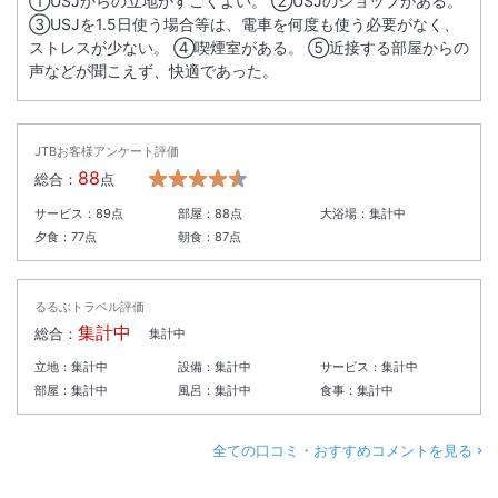
①USJからの立地がすごくよい。 ②USJのショップがある。
があること、
③USJを1.5日使う場合等は、電車を何度も使う必要がなく、
食器等の洗浄も同一の場所、同一の洗浄機で行っております関係上、ア
ストレスが少ない。 ④喫煙室がある。 ⑤近接する部屋からの
声などが聞こえず、快適であった。
レルゲンの混入を完全に防ぐことができません。
そのため、お客様の安全を最優先に考え、食物アレルギーをお持ちのお
客様用メニューの作成、
お食事に使用している食材のアレルゲンに関する情報の回答や表記を控
JTBお客様アンケート評価
えさせていただいております。
88
総合：
点
恐れ入りますが、お客様におかれましては上記をご理解のうえ、お客様
サービス：
89
点
部屋：
88
点
大浴場：
集計中
ご自身で最終的な喫食のご判断をお願い申し上げます。
夕食：
77
点
朝食：
87
点
なお、アレルギーをお持ちのお客様は、安全な食品(アレルゲンフリー
レトルトなど)・食器類のお持ち込みが可能です。
お持ち込みされる場合は予めご予約時にお申し付け下さい。
るるぶトラベル評価
集計中
総合：
集計中
＜
全館休館のお知らせ
＞
立地：
集計中
設備：
集計中
サービス：
集計中
◆対象宿泊日
部屋：
集計中
風呂：
集計中
食事：
集計中
2027年1月6日（水）
◆休館理由
全ての口コミ・おすすめコメントを見る
自動火災設備の更新工事のため
◆スケジュール