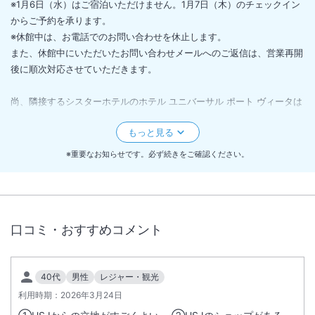
※1月6日（水）はご宿泊いただけません。1月7日（木）のチェックイン
からご予約を承ります。
※休館中は、お電話でのお問い合わせを休止します。
また、休館中にいただいたお問い合わせメールへのご返信は、営業再開
後に順次対応させていただきます。
尚、隣接するシスターホテルのホテル ユニバーサル ポート ヴィータは
通常営業を行っております。
ホテル公式ホームページにもお知らせを掲載しておりますので、ご確認
ください。
※重要なお知らせです。必ず続きをご確認ください。
https://universalport.orixhotelsandresorts.com/news/news-1906
8/
口コミ・おすすめコメント
■食物アレルギーをお持ちのお客様へ
当館（当レストラン）のお食事は主にビュッフェ形式となるため、様々
なメニューを同一の厨房、同一の調理器具で調理しており、
40代
男性
レジャー・観光
加工・調理の過程において提供する食品にアレルギー物質が微量に混入
する可能性がございます。
利用時期：
2026年3月24日
また、ビュッフェ形式の特性上、ご使用いただく菜箸・トング等の共有