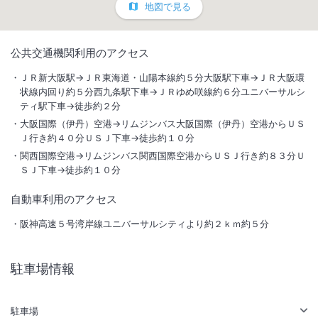
地図で見る
1
/
10
公共交通機関利用のアクセス
ロビー
ＪＲ新大阪駅→ＪＲ東海道・山陽本線約５分大阪駅下車→ＪＲ大阪環
状線内回り約５分西九条駅下車→ＪＲゆめ咲線約６分ユニバーサルシ
ティ駅下車→徒歩約２分
パークゲートから徒歩約１分、館内にはユニバーサル・スタジオ・スト
アがあり、利用しやすさも抜群です。
大阪国際（伊丹）空港→リムジンバス大阪国際（伊丹）空港からＵＳ
Ｊ行き約４０分ＵＳＪ下車→徒歩約１０分
関西国際空港→リムジンバス関西国際空港からＵＳＪ行き約８３分Ｕ
総客室数
456
室
IN
チェックイン
15:00
/ OUT
チェックアウト
11:00
ＳＪ下車→徒歩約１０分
駅徒歩5分
駐車場あり
自動車利用のアクセス
阪神高速５号湾岸線ユニバーサルシティより約２ｋｍ約５分
サステナビリティへの取り組み
駐車場情報
施設からのお知らせ
・ベット１台につき添い寝のお子様は１名のみとなります。
駐車場