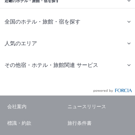
近畿のホテル・旅館・宿を探す
全国のホテル・旅館・宿を探す
人気のエリア
札幌 ホテル
その他宿・ホテル・旅館関連 サービス
仙台 ホテル
国内旅行・国内ツアー
東京ディズニーリゾート(R)周辺 ホテル
JR・新幹線付きツアー
東京 ホテル
航空券付きツアー
東京ドーム ホテル
会社案内
ニュースリリース
現地観光・レジャーチケット
新宿 ホテル
標識・約款
旅行条件書
国内観光ガイド
横浜 ホテル