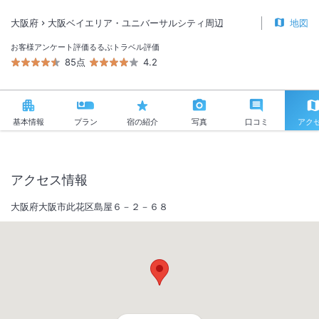
大阪府
大阪ベイエリア・ユニバーサルシティ周辺
地図
お客様アンケート評価
るるぶトラベル評価
85点
4.2
基本情報
プラン
宿の紹介
写真
口コミ
アク
アクセス情報
大阪府大阪市此花区島屋６－２－６８