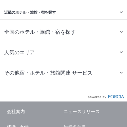
近畿のホテル・旅館・宿を探す
全国のホテル・旅館・宿を探す
人気のエリア
札幌 ホテル
その他宿・ホテル・旅館関連 サービス
仙台 ホテル
国内旅行・国内ツアー
東京ディズニーリゾート(R)周辺 ホテル
JR・新幹線付きツアー
東京 ホテル
航空券付きツアー
東京ドーム ホテル
会社案内
ニュースリリース
現地観光・レジャーチケット
新宿 ホテル