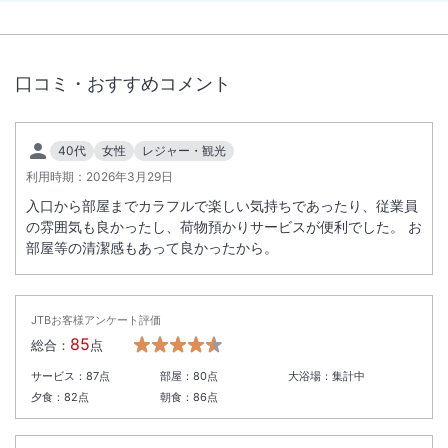
口コミ・おすすめコメント
40代
女性
レジャー・観光
利用時期：
2026年3月29日
入口から部屋までカラフルで楽しい気持ちであったり、従業員
の雰囲気も良かったし、荷物預かりサービスが便利でした。 お
部屋等の清潔感もあって良かったから。
JTBお客様アンケート評価
85
総合：
点
サービス：
87
点
部屋：
80
点
大浴場：
集計中
夕食：
82
点
朝食：
86
点