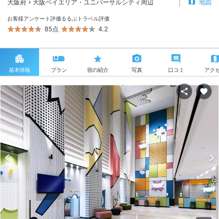
大阪府
大阪ベイエリア・ユニバーサルシティ周辺
地図
お客様アンケート評価
るるぶトラベル評価
85点
4.2
基本情報
プラン
宿の紹介
写真
口コミ
アク