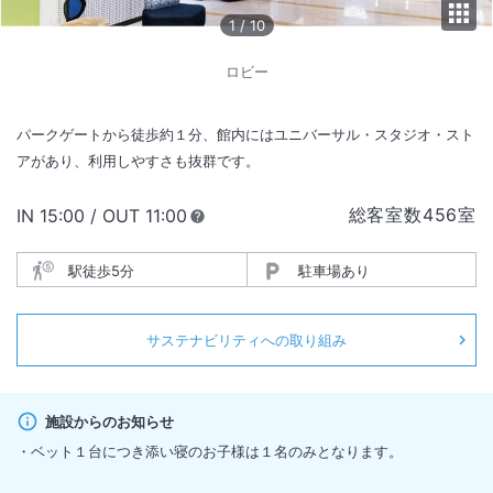
1
/
10
ロビー
パークゲートから徒歩約１分、館内にはユニバーサル・スタジオ・スト
アがあり、利用しやすさも抜群です。
総客室数
456
室
IN
チェックイン
15:00
/ OUT
チェックアウト
11:00
駅徒歩5分
駐車場あり
サステナビリティへの取り組み
施設からのお知らせ
・ベット１台につき添い寝のお子様は１名のみとなります。