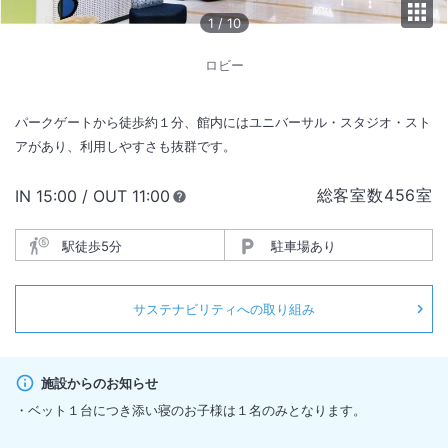
1
/
10
ロビー
パークゲートから徒歩約１分、館内にはユニバーサル・スタジオ・スト
アがあり、利用しやすさも抜群です。
総客室数
456
室
IN
チェックイン
15:00
/ OUT
チェックアウト
11:00
駅徒歩5分
駐車場あり
サステナビリティへの取り組み
施設からのお知らせ
・ベット１台につき添い寝のお子様は１名のみとなります。