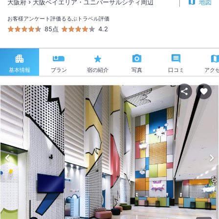
大阪府
大阪ベイエリア・ユニバーサルシティ周辺
地図
お客様アンケート評価
るるぶトラベル評価
85点
4.2
基本情報
プラン
宿の紹介
写真
口コミ
アク