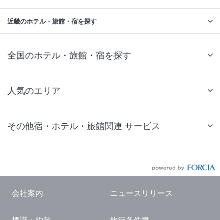
近畿のホテル・旅館・宿を探す
全国のホテル・旅館・宿を探す
人気のエリア
札幌 ホテル
その他宿・ホテル・旅館関連 サービス
仙台 ホテル
国内旅行・国内ツアー
東京ディズニーリゾート(R)周辺 ホテル
JR・新幹線付きツアー
東京 ホテル
航空券付きツアー
東京ドーム ホテル
会社案内
ニュースリリース
現地観光・レジャーチケット
新宿 ホテル