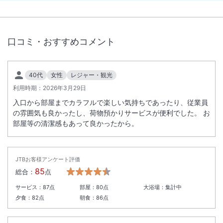
口コミ・おすすめコメント
40代
女性
レジャー・観光
利用時期：
2026年3月29日
入口から部屋までカラフルで楽しい気持ちであったり、従業員
の雰囲気も良かったし、荷物預かりサービスが便利でした。 お
部屋等の清潔感もあって良かったから。
JTBお客様アンケート評価
85
総合：
点
サービス：
87
点
部屋：
80
点
大浴場：
集計中
夕食：
82
点
朝食：
86
点