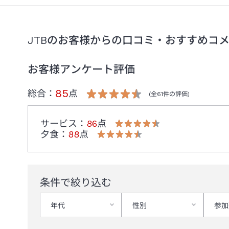
JTBのお客様からの口コミ・おすすめコ
お客様アンケート評価
85
総合：
点
(全
61
件の評価)
サービス
：
86
点
夕食
：
88
点
条件で絞り込む
年代
性別
参加