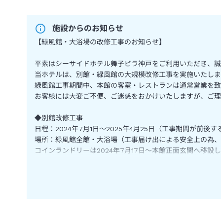
施設からのお知らせ
【緑風館・大浴場の改修工事のお知らせ】
平素はシーサイドホテル舞子ビラ神戸をご利用いただき、誠
当ホテルは、別館・緑風館の大規模改修工事を実施いたしま
緑風館工事期間中、本館の客室・レストランは通常営業を致
お客様には大変ご不便、ご迷惑をおかけいたしますが、ご理
◆別館改修工事
日程：2024年7月1日～2025年4月25日（工事期間が前後
場所：緑風館全館・大浴場（工事届け出による安全上の為、
コインランドリーは2024年7月17日～本館正面玄関へ移設
上記内容に関しまして、詳しくは公式HPにてご確認くださ
引き続き、ご愛顧のほどよろしくお願い申し上げます。