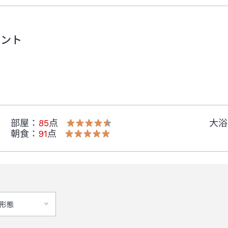
メント
部屋
：
85
点
大浴
朝食
：
91
点
形態