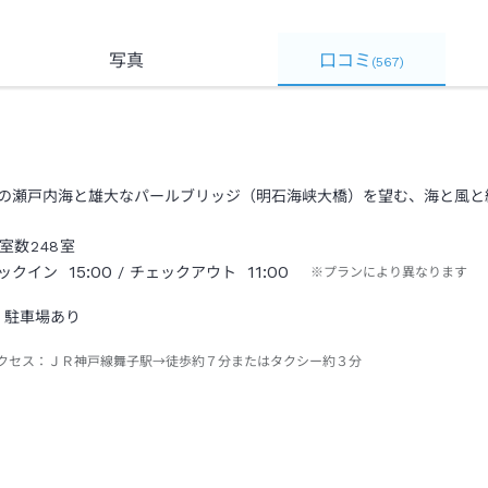
写真
口コミ
(
567
)
の瀬戸内海と雄大なパールブリッジ（明石海峡大橋）を望む、海と風と
室数
248
室
15:00
11:00
ックイン
/ チェックアウト
※プランにより異なります
駐車場あり
クセス：
ＪＲ神戸線舞子駅→徒歩約７分またはタクシー約３分