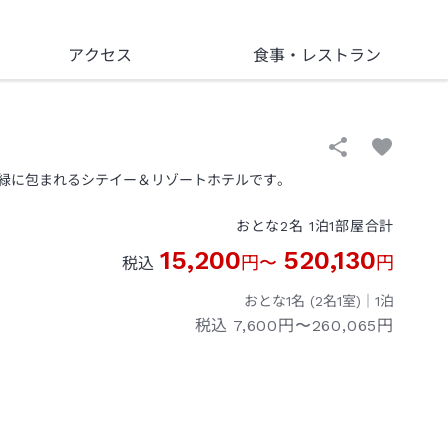
アクセス
食事
・レストラン
緑に包まれるシテイー＆リゾートホテルです。
おとな
2
名
1
泊
1
部屋
合計
15,200
520,130
円
〜
円
税込
おとな1名 (
2
名1室)｜
1
泊
税込
7,600円〜260,065円