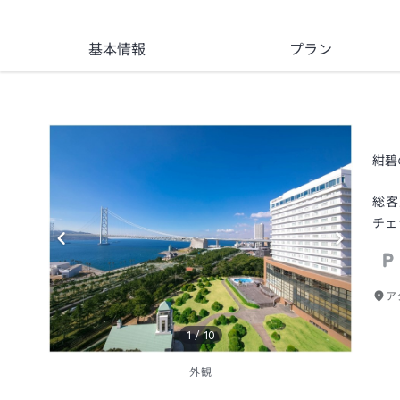
基本情報
プラン
紺碧
総客
チェ
ア
1
/
10
外観