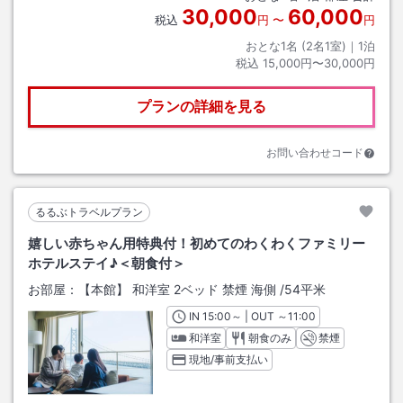
30,000
60,000
税込
円
〜
円
おとな1名 (
2
名1室)｜
1
泊
税込
15,000円〜30,000円
プランの詳細を見る
お問い合わせコード
るるぶトラベルプラン
嬉しい赤ちゃん用特典付！初めてのわくわくファミリー
ホテルステイ♪＜朝食付＞
お部屋：
【本館】 和洋室 2ベッド 禁煙 海側
/
54平米
IN
チェックイン
15:00
～ | OUT
チェックアウト
～
11:00
和洋室
朝食のみ
禁煙
現地/事前支払い