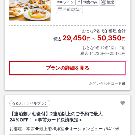
ツイン
朝食のみ
禁煙
事前支払い
おとな
2
名
1
泊
1
部屋 合計
29,450
50,350
税込
円
〜
円
おとな1名 (
2
名1室)｜
1
泊
税込
14,725円〜25,175円
プランの詳細を見る
お問い合わせコード
るるぶトラベルプラン
【連泊割／朝食付】2連泊以上のご予約で最大
24％OFF！＜事前カード決済限定＞
お部屋：
本館◆最上階和洋室◆オーシャンビュー
/
54平米