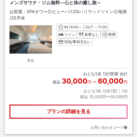
メンズサウナ・ジム無料～心と体の癒し旅～
お部屋：
SPAタワー◇ビューバスDXハリウッドツイン◇海側
/
35平米
IN
チェックイン
15:00
～ | OUT
チェックアウト
～
11:00
ツイン
食事なし
禁煙
現地/事前支払い
客室
おとな
2
名
1
泊
1
部屋 合計
30,000
60,000
税込
円
〜
円
おとな1名 (
2
名1室)｜
1
泊
税込
15,000円〜30,000円
プランの詳細を見る
お問い合わせコード