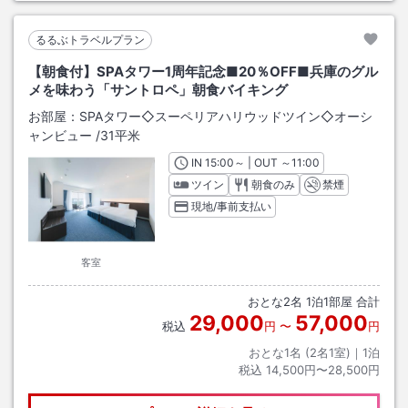
るるぶトラベルプラン
【朝食付】SPAタワー1周年記念■20％OFF■兵庫のグル
メを味わう「サントロペ」朝食バイキング
お部屋：
SPAタワー◇スーペリアハリウッドツイン◇オーシ
ャンビュー
/
31平米
IN
チェックイン
15:00
～ | OUT
チェックアウト
～
11:00
ツイン
朝食のみ
禁煙
現地/事前支払い
客室
おとな
2
名
1
泊
1
部屋 合計
29,000
57,000
税込
円
〜
円
おとな1名 (
2
名1室)｜
1
泊
税込
14,500円〜28,500円