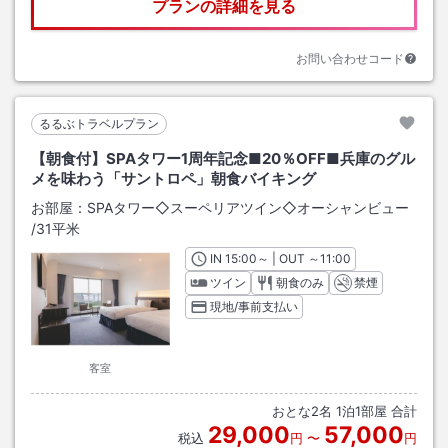
プランの詳細を見る
お問い合わせコード
るるぶトラベルプラン
【朝食付】SPAタワー1周年記念■20％OFF■兵庫のグル
メを味わう「サントロペ」朝食バイキング
お部屋：
SPAタワー◇スーペリアツイン◇オーシャンビュー
/
31平米
IN
チェックイン
15:00
～ | OUT
チェックアウト
～
11:00
ツイン
朝食のみ
禁煙
現地/事前支払い
客室
おとな
2
名
1
泊
1
部屋 合計
29,000
57,000
税込
円
〜
円