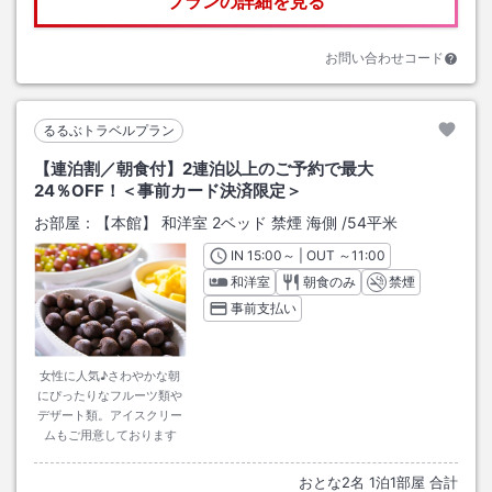
プランの詳細を見る
お問い合わせコード
るるぶトラベルプラン
【連泊割／朝食付】2連泊以上のご予約で最大
24％OFF！＜事前カード決済限定＞
お部屋：
【本館】 和洋室 2ベッド 禁煙 海側
/
54平米
IN
チェックイン
15:00
～ | OUT
チェックアウト
～
11:00
和洋室
朝食のみ
禁煙
事前支払い
女性に人気♪さわやかな朝
にぴったりなフルーツ類や
デザート類。アイスクリー
ムもご用意しております
おとな
2
名
1
泊
1
部屋 合計