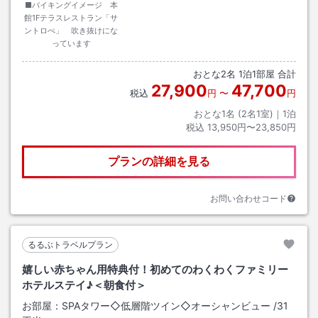
■バイキングイメージ 本
館1Fテラスレストラン「サ
ントロぺ」 吹き抜けにな
っています
おとな
2
名
1
泊
1
部屋 合計
27,900
47,700
税込
円
〜
円
おとな1名 (
2
名1室)｜
1
泊
税込
13,950円〜23,850円
プランの詳細を見る
お問い合わせコード
るるぶトラベルプラン
嬉しい赤ちゃん用特典付！初めてのわくわくファミリー
ホテルステイ♪＜朝食付＞
お部屋：
SPAタワー◇低層階ツイン◇オーシャンビュー
/
31