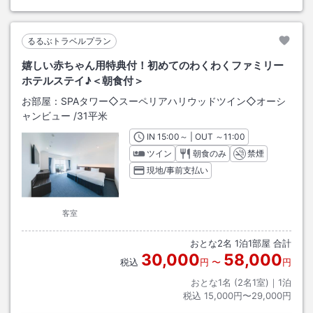
るるぶトラベルプラン
嬉しい赤ちゃん用特典付！初めてのわくわくファミリー
ホテルステイ♪＜朝食付＞
お部屋：
SPAタワー◇スーペリアハリウッドツイン◇オーシ
ャンビュー
/
31平米
IN
チェックイン
15:00
～ | OUT
チェックアウト
～
11:00
ツイン
朝食のみ
禁煙
現地/事前支払い
客室
おとな
2
名
1
泊
1
部屋 合計
30,000
58,000
税込
円
〜
円
おとな1名 (
2
名1室)｜
1
泊
税込
15,000円〜29,000円