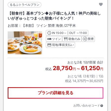
るるぶトラベルプラン
【朝食付】基本プラン◆お子様にも人気！神戸の美味し
いがぎゅっとつまった朝食バイキング！
お部屋：
【本館】 ツイン 禁煙 海側
/
27平米
IN
チェックイン
15:00
～ | OUT
チェックアウト
～
11:00
ツイン
朝食のみ
禁煙
現地/事前支払い
おとな
2
名
1
泊
1
部屋 合計
28,750
61,250
税込
円
〜
円
おとな1名 (
2
名1室)｜
1
泊
税込
14,375円〜30,625円
プランの詳細を見る
お問い合わせコード