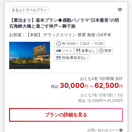
るるぶトラベルプラン
【素泊まり】基本プラン◆感動パノラマ“日本最長”の明
石海峡大橋と過ごす神戸～舞子旅
お部屋：
【本館】 デラックスツイン 禁煙 海側
/
34平米
IN
チェックイン
15:00
～ | OUT
チェックアウト
～
11:00
ツイン
食事なし
禁煙
現地/事前支払い
おとな
2
名
1
泊
1
部屋 合計
30,000
62,500
税込
円
〜
円
おとな1名 (
2
名1室)｜
1
泊
税込
15,000円〜31,250円
プランの詳細を見る
お問い合わせコード