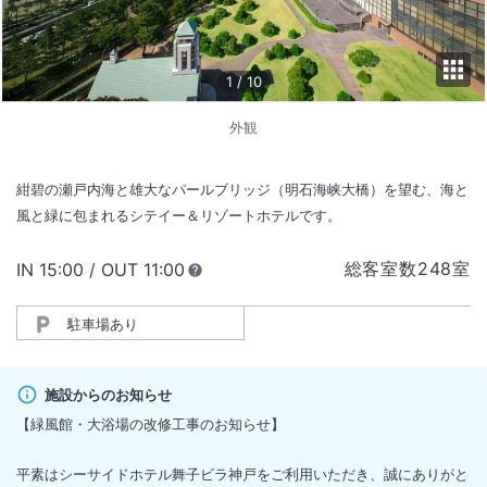
1
/
10
外観
紺碧の瀬戸内海と雄大なパールブリッジ（明石海峡大橋）を望む、海と
風と緑に包まれるシテイー＆リゾートホテルです。
総客室数
248
室
IN
チェックイン
15:00
/ OUT
チェックアウト
11:00
駐車場あり
施設からのお知らせ
【緑風館・大浴場の改修工事のお知らせ】
平素はシーサイドホテル舞子ビラ神戸をご利用いただき、誠にありがと