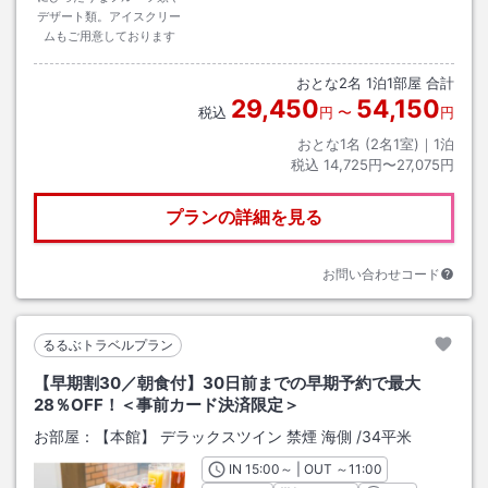
デザート類。アイスクリー
ムもご用意しております
おとな
2
名
1
泊
1
部屋 合計
29,450
54,150
税込
円
〜
円
おとな1名 (
2
名1室)｜
1
泊
税込
14,725円〜27,075円
プランの詳細を見る
お問い合わせコード
るるぶトラベルプラン
【早期割30／朝食付】30日前までの早期予約で最大
28％OFF！＜事前カード決済限定＞
お部屋：
【本館】 デラックスツイン 禁煙 海側
/
34平米
IN
チェックイン
15:00
～ | OUT
チェックアウト
～
11:00