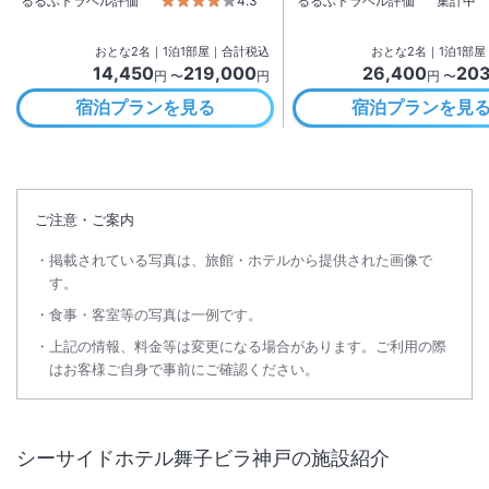
るるぶトラベル評価
4.3
るるぶトラベル評価
集計中
おとな
2
名
｜
1
泊
1
部屋｜合計税込
おとな
2
名
｜
1
泊
1
部屋
14,450
219,000
26,400
203
円 〜
円
円 〜
宿泊プランを見る
宿泊プランを見
ご注意・ご案内
掲載されている写真は、旅館・ホテルから提供された画像で
す。
食事・客室等の写真は一例です。
上記の情報、料金等は変更になる場合があります。ご利用の際
はお客様ご自身で事前にご確認ください。
シーサイドホテル舞子ビラ神戸
の施設紹介