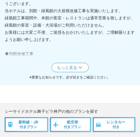
うございます。
当ホテルは、別館・緑風館の大規模改修工事を実施いたします。
緑風館工事期間中、本館の客室・レストランは通常営業を致しますが、
緑風館の客室・設備・大浴場がご利用いただけません。
お客様には大変ご不便、ご迷惑をおかけいたしますが、ご理解賜ります
ようお願い申し上げます。
◆別館改修工事
日程：2024年7月1日～2025年4月25日（工事期間が前後する可能性が
ございます）
場所：緑風館全館・大浴場（工事届け出による安全上の為、出入り禁止
※重要なお知らせです。必ず続きをご確認ください。
となります）
コインランドリーは2024年7月17日～本館正面玄関へ移設しておりま
す。
上記内容に関しまして、詳しくは公式HPにてご確認ください。
シーサイドホテル舞子ビラ神戸
の他のプランを探す
引き続き、ご愛顧のほどよろしくお願い申し上げます。
新幹線・JR
航空券
レンタカー
付きプラン
付きプラン
付き