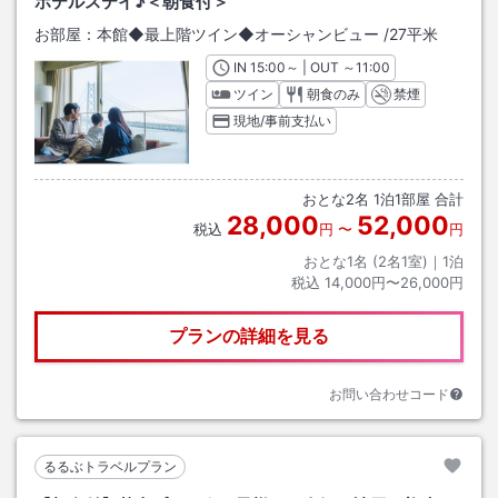
ホテルステイ♪＜朝食付＞
お部屋：
本館◆最上階ツイン◆オーシャンビュー
/
27平米
IN
チェックイン
15:00
～ | OUT
チェックアウト
～
11:00
ツイン
朝食のみ
禁煙
現地/事前支払い
おとな
2
名
1
泊
1
部屋 合計
28,000
52,000
税込
円
〜
円
おとな1名 (
2
名1室)｜
1
泊
税込
14,000円〜26,000円
プランの詳細を見る
お問い合わせコード
るるぶトラベルプラン