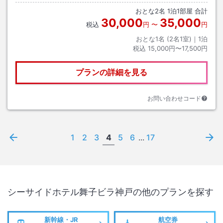
おとな
2
名
1
泊
1
部屋 合計
30,000
35,000
税込
円
〜
円
おとな1名 (
2
名1室)｜
1
泊
税込
15,000円〜17,500円
プランの詳細を見る
お問い合わせコード
1
2
3
4
5
6
...
17
シーサイドホテル舞子ビラ神戸
の他のプランを探す
新幹線・JR
航空券