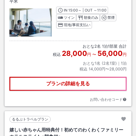
平米
IN
チェックイン
15:00
～ | OUT
チェックアウト
～
11:00
ツイン
朝食のみ
禁煙
現地/事前支払い
おとな
2
名
1
泊
1
部屋 合計
28,000
56,000
税込
円
〜
円
おとな1名 (
2
名1室)｜
1
泊
税込
14,000円〜28,000円
プランの詳細を見る
お問い合わせコード
るるぶトラベルプラン
嬉しい赤ちゃん用特典付！初めてのわくわくファミリー