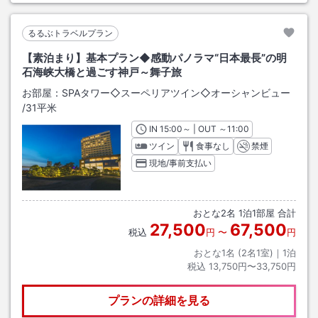
るるぶトラベルプラン
【素泊まり】基本プラン◆感動パノラマ“日本最長”の明
石海峡大橋と過ごす神戸～舞子旅
お部屋：
SPAタワー◇スーペリアツイン◇オーシャンビュー
/
31平米
IN
チェックイン
15:00
～ | OUT
チェックアウト
～
11:00
ツイン
食事なし
禁煙
現地/事前支払い
おとな
2
名
1
泊
1
部屋 合計
27,500
67,500
税込
円
〜
円
おとな1名 (
2
名1室)｜
1
泊
税込
13,750円〜33,750円
プランの詳細を見る