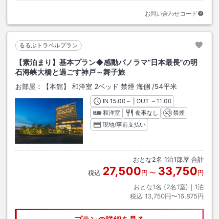
お問い合わせコード
るるぶトラベルプラン
【素泊まり】基本プラン◆感動パノラマ“日本最長”の明
石海峡大橋と過ごす神戸～舞子旅
お部屋：
【本館】 和洋室 2ベッド 禁煙 海側
/
54平米
IN
チェックイン
15:00
～ | OUT
チェックアウト
～
11:00
和洋室
食事なし
禁煙
現地/事前支払い
おとな
2
名
1
泊
1
部屋 合計
27,500
33,750
税込
円
〜
円
おとな1名 (
2
名1室)｜
1
泊
税込
13,750円〜16,875円