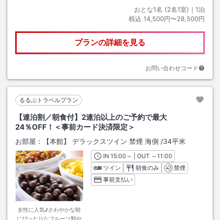
おとな1名 (
2
名1室)｜
1
泊
税込
14,500円〜28,500円
プランの詳細を見る
お問い合わせコード
るるぶトラベルプラン
【連泊割／朝食付】2連泊以上のご予約で最大
24％OFF！＜事前カード決済限定＞
お部屋：
【本館】 デラックスツイン 禁煙 海側
/
34平米
IN
チェックイン
15:00
～ | OUT
チェックアウト
～
11:00
ツイン
朝食のみ
禁煙
事前支払い
女性に人気♪さわやかな朝
にぴったりなフルーツ類や