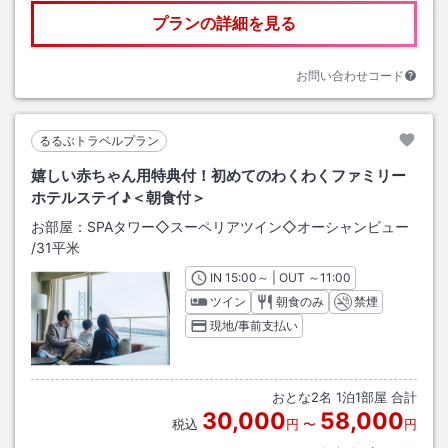
プランの詳細を見る
お問い合わせコード
るるぶトラベルプラン
嬉しい赤ちゃん用特典付！初めてのわくわくファミリー
ホテルステイ♪＜朝食付＞
お部屋：
SPAタワー◇スーペリアツイン◇オーシャンビュー
/
31平米
IN
チェックイン
15:00
～ | OUT
チェックアウト
～
11:00
ツイン
朝食のみ
禁煙
現地/事前支払い
おとな
2
名
1
泊
1
部屋 合計
30,000
58,000
税込
円
〜
円