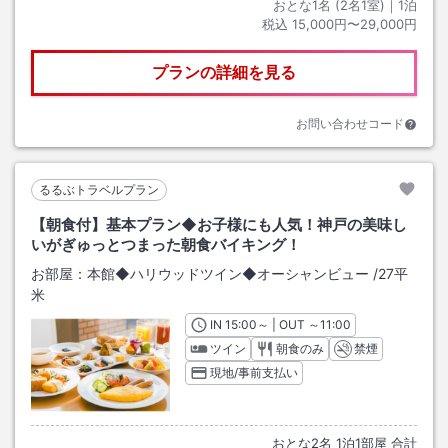
おとな1名 (
2
名1室)｜
1
泊
税込
15,000円〜29,000円
プランの詳細を見る
お問い合わせコード
るるぶトラベルプラン
【朝食付】基本プラン◆お子様にも人気！神戸の美味し
いがぎゅっとつまった朝食バイキング！
お部屋：
本館◆ハリウッドツイン◆オーシャンビュー
/
27平
米
IN
チェックイン
15:00
～ | OUT
チェックアウト
～
11:00
ツイン
朝食のみ
禁煙
現地/事前支払い
おとな
2
名
1
泊
1
部屋 合計