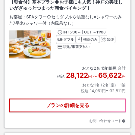
【朝食付】基本プラン◆お子様にも人気！神戸の美味し
いがぎゅっとつまった朝食バイキング！
お部屋：
SPAタワー◇セミダブル◇眺望なし※シャワーのみ
/
17平米
/シャワー付（内風呂なし）
IN
チェックイン
15:00
～ | OUT
チェックアウト
～
11:00
ダブル
朝食のみ
禁煙
現地/事前支払い
おとな
2
名
1
泊
1
部屋 合計
28,122
65,622
税込
円
〜
円
おとな1名 (
2
名1室)｜
1
泊
税込
14,061円〜32,811円
プランの詳細を見る
お問い合わせコード