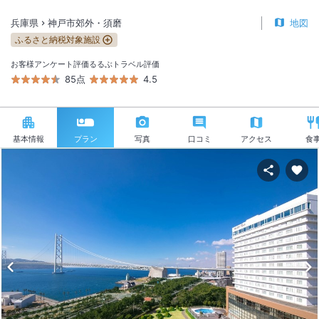
兵庫県
神戸市郊外・須磨
地図
ふるさと納税対象施設
お客様アンケート評価
るるぶトラベル評価
85点
4.5
基本情報
プラン
写真
口コミ
アクセス
食