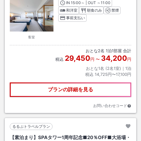
IN
チェックイン
15:00
～ | OUT
チェックアウト
～
11:00
和洋室
朝食のみ
禁煙
事前支払い
客室
おとな
2
名
1
泊
1
部屋 合計
29,450
34,200
税込
円
〜
円
おとな1名 (
2
名1室)｜
1
泊
税込
14,725円〜17,100円
プランの詳細を見る
お問い合わせコード
るるぶトラベルプラン
【素泊まり】SPAタワー1周年記念■20％OFF■大浴場・