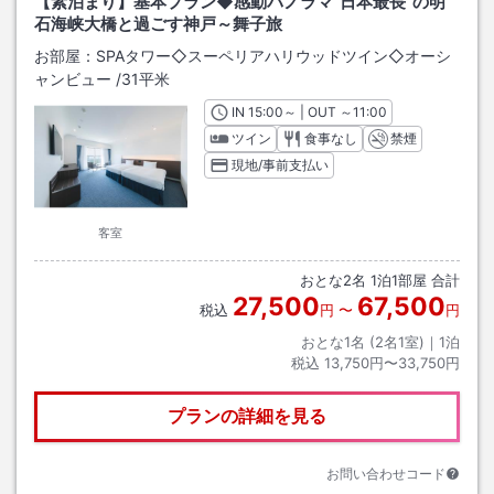
【素泊まり】基本プラン◆感動パノラマ“日本最長”の明
石海峡大橋と過ごす神戸～舞子旅
お部屋：
SPAタワー◇スーペリアハリウッドツイン◇オーシ
ャンビュー
/
31平米
IN
チェックイン
15:00
～ | OUT
チェックアウト
～
11:00
ツイン
食事なし
禁煙
現地/事前支払い
客室
おとな
2
名
1
泊
1
部屋 合計
27,500
67,500
税込
円
〜
円
おとな1名 (
2
名1室)｜
1
泊
税込
13,750円〜33,750円
プランの詳細を見る
お問い合わせコード