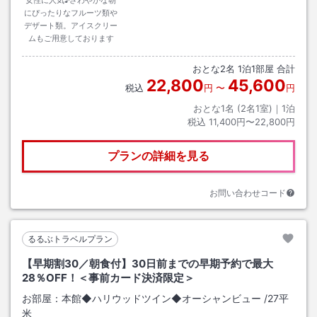
女性に人気♪さわやかな朝
にぴったりなフルーツ類や
デザート類。アイスクリー
ムもご用意しております
おとな
2
名
1
泊
1
部屋 合計
22,800
45,600
税込
円
〜
円
おとな1名 (
2
名1室)｜
1
泊
税込
11,400円〜22,800円
プランの詳細を見る
お問い合わせコード
るるぶトラベルプラン
【早期割30／朝食付】30日前までの早期予約で最大
28％OFF！＜事前カード決済限定＞
お部屋：
本館◆ハリウッドツイン◆オーシャンビュー
/
27平
米