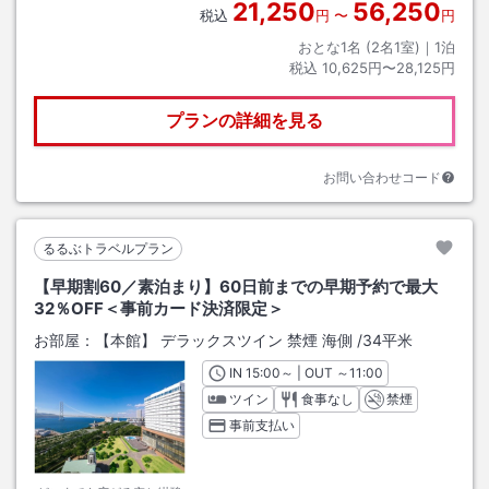
21,250
56,250
税込
円
〜
円
おとな1名 (
2
名1室)｜
1
泊
税込
10,625円〜28,125円
プランの詳細を見る
お問い合わせコード
るるぶトラベルプラン
【早期割60／素泊まり】60日前までの早期予約で最大
32％OFF＜事前カード決済限定＞
お部屋：
【本館】 デラックスツイン 禁煙 海側
/
34平米
IN
チェックイン
15:00
～ | OUT
チェックアウト
～
11:00
ツイン
食事なし
禁煙
事前支払い