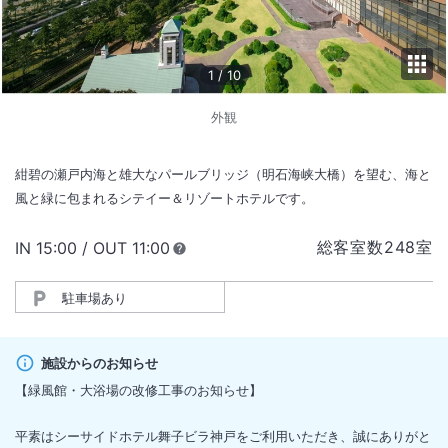
1
/
10
外観
紺碧の瀬戸内海と雄大なパールブリッジ（明石海峡大橋）を望む、海と
風と緑に包まれるシテイー＆リゾートホテルです。
総客室数
248
室
IN
チェックイン
15:00
/ OUT
チェックアウト
11:00
駐車場あり
施設からのお知らせ
【緑風館・大浴場の改修工事のお知らせ】
平素はシーサイドホテル舞子ビラ神戸をご利用いただき、誠にありがと