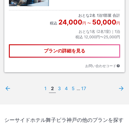
おとな
2
名
1
泊
1
部屋 合計
24,000
50,000
税込
円
〜
円
おとな1名 (
2
名1室)｜
1
泊
税込
12,000円〜25,000円
プランの詳細を見る
お問い合わせコード
1
2
3
4
5
...
17
シーサイドホテル舞子ビラ神戸
の他のプランを探す