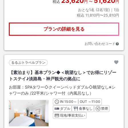
23,620
51,620
税込
円
〜
円
おとな1名 (
2
名1室)｜
1
泊
税込
11,810円〜25,810円
プランの詳細を見る
お問い合わせコード
るるぶトラベルプラン
【素泊まり】基本プラン◆＜眺望なし＞でお得にリゾー
トステイ♪淡路島・神戸観光の拠点に
お部屋：
SPAタワー◇クイーンベッドダブル◇眺望なし※シ
ャワーのみ
/
22平米
/シャワー付（内風呂なし）
IN
チェックイン
15:00
～ | OUT
チェックアウト
～
11:00
ダブル
食事なし
禁煙
現地/事前支払い