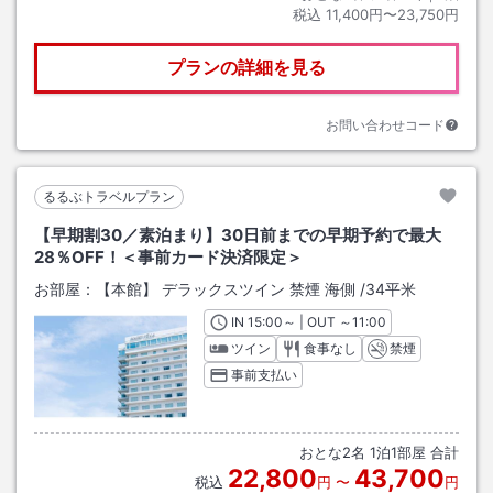
税込
11,400円〜23,750円
プランの詳細を見る
お問い合わせコード
るるぶトラベルプラン
【早期割30／素泊まり】30日前までの早期予約で最大
28％OFF！＜事前カード決済限定＞
お部屋：
【本館】 デラックスツイン 禁煙 海側
/
34平米
IN
チェックイン
15:00
～ | OUT
チェックアウト
～
11:00
ツイン
食事なし
禁煙
事前支払い
おとな
2
名
1
泊
1
部屋 合計
22,800
43,700
税込
円
〜
円