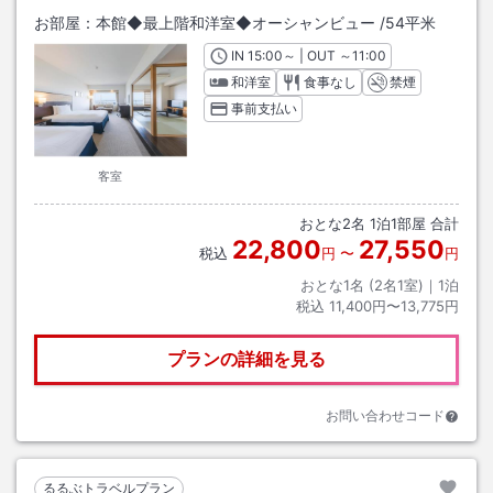
お部屋：
本館◆最上階和洋室◆オーシャンビュー
/
54平米
IN
チェックイン
15:00
～ | OUT
チェックアウト
～
11:00
和洋室
食事なし
禁煙
事前支払い
客室
おとな
2
名
1
泊
1
部屋 合計
22,800
27,550
税込
円
〜
円
おとな1名 (
2
名1室)｜
1
泊
税込
11,400円〜13,775円
プランの詳細を見る
お問い合わせコード
るるぶトラベルプラン