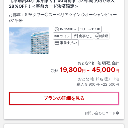
【早期割30／素泊まり】30日前までの早期予約で最大
28％OFF！＜事前カード決済限定＞
お部屋：
SPAタワー◇スーペリアツイン◇オーシャンビュー
/
31平米
IN
チェックイン
15:00
～ | OUT
チェックアウト
～
11:00
ツイン
食事なし
禁煙
事前支払い
おとな
2
名
1
泊
1
部屋 合計
19,800
45,000
税込
円
〜
円
おとな1名 (
2
名1室)｜
1
泊
税込
9,900円〜22,500円
プランの詳細を見る
お問い合わせコード