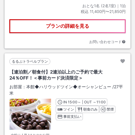
おとな1名 (
2
名1室)｜
1
泊
税込
11,400円〜21,850円
プランの詳細を見る
お問い合わせコード
るるぶトラベルプラン
【連泊割／朝食付】2連泊以上のご予約で最大
24％OFF！＜事前カード決済限定＞
お部屋：
本館◆ハリウッドツイン◆オーシャンビュー
/
27平
米
IN
チェックイン
15:00
～ | OUT
チェックアウト
～
11:00
ツイン
朝食のみ
禁煙
事前支払い