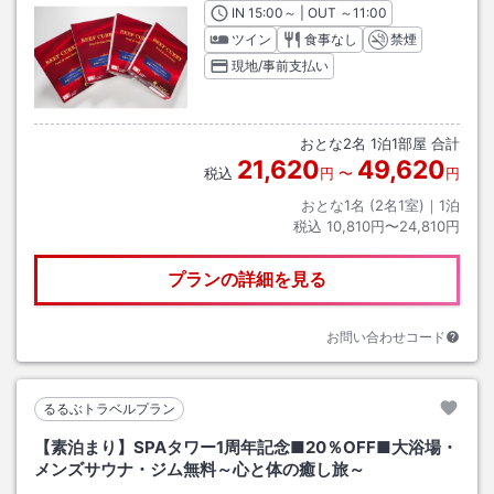
IN
チェックイン
15:00
～ | OUT
チェックアウト
～
11:00
ツイン
食事なし
禁煙
現地/事前支払い
おとな
2
名
1
泊
1
部屋 合計
21,620
49,620
税込
円
〜
円
おとな1名 (
2
名1室)｜
1
泊
税込
10,810円〜24,810円
プランの詳細を見る
お問い合わせコード
るるぶトラベルプラン
【素泊まり】SPAタワー1周年記念■20％OFF■大浴場・
メンズサウナ・ジム無料～心と体の癒し旅～