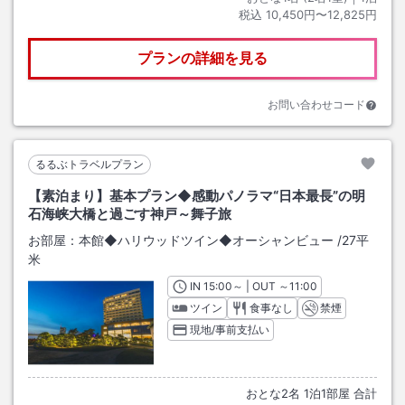
税込
10,450円〜12,825円
プランの詳細を見る
お問い合わせコード
るるぶトラベルプラン
【素泊まり】基本プラン◆感動パノラマ“日本最長”の明
石海峡大橋と過ごす神戸～舞子旅
お部屋：
本館◆ハリウッドツイン◆オーシャンビュー
/
27平
米
IN
チェックイン
15:00
～ | OUT
チェックアウト
～
11:00
ツイン
食事なし
禁煙
現地/事前支払い
おとな
2
名
1
泊
1
部屋 合計