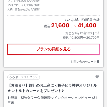
どこまでも広がる空と紺碧
の瀬戸内、そして明石海峡
大橋…何もかもがただ“感動”
おとな
2
名
1
泊
1
部屋 合計
21,600
41,400
税込
円
〜
円
おとな1名 (
2
名1室)｜
1
泊
税込
10,800円〜20,700円
プランの詳細を見る
お問い合わせコード
るるぶトラベルプラン
【素泊まり】旅行のお土産に＜舞子ビラ神戸オリジナル
★レトルトカレー＞をプレゼント♪
お部屋：
SPAタワー◇低層階ツイン◇オーシャンビュー
/
31
平米