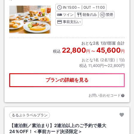
IN
チェックイン
15:00
～ | OUT
チェックアウト
～
11:00
ツイン
朝食のみ
禁煙
事前支払い
おとな
2
名
1
泊
1
部屋 合計
22,800
45,600
税込
円
〜
円
おとな1名 (
2
名1室)｜
1
泊
税込
11,400円〜22,800円
プランの詳細を見る
お問い合わせコード
るるぶトラベルプラン
【連泊割／素泊まり】2連泊以上のご予約で最大
24％OFF！＜事前カード決済限定＞