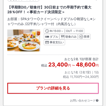
【早期割30／朝食付】30日前までの早期予約で最大
28％OFF！＜事前カード決済限定＞
お部屋：
SPAタワー◇クイーンベッドダブル◇眺望なし※シ
ャワーのみ
/
22平米
/シャワー付（内風呂なし）
IN
チェックイン
15:00
～ | OUT
チェックアウト
～
11:00
ダブル
朝食のみ
禁煙
事前支払い
おとな
2
名
1
泊
1
部屋 合計
23,400
48,600
税込
円
〜
円
おとな1名 (
2
名1室)｜
1
泊
税込
11,700円〜24,300円
プランの詳細を見る
お問い合わせコード