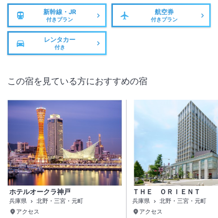
新幹線・JR
航空券
付きプラン
付きプラン
レンタカー
付き
この宿を見ている方におすすめの宿
ホテルオークラ神戸
ＴＨＥ ＯＲＩＥＮＴ
兵庫県
北野・三宮・元町
兵庫県
北野・三宮・元町
アクセス
アクセス