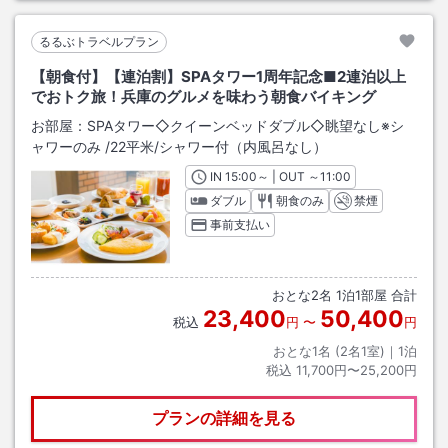
るるぶトラベルプラン
【朝食付】【連泊割】SPAタワー1周年記念■2連泊以上
でおトク旅！兵庫のグルメを味わう朝食バイキング
お部屋：
SPAタワー◇クイーンベッドダブル◇眺望なし※シ
ャワーのみ
/
22平米
/シャワー付（内風呂なし）
IN
チェックイン
15:00
～ | OUT
チェックアウト
～
11:00
ダブル
朝食のみ
禁煙
事前支払い
おとな
2
名
1
泊
1
部屋 合計
23,400
50,400
税込
円
〜
円
おとな1名 (
2
名1室)｜
1
泊
税込
11,700円〜25,200円
プランの詳細を見る