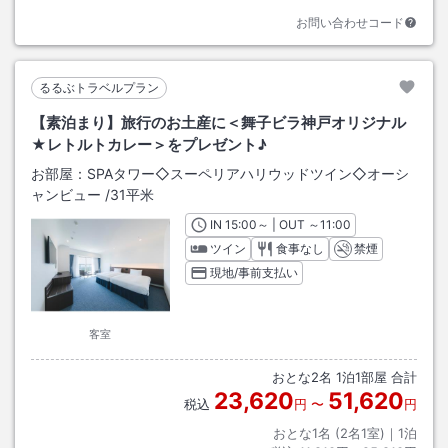
お問い合わせコード
るるぶトラベルプラン
【素泊まり】旅行のお土産に＜舞子ビラ神戸オリジナル
★レトルトカレー＞をプレゼント♪
お部屋：
SPAタワー◇スーペリアハリウッドツイン◇オーシ
ャンビュー
/
31平米
IN
チェックイン
15:00
～ | OUT
チェックアウト
～
11:00
ツイン
食事なし
禁煙
現地/事前支払い
客室
おとな
2
名
1
泊
1
部屋 合計
23,620
51,620
税込
円
〜
円
おとな1名 (
2
名1室)｜
1
泊