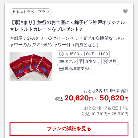
るるぶトラベルプラン
【素泊まり】旅行のお土産に＜舞子ビラ神戸オリジナル
★レトルトカレー＞をプレゼント♪
お部屋：
SPAタワー◇クイーンベッドダブル◇眺望なし※シ
ャワーのみ
/
22平米
/シャワー付（内風呂なし）
IN
チェックイン
15:00
～ | OUT
チェックアウト
～
11:00
ダブル
食事なし
禁煙
現地/事前支払い
おとな
2
名
1
泊
1
部屋 合計
20,620
50,620
税込
円
〜
円
おとな1名 (
2
名1室)｜
1
泊
税込
10,310円〜25,310円
プランの詳細を見る