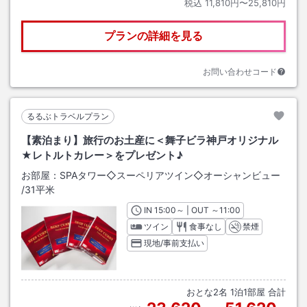
税込
11,810円〜25,810円
プランの詳細を見る
お問い合わせコード
るるぶトラベルプラン
【素泊まり】旅行のお土産に＜舞子ビラ神戸オリジナル
★レトルトカレー＞をプレゼント♪
お部屋：
SPAタワー◇スーペリアツイン◇オーシャンビュー
/
31平米
IN
チェックイン
15:00
～ | OUT
チェックアウト
～
11:00
ツイン
食事なし
禁煙
現地/事前支払い
おとな
2
名
1
泊
1
部屋 合計