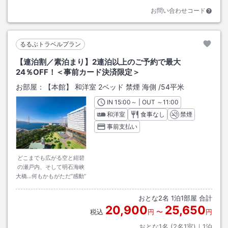
お問い合わせコード
るるぶトラベルプラン
【連泊割／素泊まり】2連泊以上のご予約で最大
24％OFF！＜事前カード決済限定＞
お部屋：
【本館】 和洋室 2ベッド 禁煙 海側
/
54平米
IN
チェックイン
15:00
～ | OUT
チェックアウト
～
11:00
和洋室
食事なし
禁煙
事前支払い
どこまでも広がる空と紺碧
の瀬戸内、そして明石海峡
大橋…何もかもがただ“感動”
おとな
2
名
1
泊
1
部屋 合計
20,900
25,650
税込
円
〜
円
おとな1名 (
2
名1室)｜
1
泊