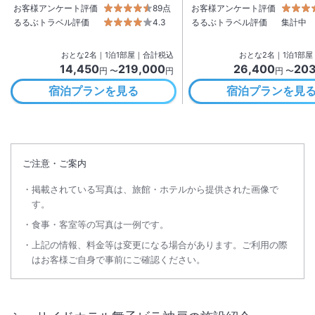
お客様アンケート評価
89点
お客様アンケート評価
るるぶトラベル評価
4.3
るるぶトラベル評価
集計中
おとな
2
名
｜
1
泊
1
部屋｜合計税込
おとな
2
名
｜
1
泊
1
部屋
14,450
219,000
26,400
203
円 〜
円
円 〜
宿泊プランを見る
宿泊プランを見
ご注意・ご案内
掲載されている写真は、旅館・ホテルから提供された画像で
す。
食事・客室等の写真は一例です。
上記の情報、料金等は変更になる場合があります。ご利用の際
はお客様ご自身で事前にご確認ください。