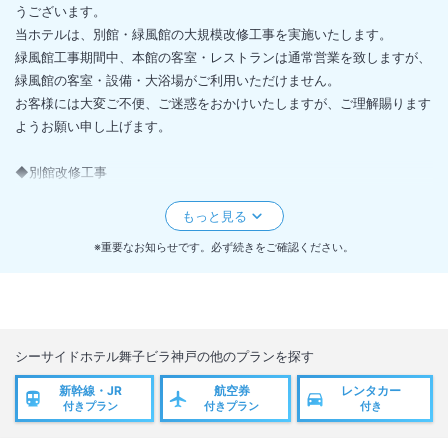
うございます。
当ホテルは、別館・緑風館の大規模改修工事を実施いたします。
緑風館工事期間中、本館の客室・レストランは通常営業を致しますが、
緑風館の客室・設備・大浴場がご利用いただけません。
お客様には大変ご不便、ご迷惑をおかけいたしますが、ご理解賜ります
ようお願い申し上げます。
◆別館改修工事
日程：2024年7月1日～2025年4月25日（工事期間が前後する可能性が
ございます）
場所：緑風館全館・大浴場（工事届け出による安全上の為、出入り禁止
※重要なお知らせです。必ず続きをご確認ください。
となります）
コインランドリーは2024年7月17日～本館正面玄関へ移設しておりま
す。
上記内容に関しまして、詳しくは公式HPにてご確認ください。
シーサイドホテル舞子ビラ神戸
の他のプランを探す
引き続き、ご愛顧のほどよろしくお願い申し上げます。
新幹線・JR
航空券
レンタカー
付きプラン
付きプラン
付き