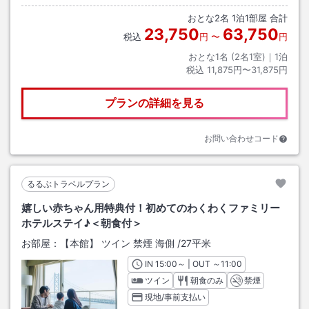
おとな
2
名
1
泊
1
部屋 合計
23,750
63,750
税込
円
〜
円
おとな1名 (
2
名1室)｜
1
泊
税込
11,875円〜31,875円
プランの詳細を見る
お問い合わせコード
るるぶトラベルプラン
嬉しい赤ちゃん用特典付！初めてのわくわくファミリー
ホテルステイ♪＜朝食付＞
お部屋：
【本館】 ツイン 禁煙 海側
/
27平米
IN
チェックイン
15:00
～ | OUT
チェックアウト
～
11:00
ツイン
朝食のみ
禁煙
現地/事前支払い