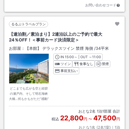
お問い合わせコード
るるぶトラベルプラン
【連泊割／素泊まり】2連泊以上のご予約で最大
24％OFF！＜事前カード決済限定＞
お部屋：
【本館】 デラックスツイン 禁煙 海側
/
34平米
IN
チェックイン
15:00
～ | OUT
チェックアウト
～
11:00
ツイン
食事なし
禁煙
事前支払い
どこまでも広がる空と紺碧
の瀬戸内、そして明石海峡
大橋…何もかもがただ“感動”
おとな
2
名
1
泊
1
部屋 合計
22,800
47,500
税込
円
〜
円
おとな1名 (
2
名1室)｜
1
泊