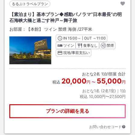
るるぶトラベルプラン
【素泊まり】基本プラン◆感動パノラマ“日本最長”の明
石海峡大橋と過ごす神戸～舞子旅
お部屋：
【本館】 ツイン 禁煙 海側
/
27平米
IN
チェックイン
15:00
～ | OUT
チェックアウト
～
11:00
ツイン
食事なし
禁煙
現地/事前支払い
おとな
2
名
1
泊
1
部屋 合計
20,000
55,000
税込
円
〜
円
おとな1名 (
2
名1室)｜
1
泊
税込
10,000円〜27,500円
プランの詳細を見る
お問い合わせコード