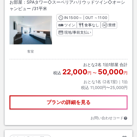
お部屋：
SPAタワー◇スーペリアハリウッドツイン◇オーシ
ャンビュー
/
31平米
IN
チェックイン
15:00
～ | OUT
チェックアウト
～
11:00
ツイン
食事なし
禁煙
現地/事前支払い
客室
おとな
2
名
1
泊
1
部屋 合計
22,000
50,000
税込
円
〜
円
おとな1名 (
2
名1室)｜
1
泊
税込
11,000円〜25,000円
プランの詳細を見る
お問い合わせコード