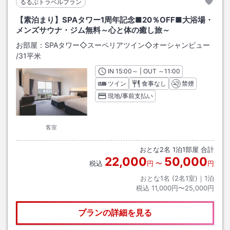
るるぶトラベルプラン
【素泊まり】SPAタワー1周年記念■20％OFF■大浴場・
メンズサウナ・ジム無料～心と体の癒し旅～
お部屋：
SPAタワー◇スーペリアツイン◇オーシャンビュー
/
31平米
IN
チェックイン
15:00
～ | OUT
チェックアウト
～
11:00
ツイン
食事なし
禁煙
現地/事前支払い
客室
おとな
2
名
1
泊
1
部屋 合計
22,000
50,000
税込
円
〜
円
おとな1名 (
2
名1室)｜
1
泊
税込
11,000円〜25,000円
プランの詳細を見る