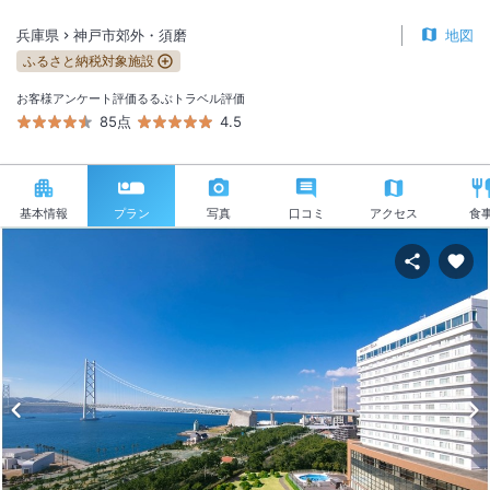
兵庫県
神戸市郊外・須磨
地図
ふるさと納税対象施設
お客様アンケート評価
るるぶトラベル評価
85点
4.5
基本情報
プラン
写真
口コミ
アクセス
食