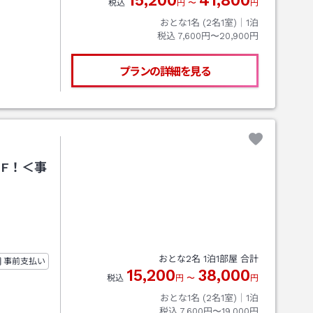
15,200
41,800
税込
円
〜
円
おとな1名 (
2
名1室)｜
1
泊
税込
7,600円〜20,900円
プランの詳細を見る
FF！＜事
おとな
2
名
1
泊
1
部屋 合計
事前支払い
15,200
38,000
税込
円
〜
円
おとな1名 (
2
名1室)｜
1
泊
税込
7,600円〜19,000円