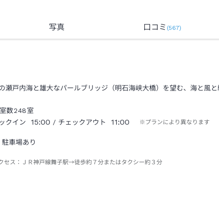
写真
口コミ
(
567
)
の瀬戸内海と雄大なパールブリッジ（明石海峡大橋）を望む、海と風と
室数
248
室
15:00
11:00
ックイン
/ チェックアウト
※プランにより異なります
駐車場あり
クセス：
ＪＲ神戸線舞子駅→徒歩約７分またはタクシー約３分