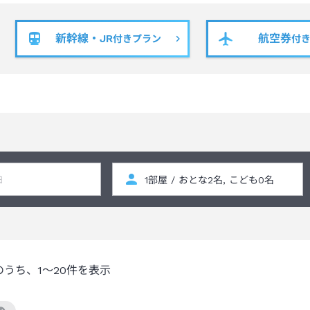
新幹線・JR
航空券
付きプラン
付
のうち、
1～20
件を表示