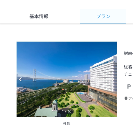
基本情報
プラン
紺碧
総客
チェ
ア
1
/
10
外観