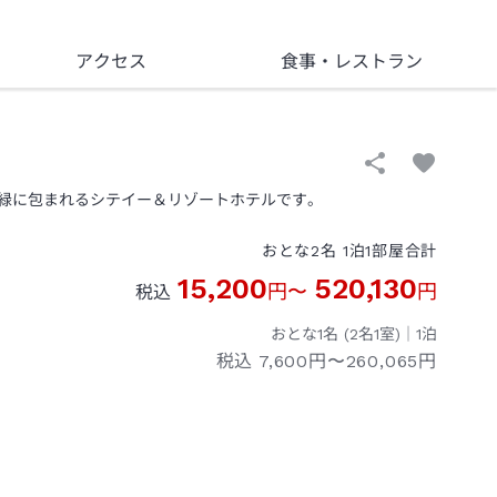
アクセス
食事
・レストラン
緑に包まれるシテイー＆リゾートホテルです。
おとな
2
名
1
泊
1
部屋
合計
15,200
520,130
円
〜
円
税込
おとな1名 (
2
名1室)｜
1
泊
税込
7,600円〜260,065円