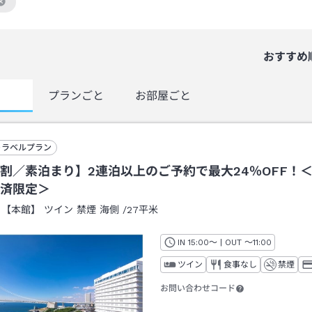
絞り込み条件を解除
おすすめ
覧
プランごと
お部屋ごと
トラベルプラン
割／素泊まり】2連泊以上のご予約で最大24％OFF！
済限定＞
：
【本館】 ツイン 禁煙 海側
/
27平米
IN
チェックイン
15:00
～ | OUT
チェックアウト
～
11:00
ツイン
食事なし
禁煙
お問い合わせコード