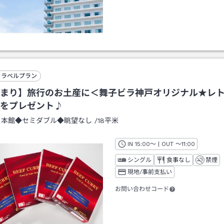
トラベルプラン
まり】旅行のお土産に＜舞子ビラ神戸オリジナル★レ
をプレゼント♪
：
本館◆セミダブル◆眺望なし
/
18平米
IN
チェックイン
15:00
～ | OUT
チェックアウト
～
11:00
シングル
食事なし
禁煙
現地/事前支払い
お問い合わせコード