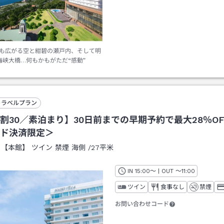
も広がる空と紺碧の瀬戸内、そして明
海峡大橋…何もかもがただ“感動”
トラベルプラン
割30／素泊まり】30日前までの早期予約で最大28％O
ド決済限定＞
：
【本館】 ツイン 禁煙 海側
/
27平米
IN
チェックイン
15:00
～ | OUT
チェックアウト
～
11:00
ツイン
食事なし
禁煙
お問い合わせコード