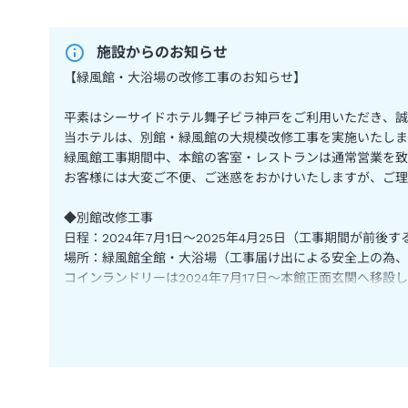
施設からのお知らせ
【緑風館・大浴場の改修工事のお知らせ】
平素はシーサイドホテル舞子ビラ神戸をご利用いただき、誠
当ホテルは、別館・緑風館の大規模改修工事を実施いたしま
緑風館工事期間中、本館の客室・レストランは通常営業を致
お客様には大変ご不便、ご迷惑をおかけいたしますが、ご理
◆別館改修工事
日程：2024年7月1日～2025年4月25日（工事期間が前後
場所：緑風館全館・大浴場（工事届け出による安全上の為、
コインランドリーは2024年7月17日～本館正面玄関へ移設
上記内容に関しまして、詳しくは公式HPにてご確認くださ
引き続き、ご愛顧のほどよろしくお願い申し上げます。