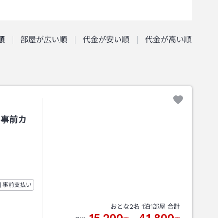
順
部屋が広い順
代金が安い順
代金が高い順
＜事前カ
事前支払い
おとな
2
名
1
泊
1
部屋 合計