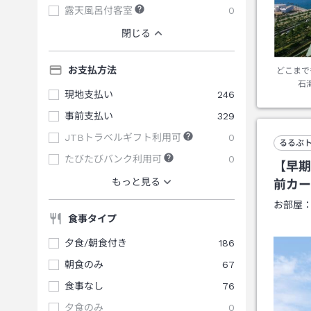
露天風呂付客室
0
閉じる
お支払方法
どこまで
石
現地支払い
246
事前支払い
329
JTBトラベルギフト利用可
0
るるぶ
たびたびバンク利用可
0
【早期
もっと見る
前カー
お部屋
食事タイプ
夕食/朝食付き
186
朝食のみ
67
食事なし
76
夕食のみ
0