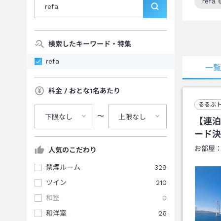
refa
この
検索したキーワード・特集
refa
一
料金 / おとな1名あたり
るるぶ
〜
下限なし
上限なし
【連泊
ード決
お部屋
人気のこだわり
禁煙ルーム
329
ツイン
210
和室
0
和洋室
26