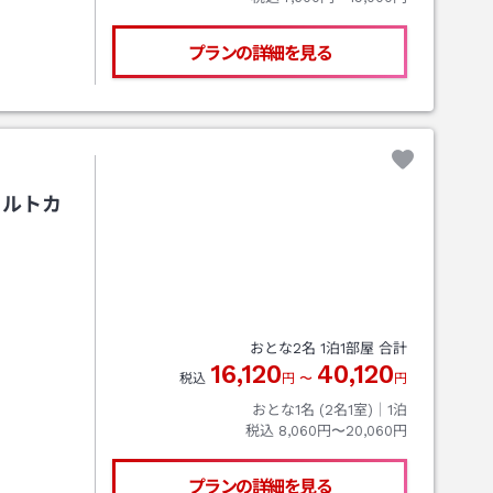
プランの詳細を見る
トルトカ
おとな
2
名
1
泊
1
部屋 合計
16,120
40,120
税込
円
〜
円
おとな1名 (
2
名1室)｜
1
泊
税込
8,060円〜20,060円
プランの詳細を見る