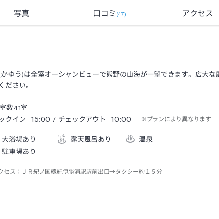
写真
口コミ
アクセス
(
47
)
(かゆう)は全室オーシャンビューで熊野の山海が一望できます。広大
ください。
室数
41
室
15:00
10:00
ックイン
/ チェックアウト
※プランにより異なります
大浴場あり
露天風呂あり
温泉
駐車場あり
クセス：
ＪＲ紀ノ国線紀伊勝浦駅駅前出口→タクシー約１５分