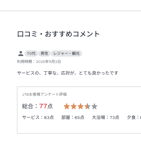
口コミ・おすすめコメント
70代
男性
レジャー・観光
利用時期：
2025年11月2日
サービスの、丁寧な、応対が、とても良かったです
JTBお客様アンケート評価
77
総合：
点
サービス：
83
点
部屋：
65
点
大浴場：
73
点
夕食：