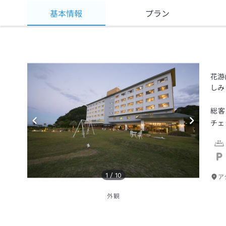
基本情報
プラン
花游
しみ
総客
チェ
1
/
10
ア
外観