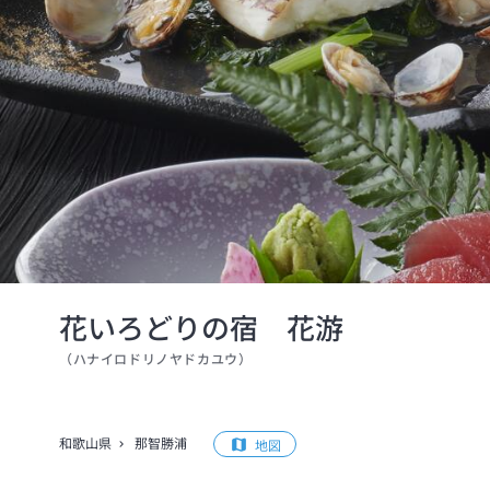
花いろどりの宿 花游
（
ハナイロドリノヤドカユウ
）
和歌山県
那智勝浦
地図