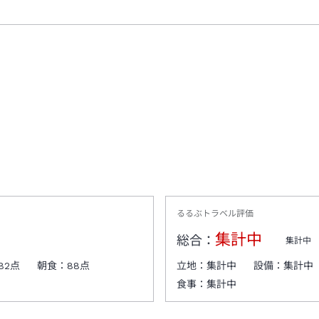
るるぶトラベル評価
集計中
総合：
集計中
82
点
朝食：
88
点
立地：
集計中
設備：
集計中
食事：
集計中