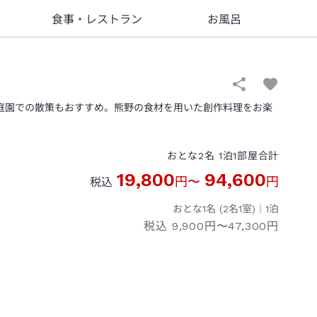
食事
・レストラン
お風呂
な庭園での散策もおすすめ。熊野の食材を用いた創作料理をお楽
おとな
2
名
1
泊
1
部屋
合計
19,800
94,600
円
〜
円
税込
おとな1名 (
2
名1室)｜
1
泊
税込
9,900円〜47,300円