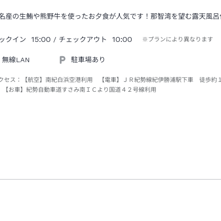
名産の生鮪や熊野牛を使ったお夕食が人気です！那智湾を望む露天風呂
15:00
10:00
ックイン
/ チェックアウト
※プランにより異なります
無線LAN
駐車場あり
クセス：
【航空】南紀白浜空港利用 【電車】ＪＲ紀勢線紀伊勝浦駅下車 徒歩約
 【お車】紀勢自動車道すさみ南ＩＣより国道４２号線利用