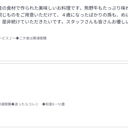
産の食材で作られた美味しいお料理です。熊野牛もたっぷり味
同じものをご用意いただけて、４歳になったばかりの孫も、め
、是非続けていただきたいです。スタッフさんも皆さんお優し
ービス♪～◆ご夕食は勝浦御膳
勝浦御膳◆迷ったらコレ☆ ◆和室8－10畳