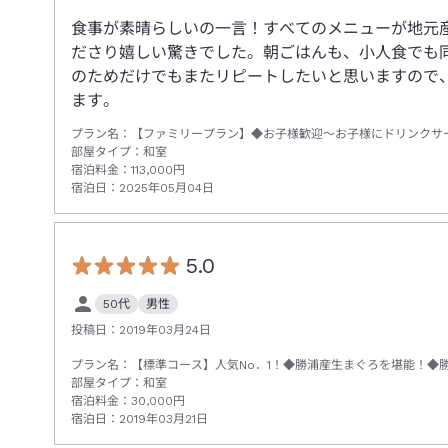
食事が素晴らしいの一言！すべてのメニューが地元
ださり嬉しい驚きでした。朝ごはんも、小人食でも
のためだけでもまたリピートしたいと思いますので
ます。
プラン名：
【ファミリープラン】◆お子様歓迎～お子様にドリンクサ
部屋タイプ：
和室
宿泊料金：
113,000
円
宿泊日：
2025年05月04日
5.0
50代
男性
投稿日：
2019年03月24日
プラン名：
【標準コース】人気No．1！◆勝浦産生まぐろを堪能！◆
部屋タイプ：
和室
宿泊料金：
30,000
円
宿泊日：
2019年03月21日