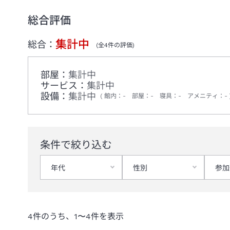
総合評価
集計中
総合：
(全
4
件の評価)
部屋：
集計中
サービス：
集計中
設備：
集計中
館内
：
-
部屋
：
-
寝具
：
-
アメニティ
：
-
条件で絞り込む
年代
性別
参加
4
件のうち、
1
〜
4
件を表示