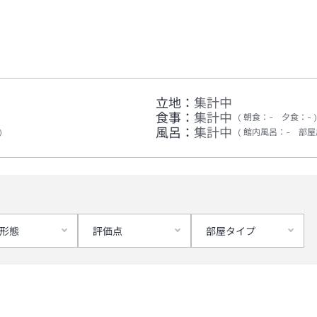
立地：
集計中
食事：
集計中
朝食
：
-
夕食
：
-
風呂：
集計中
館内風呂
：
-
部屋
形態
評価点
部屋タイプ