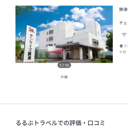
勝浦
チェ
ア
０分
1
/
10
外観
るるぶトラベルでの評価・口コミ