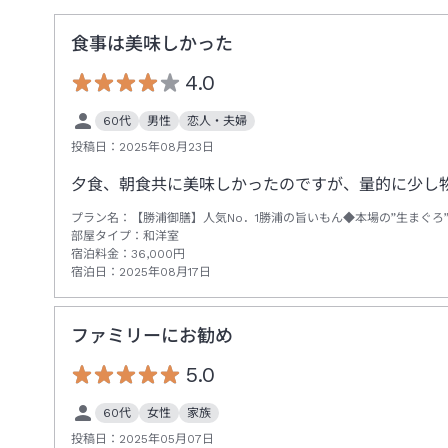
食事は美味しかった
4.0
60代
男性
恋人・夫婦
投稿日：
2025年08月23日
夕食、朝食共に美味しかったのですが、量的に少し
プラン名：
【勝浦御膳】人気No．1勝浦の旨いもん◆本場の”生まぐろ
部屋タイプ：
和洋室
宿泊料金：
36,000
円
宿泊日：
2025年08月17日
ファミリーにお勧め
5.0
60代
女性
家族
投稿日：
2025年05月07日