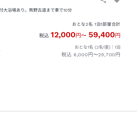
付大浴場あり。熊野古道まで車で10分
おとな
2
名
1
泊
1
部屋
合計
12,000
59,400
円
〜
円
税込
おとな1名 (
2
名1室)｜
1
泊
１
税込
6,000円〜29,700円