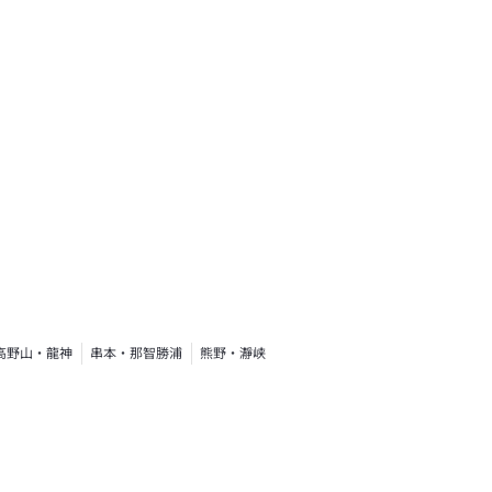
高野山・龍神
串本・那智勝浦
熊野・瀞峡