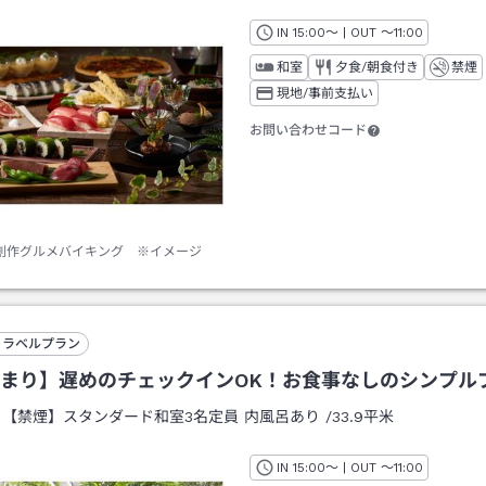
IN
チェックイン
15:00
～ | OUT
チェックアウト
～
11:00
和室
夕食/朝食付き
禁煙
現地/事前支払い
お問い合わせコード
 創作グルメバイキング ※イメージ
トラベルプラン
まり】遅めのチェックインOK！お食事なしのシンプル
：
【禁煙】スタンダード和室3名定員 内風呂あり
/
33.9平米
IN
チェックイン
15:00
～ | OUT
チェックアウト
～
11:00