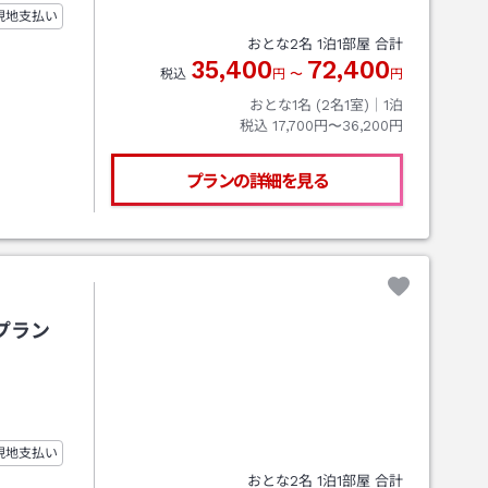
現地支払い
おとな
2
名
1
泊
1
部屋 合計
35,400
72,400
税込
円
〜
円
おとな1名 (
2
名1室)｜
1
泊
税込
17,700円〜36,200円
プランの詳細を見る
プラン
現地支払い
おとな
2
名
1
泊
1
部屋 合計