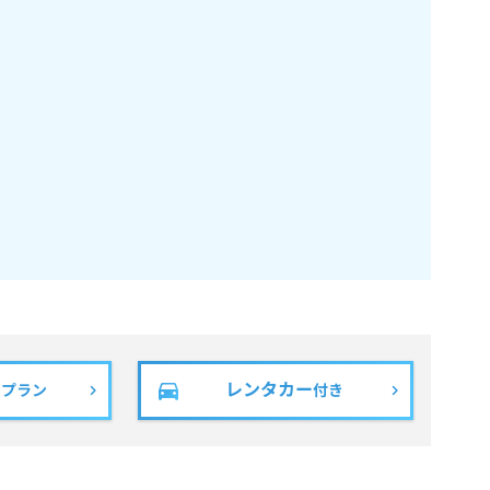
レンタカー
きプラン
付き
る食品にアレルギー物質が微量に混入する可能性がございま