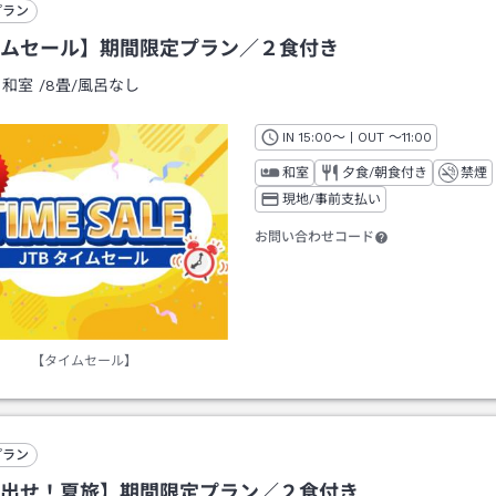
プラン
ムセール】期間限定プラン／２食付き
：
和室
/
8畳
/風呂なし
IN
チェックイン
15:00
～ | OUT
チェックアウト
～
11:00
和室
夕食/朝食付き
禁煙
現地/事前支払い
お問い合わせコード
【タイムセール】
プラン
出せ！夏旅】期間限定プラン／２食付き