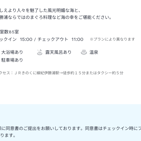
しえより人々を魅了した風光明媚な海と、
勝浦ならではのまぐろ料理など海の幸をご堪能ください。
室数
85
室
15:00
11:00
ックイン
/ チェックアウト
※プランにより異なります
大浴場あり
露天風呂あり
温泉
駐車場あり
クセス：
ＪＲきのくに線紀伊勝浦駅→徒歩約１５分またはタクシー約５分
権者様に同意書のご提出をお願いしております。同意書はチェックイン時に
ります。