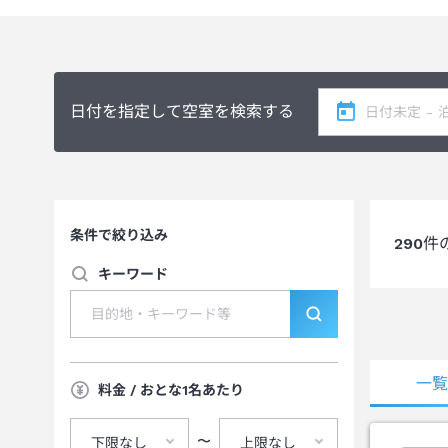
す。
また、バイキング形式の特性上、ご使用いただく菜箸・トン
できません。
このことから誠に恐縮ですが、以下のご対応を承ることがで
・アレルギーのお客様用メニューならびにアレルギー一覧表
日付を指定して空室を検索する
・夕食ならびに朝食でご提供するお料理の成分表の掲示
恐れ入りますが、お客様におかれましては上記をご理解の上
なお、アレルギーをお持ちのお客様は、安全な食品（アレル
お持ち込みされる場合は、予めご予約時にお申し付け下さい
条件で絞り込み
290
件
キーワード
一
料金 / おとな1名あたり
〜
下限なし
上限なし