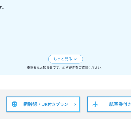
す。
よう、何卒よろしくお願いいたします。
※重要なお知らせです。必ず続きをご確認ください。
金（片道1回140円）を申し受けさせていただきます。
。
新幹線・JR
航空券
します。
付きプラン
付
房、同一の調理器具で調理しており、加工・調理の過程において提供す