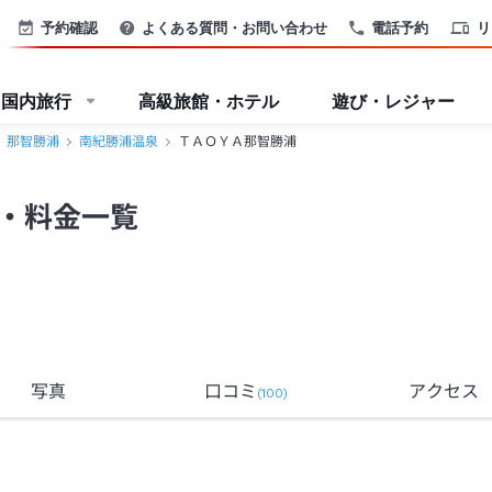
予約確認
よくある質問・お問い合わせ
電話予約
リ
国内旅行
高級旅館・ホテル
遊び・レジャー
那智勝浦
南紀勝浦温泉
ＴＡＯＹＡ那智勝浦
・料金一覧
写真
口コミ
アクセス
(
100
)