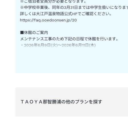
※ご宿泊者全員分が必要となります。
※中学校卒業後、同年の3月31日までは中学生扱いになりま
詳しくは大江戸温泉物語公式HPでご確認ください。
https://faq.ooedoonsen.jp/20
■休館のご案内
メンテナンス工事のため下記の日程で休館を行います。
・2026年6月9日(火)～2026年6月11日(木)
お客様には大変ご迷惑をおかけいたしますがご理解賜ります
■紀伊勝浦駅～館間の送迎につきまして
①ご宿泊前日18時00分迄に要予約となります。
注：ご宿泊当日は受け付けておりません。
②2025年1月5日迄は無料、2025年1月6日からは送迎協力
詳しくは大江戸温泉物語公式ホームページでご確認ください
ＴＡＯＹＡ那智勝浦
の他のプランを探す
■お子様について3歳以上は定員に含まれる為、料金が発生
3歳以上は添い寝対応不可ですのでご了承ください。
■アレルギーをお持ちのお客様へ
お食事はバイキング形式のため、様々なメニューを同一の厨