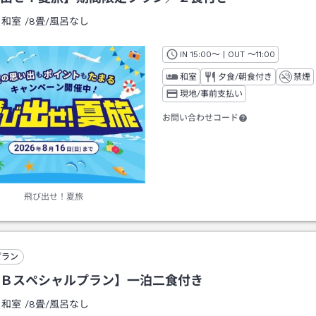
：
和室
/
8畳
/風呂なし
IN
チェックイン
15:00
～ | OUT
チェックアウト
～
11:00
和室
夕食/朝食付き
禁煙
現地/事前支払い
お問い合わせコード
飛び出せ！夏旅
プラン
Ｂスペシャルプラン】一泊二食付き
：
和室
/
8畳
/風呂なし