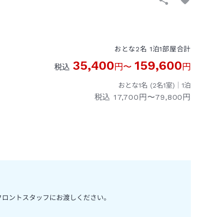
おとな
2
名
1
泊
1
部屋
合計
35,400
159,600
円
〜
円
税込
おとな1名 (
2
名1室)｜
1
泊
税込
17,700円〜79,800円
フロントスタッフにお渡しください。