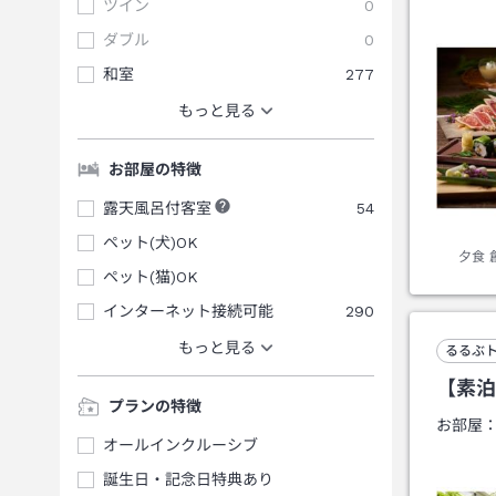
ツイン
0
ダブル
0
和室
277
もっと見る
お部屋の特徴
露天風呂付客室
54
ペット(犬)OK
夕食
ペット(猫)OK
インターネット接続可能
290
もっと見る
るるぶ
【素泊
プランの特徴
お部屋
オールインクルーシブ
誕生日・記念日特典あり