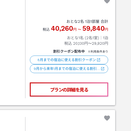
おとな
2
名
1
泊
1
部屋 合計
40,260
59,840
税込
円
〜
円
おとな1名 (
2
名1室)｜
1
泊
税込
20,130円〜29,920円
割引クーポン配布中
※利用条件あり
8月までの宿泊に使える割引クーポン
9月から来年1月までの宿泊に使える割引…
プランの詳細を見る