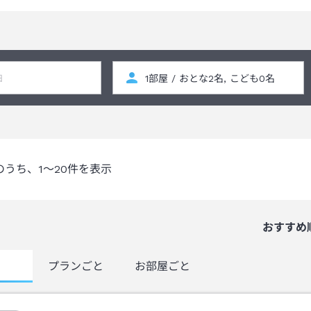
グ等の共有があること、食器等の洗浄も同一の場所、同一の洗浄機で行
きませんのでご了承ください。
の作成
、お客様ご自身で最終的な喫食のご判断をお願い申し上げます。
ゲンフリーレトルトなど）・食器類のお持ち込みが可能です。
。
のうち、
1～20
件を表示
おすすめ
覧
プランごと
お部屋ごと