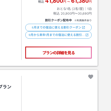
41,800
61,380
税込
円
〜
円
おとな1名 (
2
名1室)｜
1
泊
税込
20,900円〜30,690円
割引クーポン配布中
※利用条件あり
8月までの宿泊に使える割引クーポン
9月から来年1月までの宿泊に使える割引…
プランの詳細を見る
プラン