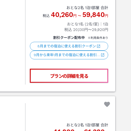
おとな
2
名
1
泊
1
部屋 合計
40,260
59,840
税込
円
〜
円
おとな1名 (
2
名1室)｜
1
泊
税込
20,130円〜29,920円
割引クーポン配布中
※利用条件あり
8月までの宿泊に使える割引クーポン
9月から来年1月までの宿泊に使える割引…
プランの詳細を見る
おとな
2
名
1
泊
1
部屋 合計