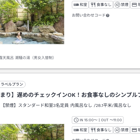
和室
食事なし
禁煙
お問い合わせコード
露天風呂 潮騒の湯（男女入替制）
トラベルプラン
まり】遅めのチェックインOK！お食事なしのシンプル
：
【禁煙】スタンダード和室3名定員 内風呂なし
/
28.1平米
/風呂なし
IN
チェックイン
15:00
～ | OUT
チェックアウト
～
11:00
和室
食事なし
禁煙