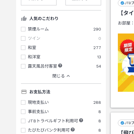
JTB
【タイ
人気のこだわり
お部屋
禁煙ルーム
290
ツイン
0
和室
277
和洋室
13
露天風呂付客室
54
閉じる
お支払方法
現地支払い
288
事前支払い
8
JTBトラベルギフト利用可
8
JTB
たびたびバンク利用可
8
【飛び