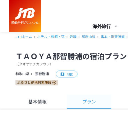
海外旅行
JTBホーム
ホテル・旅館・宿
近畿
和歌山県
串本・那智勝浦
ＴＡＯＹＡ那智勝浦の宿泊プラン
（
タオヤナチカツウラ
）
和歌山県
那智勝浦
地図
ふるさと納税対象施設
基本情報
プラン