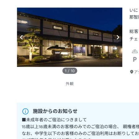
いに
那智
総客
チェ
1
/
10
ア
外観
施設からのお知らせ
■未成年者のご宿泊につきまして
15歳以上18歳未満のお客様のみでのご宿泊の場合、 親
なお、中学生以下のお客様のみのご宿泊利用はお断りしてお