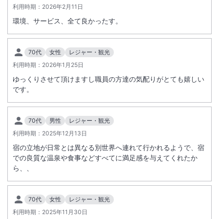
利用時期：
2026年2月11日
施設からのお知らせ
環境、サービス、全て良かったす。
勝浦桟橋より舟に乗船（約５分１２名乗り）して宿に到着となります。
お車でお越しの場合は、係員が駐車場の案内をいたしますので、中の島
70代
女性
レジャー・観光
案内所にお立ち寄りください。
利用時期：
2026年1月25日
カーナビをご利用のお客様は目的地設定の際に「中の島案内所住所：和
歌山県東牟婁郡那智勝浦町４１７」または「ＴＥＬ：０７３５－５２－
ゆっくりさせて頂けますし職員の方達の気配りがとても嬉しい
です。
１１１０」をご入力下さい。
夕食時間は１部１７：３０～、２部１９：３０～となります。予約状況
70代
男性
レジャー・観光
により変更となる場合があります。
利用時期：
2025年12月13日
宿の立地が日常とは異なる別世界へ連れて行かれるようで、宿
での良質な温泉や食事などすべてに満足感を与えてくれたか
ら、、
70代
女性
レジャー・観光
利用時期：
2025年11月30日