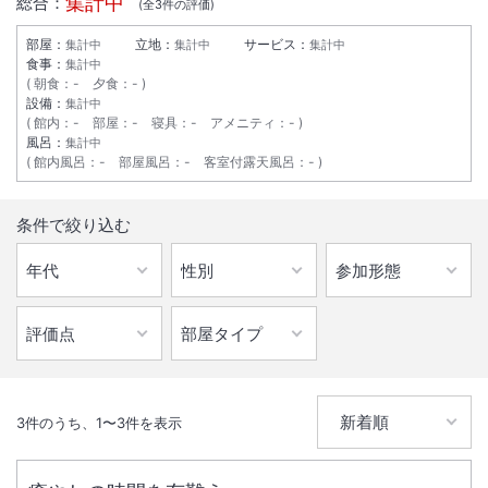
集計中
総合：
(全
3
件の評価)
部屋：
立地：
サービス：
集計中
集計中
集計中
食事：
集計中
朝食
：
-
夕食
：
-
設備：
集計中
館内
：
-
部屋
：
-
寝具
：
-
アメニティ
：
-
風呂：
集計中
館内風呂
：
-
部屋風呂
：
-
客室付露天風呂
：
-
条件で絞り込む
3
件のうち、
1
〜
3
件を表示