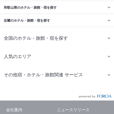
和歌山県のホテル・旅館・宿を探す
近畿のホテル・旅館・宿を探す
全国のホテル・旅館・宿を探す
人気のエリア
札幌 ホテル
その他宿・ホテル・旅館関連 サービス
仙台 ホテル
国内旅行・国内ツアー
東京ディズニーリゾート(R)周辺 ホテル
JR・新幹線付きツアー
東京 ホテル
航空券付きツアー
東京ドーム ホテル
会社案内
ニュースリリース