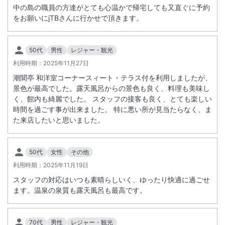
中の島の職員の方達がとても心温かで帰宅しても又直ぐに予約
をお願いにjTBさんに行かせで頂きます。
50代
男性
レジャー・観光
利用時期：
2025年11月27日
潮聞亭 和洋室コーナースィート・テラス付を利用しましたが、
景色が最高でした。露天風呂からの景色も良く、料理も美味し
く、館内も綺麗でした。 スタッフの接客も良く、とても楽しい
時間を過ごす事が出来ました。 特に悪い所が見当たらなく、ま
た来店したいと思いました。
50代
女性
その他
利用時期：
2025年11月19日
スタッフの対応はいつも素晴らしいく、ゆったり快適に過ごせ
ます。温泉の泉質も露天風呂も最高です。
70代
男性
レジャー・観光