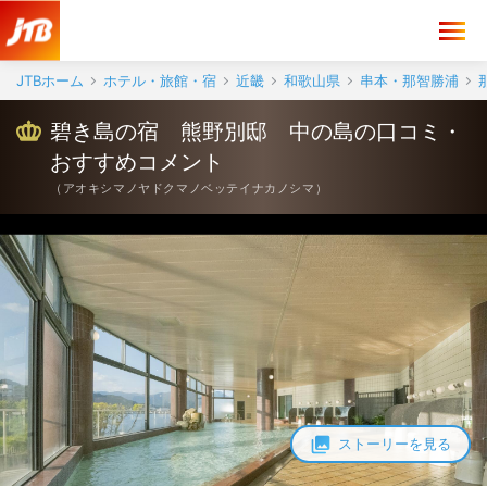
JTBホーム
ホテル・旅館・宿
近畿
和歌山県
串本・那智勝浦
碧き島の宿 熊野別邸 中の島の口コミ・
おすすめコメント
（
アオキシマノヤドクマノベッテイナカノシマ
）
ストーリーを見る