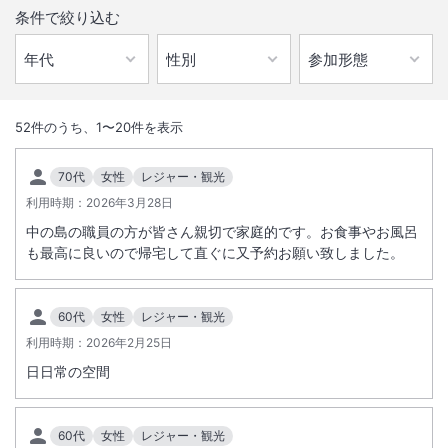
条件で絞り込む
1
/
10
外観
52
件のうち、
1
〜
20
件を表示
２０１９年４月ＯＰＥＮの全室露天風呂付「凪の抄」高級和風リゾート
70代
女性
レジャー・観光
としてリブランド。潮騒を聞きながら浸る露天風呂「紀州潮聞之湯」は
利用時期：
2026年3月28日
旅情満点。
中の島の職員の方が皆さん親切で家庭的です。お食事やお風呂
も最高に良いので帰宅して直ぐに又予約お願い致しました。
総客室数
44
室
IN
チェックイン
15:00
/ OUT
チェックアウト
11:00
60代
女性
レジャー・観光
大浴場あり
露天風呂あり
利用時期：
2026年2月25日
温泉
駐車場あり
日日常の空間
サステナビリティへの取り組み
60代
女性
レジャー・観光