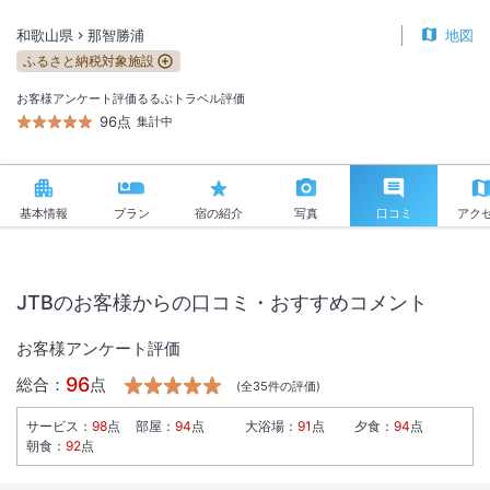
和歌山県
那智勝浦
地図
ふるさと納税対象施設
お客様アンケート評価
るるぶトラベル評価
96点
集計中
基本情報
プラン
宿の紹介
写真
口コミ
アク
JTBのお客様からの口コミ・おすすめコメント
お客様アンケート評価
96
総合：
点
(全
35
件の評価)
サービス
：
98
点
部屋
：
94
点
大浴場
：
91
点
夕食
：
94
点
朝食
：
92
点