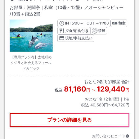
お部屋：
潮聞亭｜和室（10畳～12畳）／オーシャンビュー
/
10畳＋踏込2畳
IN
チェックイン
15:00
～ | OUT
チェックアウト
～
11:00
和室
夕食/朝食付き
禁煙
現地/事前支払い
【専用プラン有】太地町の
クジラと出会えるフィール
ドカヤック
おとな
2
名
1
泊
1
部屋 合計
81,160
129,440
税込
円
〜
円
おとな1名 (
2
名1室)｜
1
泊
税込
40,580円〜64,720円
プランの詳細を見る
お問い合わせコード