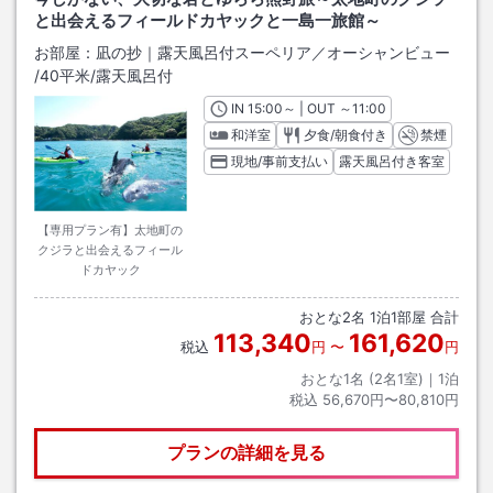
と出会えるフィールドカヤックと一島一旅館～
お部屋：
凪の抄｜露天風呂付スーペリア／オーシャンビュー
/
40平米
/露天風呂付
IN
チェックイン
15:00
～ | OUT
チェックアウト
～
11:00
和洋室
夕食/朝食付き
禁煙
現地/事前支払い
露天風呂付き客室
【専用プラン有】太地町の
クジラと出会えるフィール
ドカヤック
おとな
2
名
1
泊
1
部屋 合計
113,340
161,620
税込
円
〜
円
おとな1名 (
2
名1室)｜
1
泊
税込
56,670円〜80,810円
プランの詳細を見る