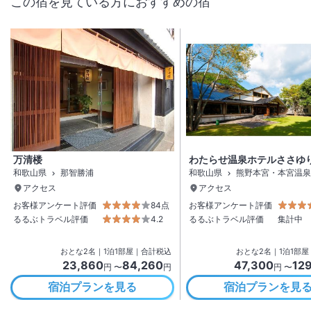
この宿を見ている方におすすめの宿
万清楼
わたらせ温泉ホテルささゆ
和歌山県
那智勝浦
和歌山県
熊野本宮・本宮温泉
アクセス
アクセス
お客様アンケート評価
84点
お客様アンケート評価
るるぶトラベル評価
4.2
るるぶトラベル評価
集計中
おとな
2
名
｜
1
泊
1
部屋｜合計税込
おとな
2
名
｜
1
泊
1
部屋
23,860
84,260
47,300
12
円 〜
円
円 〜
宿泊プランを見る
宿泊プランを見