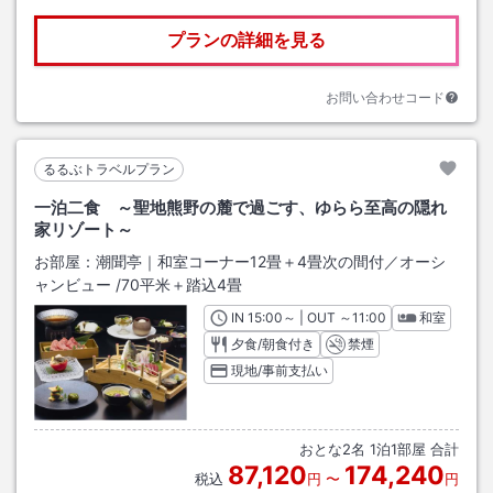
プランの詳細を見る
お問い合わせコード
るるぶトラベルプラン
一泊二食 ～聖地熊野の麓で過ごす、ゆらら至高の隠れ
家リゾート～
お部屋：
潮聞亭｜和室コーナー12畳＋4畳次の間付／オーシ
ャンビュー
/
70平米＋踏込4畳
IN
チェックイン
15:00
～ | OUT
チェックアウト
～
11:00
和室
夕食/朝食付き
禁煙
現地/事前支払い
おとな
2
名
1
泊
1
部屋 合計
87,120
174,240
税込
円
〜
円