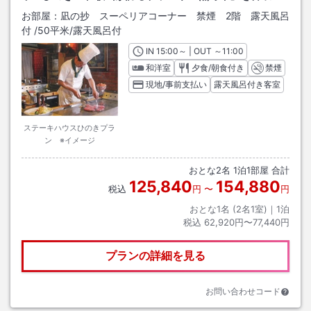
お部屋：
凪の抄 スーペリアコーナー 禁煙 2階 露天風呂
付
/
50平米
/露天風呂付
IN
チェックイン
15:00
～ | OUT
チェックアウト
～
11:00
和洋室
夕食/朝食付き
禁煙
現地/事前支払い
露天風呂付き客室
ステーキハウスひのきプラ
ン ※イメージ
おとな
2
名
1
泊
1
部屋 合計
125,840
154,880
税込
円
〜
円
おとな1名 (
2
名1室)｜
1
泊
税込
62,920円〜77,440円
プランの詳細を見る
お問い合わせコード