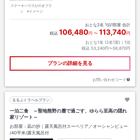
ステーキハウスひのきプラ
ン ※イメージ
おとな
2
名
1
泊
1
部屋 合計
106,480
113,740
税込
円
〜
円
おとな1名 (
2
名1室)｜
1
泊
税込
53,240円〜56,870円
プランの詳細を見る
お問い合わせコード
るるぶトラベルプラン
一泊二食 ～聖地熊野の麓で過ごす、ゆらら至高の隠れ
家リゾート～
お部屋：
凪の抄｜露天風呂付スーペリア／オーシャンビュー
/
40平米
/露天風呂付