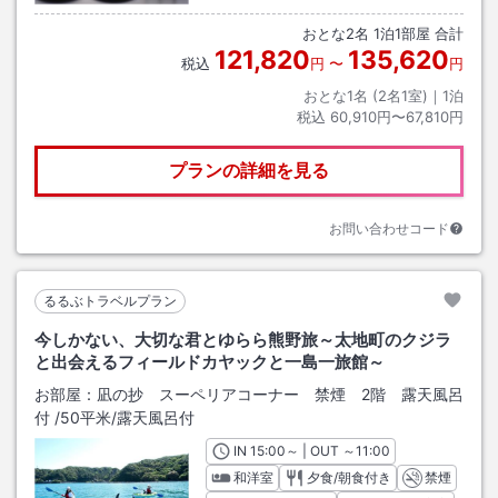
おとな
2
名
1
泊
1
部屋 合計
121,820
135,620
税込
円
〜
円
おとな1名 (
2
名1室)｜
1
泊
税込
60,910円〜67,810円
プランの詳細を見る
お問い合わせコード
るるぶトラベルプラン
今しかない、大切な君とゆらら熊野旅～太地町のクジラ
と出会えるフィールドカヤックと一島一旅館～
お部屋：
凪の抄 スーペリアコーナー 禁煙 2階 露天風呂
付
/
50平米
/露天風呂付
IN
チェックイン
15:00
～ | OUT
チェックアウト
～
11:00
和洋室
夕食/朝食付き
禁煙