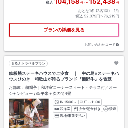
104,158
152,438
税込
円
〜
円
おとな1名 (
2
名1室)｜
1
泊
税込
52,079円〜76,219円
プランの詳細を見る
お問い合わせコード
るるぶトラベルプラン
鉄板焼ステーキハウスでご夕食 ｜ 中の島×ステーキハ
ウスひのき 和歌山が誇るブランド『熊野牛』を舌鼓
お部屋：
潮聞亭｜和洋室コーナースィート・テラス付／オー
シャンビュー
/
85平米＋次の間4畳
IN
チェックイン
15:00
～ | OUT
チェックアウト
～
11:00
和洋室
夕食/朝食付き
禁煙
現地/事前支払い