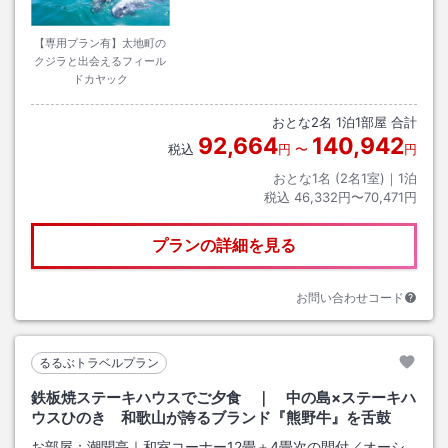
【専用プラン有】太地町の
クジラと出会えるフィール
ドカヤック
おとな
2
名
1
泊
1
部屋 合計
92,664
140,942
税込
円
〜
円
おとな1名 (
2
名1室)｜
1
泊
税込
46,332円〜70,471円
プランの詳細を見る
お問い合わせコード
るるぶトラベルプラン
鉄板焼ステーキハウスでご夕食 ｜ 中の島×ステーキハ
ウスひのき 和歌山が誇るブランド『熊野牛』を舌鼓
お部屋：
潮聞亭｜和室コーナー12畳＋4畳次の間付／オーシ