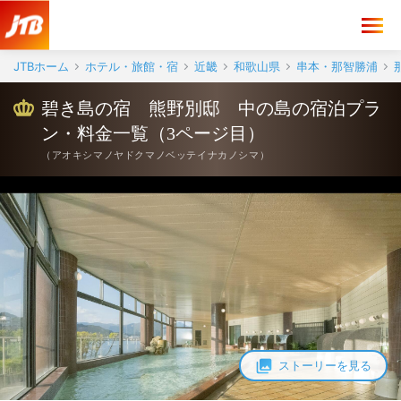
JTBホーム
ホテル・旅館・宿
近畿
和歌山県
串本・那智勝浦
碧き島の宿 熊野別邸 中の島の宿泊プラ
ン・料金一覧（3ページ目）
（
アオキシマノヤドクマノベッテイナカノシマ
）
ストーリーを見る