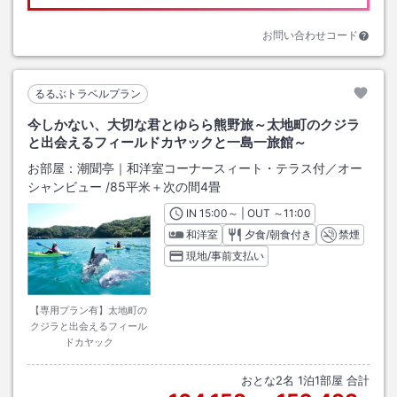
お問い合わせコード
るるぶトラベルプラン
今しかない、大切な君とゆらら熊野旅～太地町のクジラ
と出会えるフィールドカヤックと一島一旅館～
お部屋：
潮聞亭｜和洋室コーナースィート・テラス付／オー
シャンビュー
/
85平米＋次の間4畳
IN
チェックイン
15:00
～ | OUT
チェックアウト
～
11:00
和洋室
夕食/朝食付き
禁煙
現地/事前支払い
【専用プラン有】太地町の
クジラと出会えるフィール
ドカヤック
おとな
2
名
1
泊
1
部屋 合計