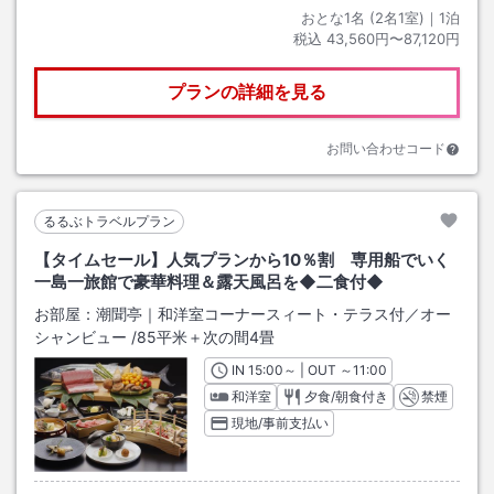
おとな1名 (
2
名1室)｜
1
泊
税込
43,560円〜87,120円
プランの詳細を見る
お問い合わせコード
るるぶトラベルプラン
【タイムセール】人気プランから10％割 専用船でいく
一島一旅館で豪華料理＆露天風呂を◆二食付◆
お部屋：
潮聞亭｜和洋室コーナースィート・テラス付／オー
シャンビュー
/
85平米＋次の間4畳
IN
チェックイン
15:00
～ | OUT
チェックアウト
～
11:00
和洋室
夕食/朝食付き
禁煙
現地/事前支払い