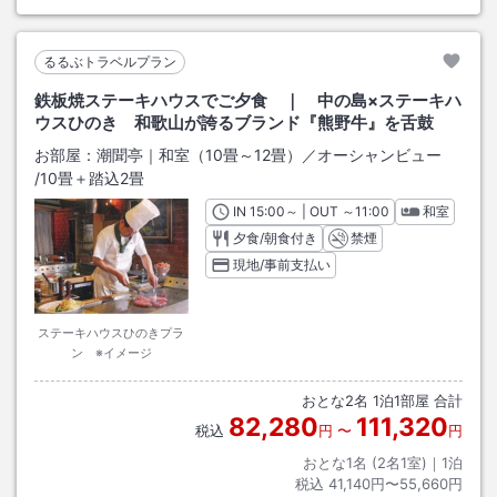
るるぶトラベルプラン
鉄板焼ステーキハウスでご夕食 ｜ 中の島×ステーキハ
ウスひのき 和歌山が誇るブランド『熊野牛』を舌鼓
お部屋：
潮聞亭｜和室（10畳～12畳）／オーシャンビュー
/
10畳＋踏込2畳
IN
チェックイン
15:00
～ | OUT
チェックアウト
～
11:00
和室
夕食/朝食付き
禁煙
現地/事前支払い
ステーキハウスひのきプラ
ン ※イメージ
おとな
2
名
1
泊
1
部屋 合計
82,280
111,320
税込
円
〜
円
おとな1名 (
2
名1室)｜
1
泊
税込
41,140円〜55,660円