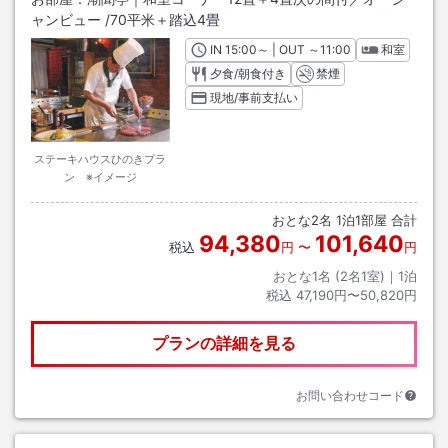
ャンビュー
/
70平米＋踏込4畳
IN
チェックイン
15:00
～ | OUT
チェックアウト
～
11:00
和室
夕食/朝食付き
禁煙
現地/事前支払い
ステーキハウスひのきプラ
ン ※イメージ
おとな
2
名
1
泊
1
部屋 合計
94,380
101,640
税込
円
〜
円
おとな1名 (
2
名1室)｜
1
泊
税込
47,190円〜50,820円
プランの詳細を見る
お問い合わせコード