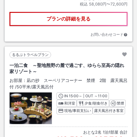
税込
58,080円〜72,600円
プランの詳細を見る
お問い合わせコード
るるぶトラベルプラン
一泊二食 ～聖地熊野の麓で過ごす、ゆらら至高の隠れ
家リゾート～
お部屋：
凪の抄 スーペリアコーナー 禁煙 2階 露天風呂
付
/
50平米
/露天風呂付
IN
チェックイン
15:00
～ | OUT
チェックアウト
～
11:00
和洋室
夕食/朝食付き
禁煙
現地/事前支払い
露天風呂付き客室
おとな
2
名
1
泊
1
部屋 合計