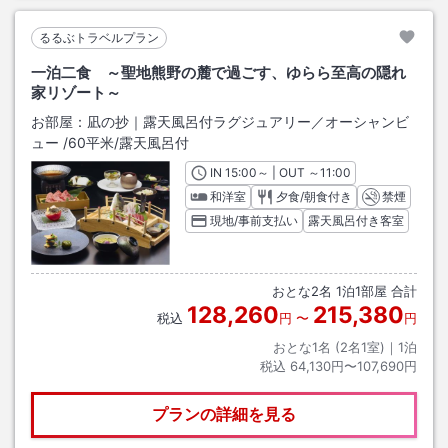
るるぶトラベルプラン
一泊二食 ～聖地熊野の麓で過ごす、ゆらら至高の隠れ
家リゾート～
お部屋：
凪の抄｜露天風呂付ラグジュアリー／オーシャンビ
ュー
/
60平米
/露天風呂付
IN
チェックイン
15:00
～ | OUT
チェックアウト
～
11:00
和洋室
夕食/朝食付き
禁煙
現地/事前支払い
露天風呂付き客室
おとな
2
名
1
泊
1
部屋 合計
128,260
215,380
税込
円
〜
円
おとな1名 (
2
名1室)｜
1
泊
税込
64,130円〜107,690円
プランの詳細を見る