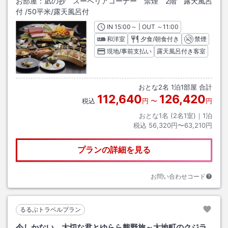
お部屋：
凪の抄 スーペリアコーナー 禁煙 2階 露天風呂
付
/
50平米
/露天風呂付
IN
チェックイン
15:00
～ | OUT
チェックアウト
～
11:00
和洋室
夕食/朝食付き
禁煙
現地/事前支払い
露天風呂付き客室
おとな
2
名
1
泊
1
部屋 合計
112,640
126,420
税込
円
〜
円
おとな1名 (
2
名1室)｜
1
泊
税込
56,320円〜63,210円
プランの詳細を見る
お問い合わせコード
るるぶトラベルプラン
今しかない、大切な君とゆらら熊野旅～太地町のクジラ