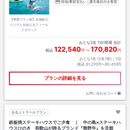
現地/事前支払い
露天風呂付き客室
【専用プラン有】太地町の
クジラと出会えるフィール
ドカヤック
おとな
2
名
1
泊
1
部屋 合計
122,540
170,820
税込
円
〜
円
おとな1名 (
2
名1室)｜
1
泊
税込
61,270円〜85,410円
プランの詳細を見る
お問い合わせコード
るるぶトラベルプラン
鉄板焼ステーキハウスでご夕食 ｜ 中の島×ステーキハ
ウスひのき 和歌山が誇るブランド『熊野牛』を舌鼓