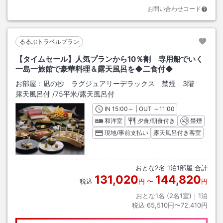
お問い合わせコード
るるぶトラベルプラン
【タイムセール】人気プランから10％割 専用船でいく
一島一旅館で豪華料理＆露天風呂を◆二食付◆
お部屋：
凪の抄 ラグジュアリーデラックス 禁煙 3階
露天風呂付
/
75平米
/露天風呂付
IN
チェックイン
15:00
～ | OUT
チェックアウト
～
11:00
和洋室
夕食/朝食付き
禁煙
現地/事前支払い
露天風呂付き客室
おとな
2
名
1
泊
1
部屋 合計
131,020
144,820
税込
円
〜
円
おとな1名 (
2
名1室)｜
1
泊
税込
65,510円〜72,410円