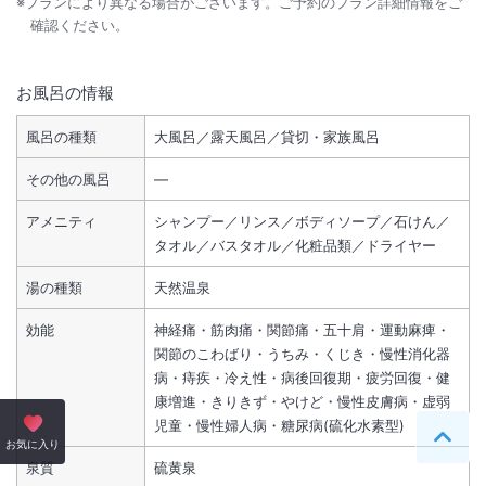
※プランにより異なる場合がございます。ご予約のプラン詳細情報をご
確認ください。
お風呂の情報
風呂の種類
大風呂／露天風呂／貸切・家族風呂
その他の風呂
―
アメニティ
シャンプー／リンス／ボディソープ／石けん／
タオル／バスタオル／化粧品類／ドライヤー
湯の種類
天然温泉
効能
神経痛・筋肉痛・関節痛・五十肩・運動麻痺・
関節のこわばり・うちみ・くじき・慢性消化器
病・痔疾・冷え性・病後回復期・疲労回復・健
康増進・きりきず・やけど・慢性皮膚病・虚弱
児童・慢性婦人病・糖尿病(硫化水素型)
ペー
お気に入り
泉質
硫黄泉