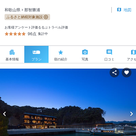
和歌山県
那智勝浦
地図
ふるさと納税対象施設
お客様アンケート評価
るるぶトラベル評価
96点
集計中
基本情報
プラン
宿の紹介
写真
口コミ
アク