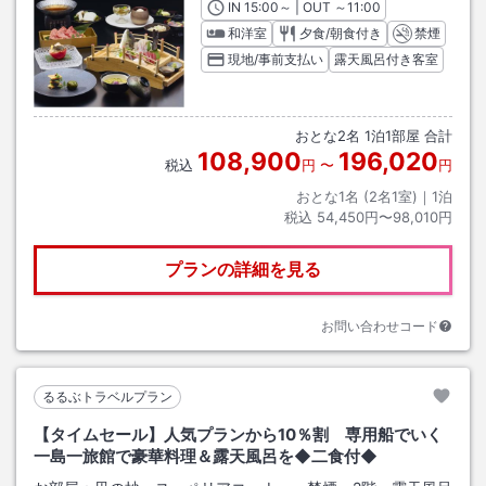
IN
チェックイン
15:00
～ | OUT
チェックアウト
～
11:00
和洋室
夕食/朝食付き
禁煙
現地/事前支払い
露天風呂付き客室
おとな
2
名
1
泊
1
部屋 合計
108,900
196,020
税込
円
〜
円
おとな1名 (
2
名1室)｜
1
泊
税込
54,450円〜98,010円
プランの詳細を見る
お問い合わせコード
るるぶトラベルプラン
【タイムセール】人気プランから10％割 専用船でいく
一島一旅館で豪華料理＆露天風呂を◆二食付◆