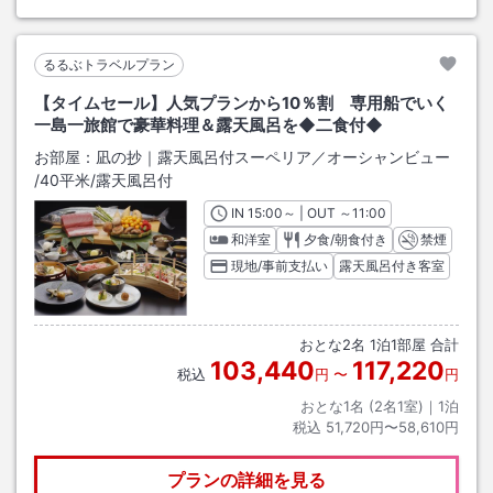
るるぶトラベルプラン
【タイムセール】人気プランから10％割 専用船でいく
一島一旅館で豪華料理＆露天風呂を◆二食付◆
お部屋：
凪の抄｜露天風呂付スーペリア／オーシャンビュー
/
40平米
/露天風呂付
IN
チェックイン
15:00
～ | OUT
チェックアウト
～
11:00
和洋室
夕食/朝食付き
禁煙
現地/事前支払い
露天風呂付き客室
おとな
2
名
1
泊
1
部屋 合計
103,440
117,220
税込
円
〜
円
おとな1名 (
2
名1室)｜
1
泊
税込
51,720円〜58,610円
プランの詳細を見る