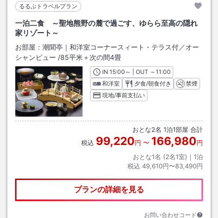
るるぶトラベルプラン
一泊二食 ～聖地熊野の麓で過ごす、ゆらら至高の隠れ
家リゾート～
お部屋：
潮聞亭｜和洋室コーナースィート・テラス付／オー
シャンビュー
/
85平米＋次の間4畳
IN
チェックイン
15:00
～ | OUT
チェックアウト
～
11:00
和洋室
夕食/朝食付き
禁煙
現地/事前支払い
おとな
2
名
1
泊
1
部屋 合計
99,220
166,980
税込
円
〜
円
おとな1名 (
2
名1室)｜
1
泊
税込
49,610円〜83,490円
プランの詳細を見る
お問い合わせコード