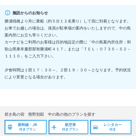
施設からのお知らせ
勝浦桟橋より舟に乗船（約５分１２名乗り）して宿に到着となります。
お車でお越しの場合は、係員が駐車場の案内をいたしますので、中の島
案内所にお立ち寄りください。
カーナビをご利用のお客様は目的地設定の際に「中の島案内所住所：和
歌山県東牟婁郡那智勝浦町４１７」または「ＴＥＬ：０７３５－５２－
１１１０」をご入力下さい。
夕食時間は１部１７：３０～、２部１９：３０～となります。予約状況
により変更となる場合があります。
碧き島の宿 熊野別邸 中の島
の他のプランを探す
新幹線・JR
航空券
レンタカー
付きプラン
付きプラン
付き