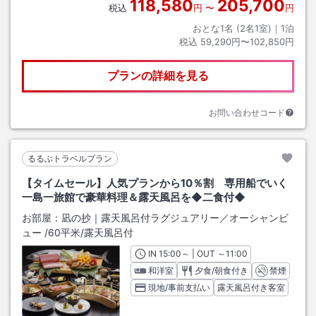
118,580
205,700
税込
円
〜
円
おとな1名 (
2
名1室)｜
1
泊
税込
59,290円〜102,850円
プランの詳細を見る
お問い合わせコード
るるぶトラベルプラン
【タイムセール】人気プランから10％割 専用船でいく
一島一旅館で豪華料理＆露天風呂を◆二食付◆
お部屋：
凪の抄｜露天風呂付ラグジュアリー／オーシャンビ
ュー
/
60平米
/露天風呂付
IN
チェックイン
15:00
～ | OUT
チェックアウト
～
11:00
和洋室
夕食/朝食付き
禁煙
現地/事前支払い
露天風呂付き客室