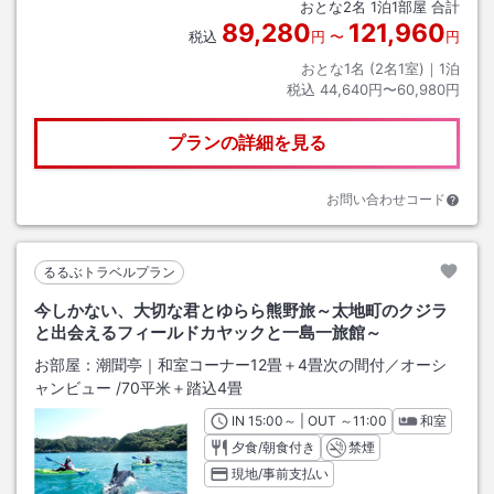
おとな
2
名
1
泊
1
部屋 合計
89,280
121,960
税込
円
〜
円
おとな1名 (
2
名1室)｜
1
泊
税込
44,640円〜60,980円
プランの詳細を見る
お問い合わせコード
るるぶトラベルプラン
今しかない、大切な君とゆらら熊野旅～太地町のクジラ
と出会えるフィールドカヤックと一島一旅館～
お部屋：
潮聞亭｜和室コーナー12畳＋4畳次の間付／オーシ
ャンビュー
/
70平米＋踏込4畳
IN
チェックイン
15:00
～ | OUT
チェックアウト
～
11:00
和室
夕食/朝食付き
禁煙
現地/事前支払い