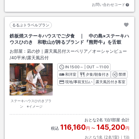
お問い合わせコード
るるぶトラベルプラン
鉄板焼ステーキハウスでご夕食 ｜ 中の島×ステーキハ
ウスひのき 和歌山が誇るブランド『熊野牛』を舌鼓
お部屋：
凪の抄｜露天風呂付スーペリア／オーシャンビュー
/
40平米
/露天風呂付
IN
チェックイン
15:00
～ | OUT
チェックアウト
～
11:00
和洋室
夕食/朝食付き
禁煙
現地/事前支払い
露天風呂付き客室
ステーキハウスひのきプラ
ン ※イメージ
おとな
2
名
1
泊
1
部屋 合計
116,160
145,200
税込
円
〜
円
おとな1名 (
2
名1室)｜
1
泊