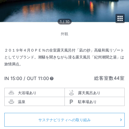
1
/
10
外観
２０１９年４月ＯＰＥＮの全室露天風呂付「凪の抄」高級和風リゾート
としてリブランド。潮騒を聞きながら浸る露天風呂「紀州潮聞之湯」は
旅情満点。
総客室数
44
室
IN
チェックイン
15:00
/ OUT
チェックアウト
11:00
大浴場あり
露天風呂あり
温泉
駐車場あり
サステナビリティへの取り組み