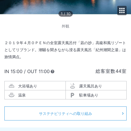
1
/
10
外観
２０１９年４月ＯＰＥＮの全室露天風呂付「凪の抄」高級和風リゾート
としてリブランド。潮騒を聞きながら浸る露天風呂「紀州潮聞之湯」は
旅情満点。
総客室数
44
室
IN
チェックイン
15:00
/ OUT
チェックアウト
11:00
大浴場あり
露天風呂あり
温泉
駐車場あり
サステナビリティへの取り組み