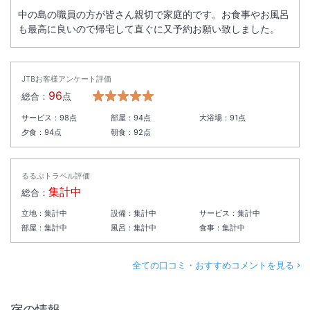
中の島の職員の方が皆さん親切で家庭的です。お食事やお風呂
も最高に良いので帰宅して直ぐに又予約お願い致しました。
JTBお客様アンケート評価
96
総合：
点
サービス：
98
点
部屋：
94
点
大浴場：
91
点
夕食：
94
点
朝食：
92
点
るるぶトラベル評価
集計中
総合：
立地：
集計中
設備：
集計中
サービス：
集計中
部屋：
集計中
風呂：
集計中
食事：
集計中
全ての口コミ・おすすめコメントを見る
宿の情報