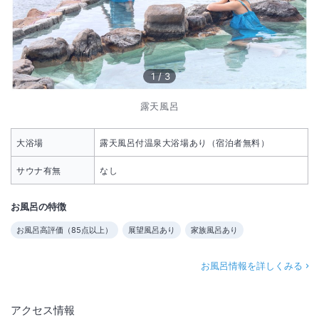
1
/
3
露天風呂
大浴場
露天風呂付温泉大浴場あり（宿泊者無料）
サウナ有無
なし
お風呂の特徴
お風呂高評価（
85
点以上）
展望風呂あり
家族風呂あり
お風呂情報を詳しくみる
アクセス情報