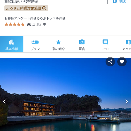
和歌山県
那智勝浦
地図
ふるさと納税対象施設
お客様アンケート評価
るるぶトラベル評価
96点
集計中
基本情報
プラン
宿の紹介
写真
口コミ
アク