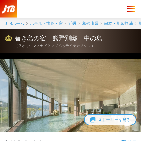
JTBホーム
ホテル・旅館・宿
近畿
和歌山県
串本・那智勝浦
碧き島の宿 熊野別邸 中の島
（
アオキシマノヤドクマノベッテイナカノシマ
）
ストーリーを見る