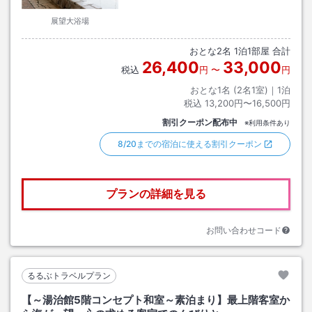
展望大浴場
おとな
2
名
1
泊
1
部屋 合計
26,400
33,000
税込
円
〜
円
おとな1名 (
2
名1室)｜
1
泊
税込
13,200円〜16,500円
割引クーポン配布中
※利用条件あり
8/20までの宿泊に使える割引クーポン
プランの詳細を見る
お問い合わせコード
るるぶトラベルプラン
【～湯治館5階コンセプト和室～素泊まり】最上階客室か