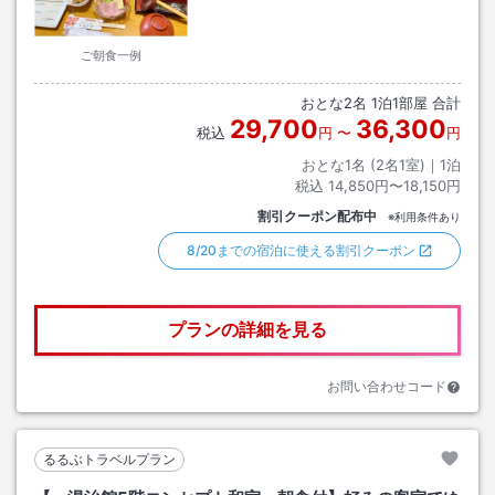
ご朝食一例
おとな
2
名
1
泊
1
部屋 合計
29,700
36,300
税込
円
〜
円
おとな1名 (
2
名1室)｜
1
泊
税込
14,850円〜18,150円
割引クーポン配布中
※利用条件あり
8/20までの宿泊に使える割引クーポン
プランの詳細を見る
お問い合わせコード
るるぶトラベルプラン