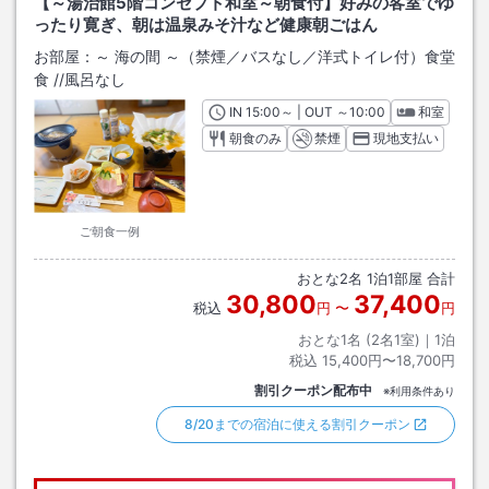
【～湯治館5階コンセプト和室～朝食付】好みの客室でゆ
ったり寛ぎ、朝は温泉みそ汁など健康朝ごはん
お部屋：
～ 海の間 ～（禁煙／バスなし／洋式トイレ付）食堂
食
/
/風呂なし
IN
チェックイン
15:00
～ | OUT
チェックアウト
～
10:00
和室
朝食のみ
禁煙
現地支払い
ご朝食一例
おとな
2
名
1
泊
1
部屋 合計
30,800
37,400
税込
円
〜
円
おとな1名 (
2
名1室)｜
1
泊
税込
15,400円〜18,700円
割引クーポン配布中
※利用条件あり
8/20までの宿泊に使える割引クーポン