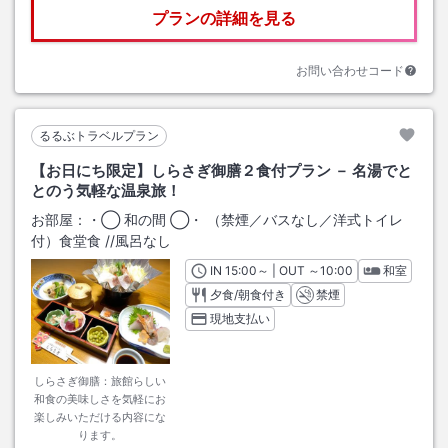
プランの詳細を見る
お問い合わせコード
るるぶトラベルプラン
【お日にち限定】しらさぎ御膳２食付プラン － 名湯でと
とのう気軽な温泉旅！
お部屋：
・◯ 和の間 ◯・ （禁煙／バスなし／洋式トイレ
付）食堂食
/
/風呂なし
IN
チェックイン
15:00
～ | OUT
チェックアウト
～
10:00
和室
夕食/朝食付き
禁煙
現地支払い
しらさぎ御膳：旅館らしい
和食の美味しさを気軽にお
楽しみいただける内容にな
ります。