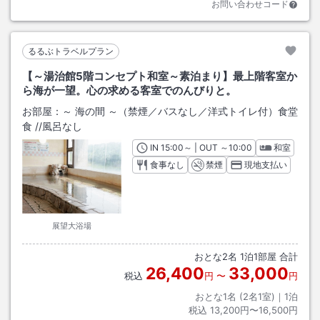
お問い合わせコード
るるぶトラベルプラン
【～湯治館5階コンセプト和室～素泊まり】最上階客室か
ら海が一望。心の求める客室でのんびりと。
お部屋：
～ 海の間 ～（禁煙／バスなし／洋式トイレ付）食堂
食
/
/風呂なし
IN
チェックイン
15:00
～ | OUT
チェックアウト
～
10:00
和室
食事なし
禁煙
現地支払い
展望大浴場
おとな
2
名
1
泊
1
部屋 合計
26,400
33,000
税込
円
〜
円
おとな1名 (
2
名1室)｜
1
泊
税込
13,200円〜16,500円