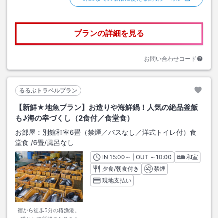
プランの詳細を見る
お問い合わせコード
るるぶトラベルプラン
【新鮮★地魚プラン】お造りや海鮮鍋！人気の絶品釜飯
も♪海の幸づくし（2食付／食堂食）
お部屋：
別館和室6畳（禁煙／バスなし／洋式トイレ付）食
堂食
/
6畳
/風呂なし
IN
チェックイン
15:00
～ | OUT
チェックアウト
～
10:00
和室
夕食/朝食付き
禁煙
現地支払い
宿から徒歩5分の椿漁港。