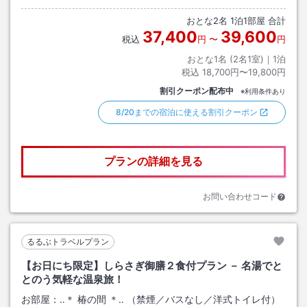
おとな
2
名
1
泊
1
部屋 合計
37,400
39,600
税込
円
〜
円
おとな1名 (
2
名1室)｜
1
泊
税込
18,700円〜19,800円
割引クーポン配布中
※利用条件あり
8/20までの宿泊に使える割引クーポン
プランの詳細を見る
お問い合わせコード
るるぶトラベルプラン
【お日にち限定】しらさぎ御膳２食付プラン － 名湯でと
とのう気軽な温泉旅！
お部屋：
‥＊ 椿の間 ＊‥ （禁煙／バスなし／洋式トイレ付）