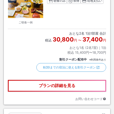
朝食のみ
禁煙
現地支払い
ご朝食一例
おとな
2
名
1
泊
1
部屋 合計
30,800
37,400
税込
円
〜
円
おとな1名 (
2
名1室)｜
1
泊
税込
15,400円〜18,700円
割引クーポン配布中
※利用条件あり
8/20までの宿泊に使える割引クーポン
プランの詳細を見る
お問い合わせコード