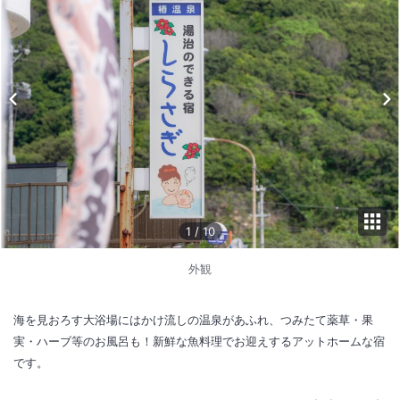
1
/
10
外観
海を見おろす大浴場にはかけ流しの温泉があふれ、つみたて薬草・果
実・ハーブ等のお風呂も！新鮮な魚料理でお迎えするアットホームな宿
です。