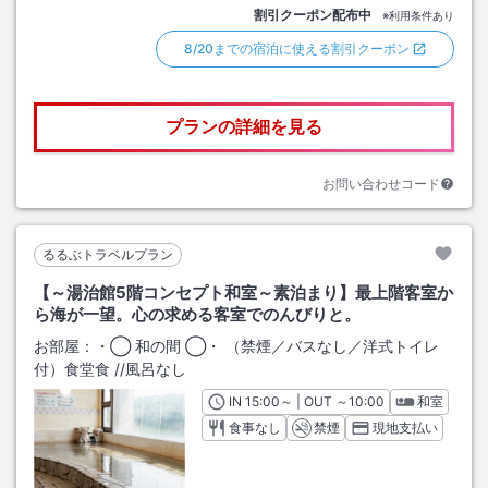
割引クーポン配布中
※利用条件あり
8/20までの宿泊に使える割引クーポン
プランの詳細を見る
お問い合わせコード
るるぶトラベルプラン
【～湯治館5階コンセプト和室～素泊まり】最上階客室か
ら海が一望。心の求める客室でのんびりと。
お部屋：
・◯ 和の間 ◯・ （禁煙／バスなし／洋式トイレ
付）食堂食
/
/風呂なし
IN
チェックイン
15:00
～ | OUT
チェックアウト
～
10:00
和室
食事なし
禁煙
現地支払い