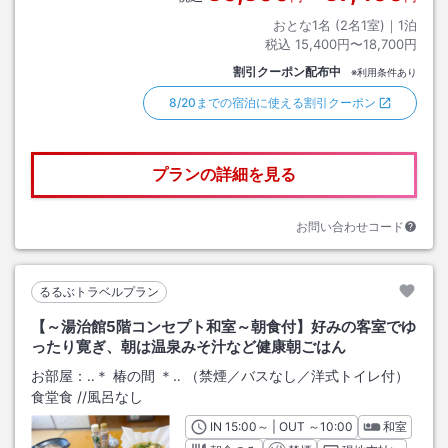
おとな1名 (
2
名1室)｜
1
泊
税込
15,400円〜18,700円
割引クーポン配布中
※利用条件あり
8/20までの宿泊に使える割引クーポン
プランの詳細を見る
お問い合わせコード
るるぶトラベルプラン
【～湯治館5階コンセプト和室～朝食付】好みの客室でゆ
ったり寛ぎ、朝は温泉みそ汁など健康朝ごはん
お部屋：
‥＊ 椿の間 ＊‥ （禁煙／バスなし／洋式トイレ付）
食堂食
/
/風呂なし
IN
チェックイン
15:00
～ | OUT
チェックアウト
～
10:00
和室