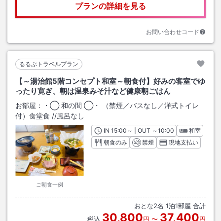
プランの詳細を見る
お問い合わせコード
るるぶトラベルプラン
【～湯治館5階コンセプト和室～朝食付】好みの客室でゆ
ったり寛ぎ、朝は温泉みそ汁など健康朝ごはん
お部屋：
・◯ 和の間 ◯・ （禁煙／バスなし／洋式トイレ
付）食堂食
/
/風呂なし
IN
チェックイン
15:00
～ | OUT
チェックアウト
～
10:00
和室
朝食のみ
禁煙
現地支払い
ご朝食一例
おとな
2
名
1
泊
1
部屋 合計
30,800
37,400
税込
円
〜
円