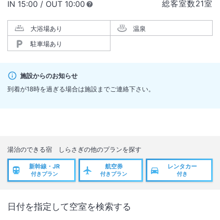
総客室数
21
室
IN
チェックイン
15:00
/ OUT
チェックアウト
10:00
大浴場あり
温泉
駐車場あり
施設からのお知らせ
到着が18時を過ぎる場合は施設までご連絡下さい。
湯治のできる宿 しらさぎ
の他のプランを探す
新幹線・JR
航空券
レンタカー
付きプラン
付きプラン
付き
日付を指定して空室を検索する