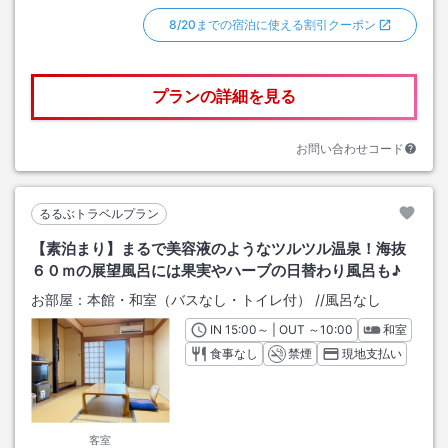
8/20までの宿泊に使える割引クーポン
プランの詳細を見る
お問い合わせコード
るるぶトラベルプラン
【素泊まり】まるで美容液のようなツルツル温泉！海抜
６０ｍの展望風呂には果実やハーブの日替わり風呂も♪
お部屋：
本館・和室（バスなし・トイレ付）
/
/風呂なし
IN
チェックイン
15:00
～ | OUT
チェックアウト
～
10:00
和室
食事なし
禁煙
現地支払い
客室