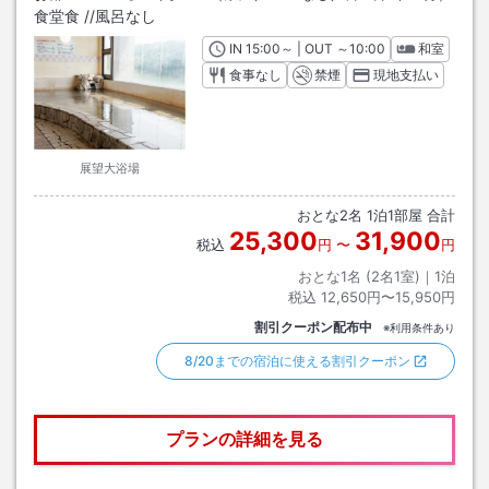
食堂食
/
/風呂なし
IN
チェックイン
15:00
～ | OUT
チェックアウト
～
10:00
和室
食事なし
禁煙
現地支払い
展望大浴場
おとな
2
名
1
泊
1
部屋 合計
25,300
31,900
税込
円
〜
円
おとな1名 (
2
名1室)｜
1
泊
税込
12,650円〜15,950円
割引クーポン配布中
※利用条件あり
8/20までの宿泊に使える割引クーポン
プランの詳細を見る