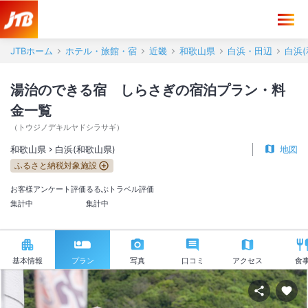
JTBホーム
ホテル・旅館・宿
近畿
和歌山県
白浜・田辺
白浜(
湯治のできる宿 しらさぎの宿泊プラン・料
金一覧
（
トウジノデキルヤドシラサギ
）
和歌山県
白浜(和歌山県)
地図
ふるさと納税対象施設
お客様アンケート評価
るるぶトラベル評価
集計中
集計中
基本情報
プラン
写真
口コミ
アクセス
食