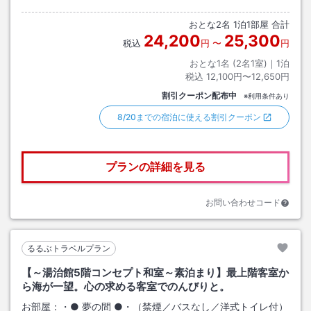
おとな
2
名
1
泊
1
部屋 合計
24,200
25,300
税込
円
〜
円
おとな1名 (
2
名1室)｜
1
泊
税込
12,100円〜12,650円
割引クーポン配布中
※利用条件あり
8/20までの宿泊に使える割引クーポン
プランの詳細を見る
お問い合わせコード
るるぶトラベルプラン
【～湯治館5階コンセプト和室～素泊まり】最上階客室か
ら海が一望。心の求める客室でのんびりと。
お部屋：
・● 夢の間 ●・（禁煙／バスなし／洋式トイレ付）