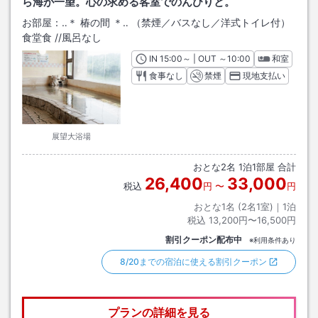
ら海が一望。心の求める客室でのんびりと。
お部屋：
‥＊ 椿の間 ＊‥ （禁煙／バスなし／洋式トイレ付）
食堂食
/
/風呂なし
IN
チェックイン
15:00
～ | OUT
チェックアウト
～
10:00
和室
食事なし
禁煙
現地支払い
展望大浴場
おとな
2
名
1
泊
1
部屋 合計
26,400
33,000
税込
円
〜
円
おとな1名 (
2
名1室)｜
1
泊
税込
13,200円〜16,500円
割引クーポン配布中
※利用条件あり
8/20までの宿泊に使える割引クーポン
プランの詳細を見る