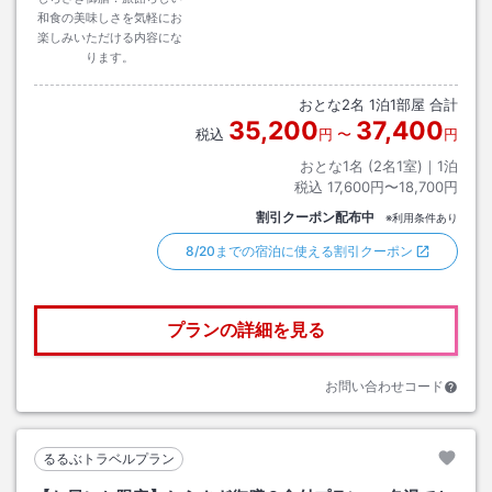
和食の美味しさを気軽にお
楽しみいただける内容にな
ります。
おとな
2
名
1
泊
1
部屋 合計
35,200
37,400
税込
円
〜
円
おとな1名 (
2
名1室)｜
1
泊
税込
17,600円〜18,700円
割引クーポン配布中
※利用条件あり
8/20までの宿泊に使える割引クーポン
プランの詳細を見る
お問い合わせコード
るるぶトラベルプラン