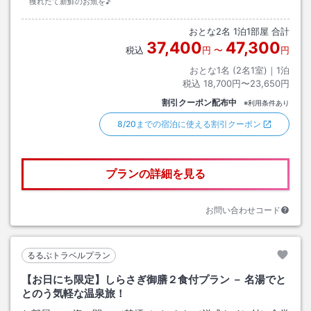
獲れたて新鮮のお魚を♪
おとな
2
名
1
泊
1
部屋 合計
37,400
47,300
税込
円
〜
円
おとな1名 (
2
名1室)｜
1
泊
税込
18,700円〜23,650円
割引クーポン配布中
※利用条件あり
8/20までの宿泊に使える割引クーポン
プランの詳細を見る
お問い合わせコード
るるぶトラベルプラン
【お日にち限定】しらさぎ御膳２食付プラン － 名湯でと
とのう気軽な温泉旅！