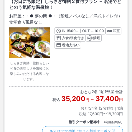
【お日にち限定】しらさぎ御膳２食付プラン － 名湯でと
とのう気軽な温泉旅！
お部屋：
・● 夢の間 ●・（禁煙／バスなし／洋式トイレ付）
食堂食
/
/風呂なし
IN
チェックイン
15:00
～ | OUT
チェックアウト
～
10:00
和室
夕食/朝食付き
禁煙
現地支払い
しらさぎ御膳：旅館らしい
和食の美味しさを気軽にお
楽しみいただける内容にな
ります。
おとな
2
名
1
泊
1
部屋 合計
35,200
37,400
税込
円
〜
円
おとな1名 (
2
名1室)｜
1
泊
税込
17,600円〜18,700円
割引クーポン配布中
※利用条件あり
8/20までの宿泊に使える割引クーポン