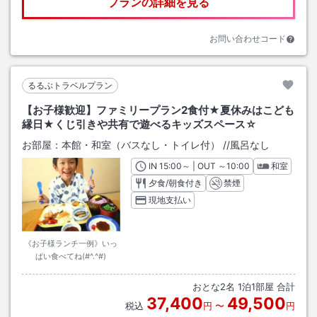
プランの詳細を見る
お問い合わせコード
るるぶトラベルプラン
【お子様歓迎】ファミリープラン2食付★夏休みはこども
縁日★くじ引きや共有で遊べるキッズスペース☆
お部屋：
本館・和室（バスなし・トイレ付）
/
/風呂なし
IN
チェックイン
15:00
～ | OUT
チェックアウト
～
10:00
和室
夕食/朝食付き
禁煙
現地支払い
《お子様ランチ一例》いっ
ぱい食べてね(#^.^#)
おとな
2
名
1
泊
1
部屋 合計
37,400
49,500
税込
円
〜
円