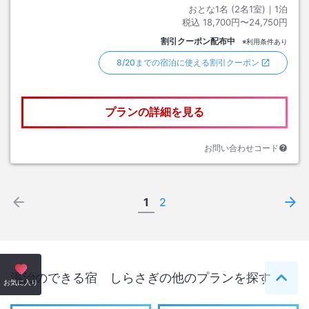
おとな1名 (
2
名1室)｜
1
泊
税込
18,700円〜24,750円
割引クーポン配布中
※利用条件あり
8/20までの宿泊に使える割引クーポン
プランの詳細を見る
お問い合わせコード
1
2
湯治のできる宿 しらさぎ
の他のプランを探す
ペー
お気に入り