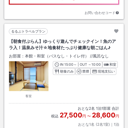
お問い合わせコード
るるぶトラベルプラン
【朝食付ぷらん】ゆっくり遊んでチェックイン！魚のア
ラ入！温泉みそ汁☆地食材たっぷり健康な朝ごはん♪
お部屋：
本館・和室（バスなし・トイレ付）
/
/風呂なし
IN
チェックイン
15:00
～ | OUT
チェックアウト
～
10:00
和室
朝食のみ
禁煙
現地支払い
客室
おとな
2
名
1
泊
1
部屋 合計
27,500
28,600
税込
円
〜
円
おとな1名 (
2
名1室)｜
1
泊