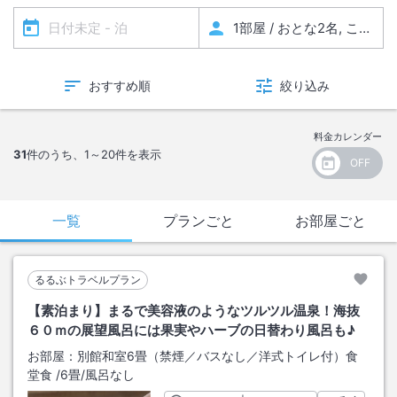
おすすめ順
絞り込み
料金カレンダー
31
件のうち、
1～20
件を表示
一覧
プランごと
お部屋ごと
るるぶトラベルプラン
【素泊まり】まるで美容液のようなツルツル温泉！海抜
６０ｍの展望風呂には果実やハーブの日替わり風呂も♪
お部屋：
別館和室6畳（禁煙／バスなし／洋式トイレ付）食
堂食
/
6畳
/風呂なし