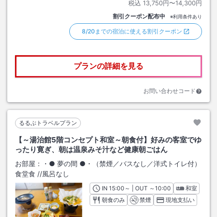
税込
13,750円〜14,300円
割引クーポン配布中
※利用条件あり
8/20までの宿泊に使える割引クーポン
プランの詳細を見る
お問い合わせコード
るるぶトラベルプラン
【～湯治館5階コンセプト和室～朝食付】好みの客室でゆ
ったり寛ぎ、朝は温泉みそ汁など健康朝ごはん
お部屋：
・● 夢の間 ●・（禁煙／バスなし／洋式トイレ付）
食堂食
/
/風呂なし
IN
チェックイン
15:00
～ | OUT
チェックアウト
～
10:00
和室
朝食のみ
禁煙
現地支払い