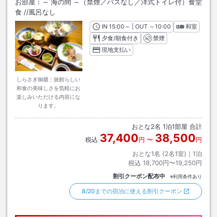
お部屋：
～ 海の間 ～（禁煙／バスなし／洋式トイレ付）食堂
食
/
/風呂なし
IN
チェックイン
15:00
～ | OUT
チェックアウト
～
10:00
和室
夕食/朝食付き
禁煙
現地支払い
しらさぎ御膳：旅館らしい
和食の美味しさを気軽にお
楽しみいただける内容にな
ります。
おとな
2
名
1
泊
1
部屋 合計
37,400
38,500
税込
円
〜
円
おとな1名 (
2
名1室)｜
1
泊
税込
18,700円〜19,250円
割引クーポン配布中
※利用条件あり
8/20までの宿泊に使える割引クーポン