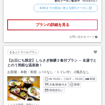
割引クーポン配布中
※利用条件あり
8/20までの宿泊に使える割引クーポン
プランの詳細を見る
お問い合わせコード
るるぶトラベルプラン
【お日にち限定】しらさぎ御膳２食付プラン － 名湯でと
とのう気軽な温泉旅！
お部屋：
本館・和室（バスなし・トイレ付）
/
/風呂なし
IN
チェックイン
15:00
～ | OUT
チェックアウト
～
10:00
和室
夕食/朝食付き
禁煙
現地支払い
しらさぎ御膳：旅館らしい