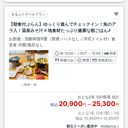
るるぶトラベルプラン
【朝食付ぷらん】ゆっくり遊んでチェックイン！魚のア
ラ入！温泉みそ汁☆地食材たっぷり健康な朝ごはん♪
お部屋：
別館和室6畳（禁煙／バスなし／洋式トイレ付）食
堂食
/
6畳
/風呂なし
IN
チェックイン
15:00
～ | OUT
チェックアウト
～
10:00
和室
朝食のみ
禁煙
現地支払い
ご朝食一例
おとな
2
名
1
泊
1
部屋 合計
20,900
25,300
税込
円
〜
円
おとな1名 (
2
名1室)｜
1
泊
税込
10,450円〜12,650円
割引クーポン配布中
※利用条件あり