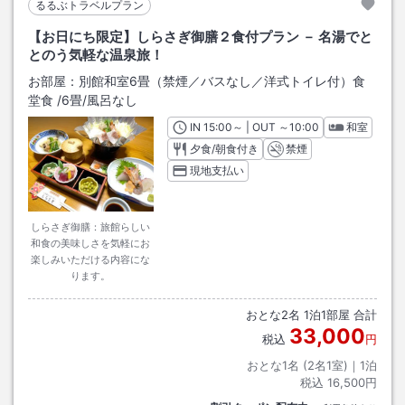
るるぶトラベルプラン
【お日にち限定】しらさぎ御膳２食付プラン － 名湯でと
とのう気軽な温泉旅！
お部屋：
別館和室6畳（禁煙／バスなし／洋式トイレ付）食
堂食
/
6畳
/風呂なし
IN
チェックイン
15:00
～ | OUT
チェックアウト
～
10:00
和室
夕食/朝食付き
禁煙
現地支払い
しらさぎ御膳：旅館らしい
和食の美味しさを気軽にお
楽しみいただける内容にな
ります。
おとな
2
名
1
泊
1
部屋 合計
33,000
税込
円
おとな1名 (
2
名1室)｜
1
泊
税込
16,500円