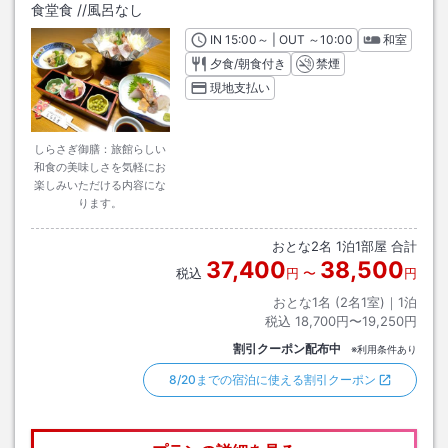
食堂食
/
/風呂なし
IN
チェックイン
15:00
～ | OUT
チェックアウト
～
10:00
和室
夕食/朝食付き
禁煙
現地支払い
しらさぎ御膳：旅館らしい
和食の美味しさを気軽にお
楽しみいただける内容にな
ります。
おとな
2
名
1
泊
1
部屋 合計
37,400
38,500
税込
円
〜
円
おとな1名 (
2
名1室)｜
1
泊
税込
18,700円〜19,250円
割引クーポン配布中
※利用条件あり
8/20までの宿泊に使える割引クーポン