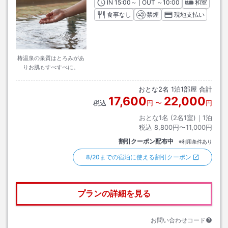
IN
チェックイン
15:00
～ | OUT
チェックアウト
～
10:00
和室
食事なし
禁煙
現地支払い
椿温泉の泉質はとろみがあ
りお肌もすべすべに。
おとな
2
名
1
泊
1
部屋 合計
17,600
22,000
税込
円
〜
円
おとな1名 (
2
名1室)｜
1
泊
税込
8,800円〜11,000円
割引クーポン配布中
※利用条件あり
8/20までの宿泊に使える割引クーポン
プランの詳細を見る
お問い合わせコード