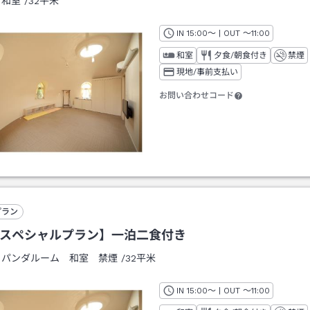
：
和室
/
32平米
IN
チェックイン
15:00
～ | OUT
チェックアウト
～
11:00
和室
夕食/朝食付き
禁煙
現地/事前支払い
お問い合わせコード
プラン
Bスペシャルプラン】一泊二食付き
：
パンダルーム 和室 禁煙
/
32平米
IN
チェックイン
15:00
～ | OUT
チェックアウト
～
11:00