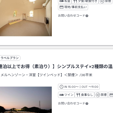
和室
夕食/朝食付き
禁煙
現地/事前支払い
お問い合わせコード
トラベルプラン
連泊以上でお得（素泊り）】シンプルステイ×2種類の
：
メルヘンゾーン・洋室【ツインベッド】＜禁煙＞
/
36平米
IN
チェックイン
15:00
～ | OUT
チェックアウト
～
11:00
ツイン
食事なし
禁煙
お問い合わせコード