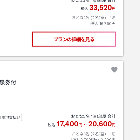
おとな
2
名
1
泊
1
部屋 合計
33,520
税込
円
おとな1名 (
2
名1室)｜
1
泊
税込
16,760円
プランの詳細を見る
温泉券付
おとな
2
名
1
泊
1
部屋 合計
現地支払い
17,400
20,600
税込
円
〜
円
おとな1名 (
2
名1室)｜
1
泊
税込
8,700円〜10,300円