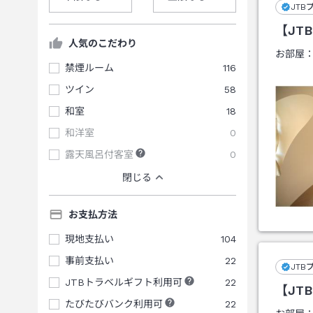
JTB
【JT
人気のこだわり
お部屋
禁煙ルーム
116
ツイン
58
和室
18
和洋室
0
露天風呂付客室
0
閉じる
お支払方法
現地支払い
104
事前支払い
22
JTB
JTBトラベルギフト利用可
22
【JT
たびたびバンク利用可
22