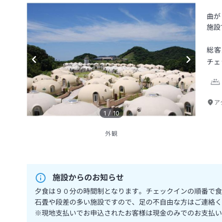
曲が
施設
総客
チェ
ア
1
/
10
外観
施設からのお知らせ
夕食は９０分の時間制となります。チェックインの順番で食
石畳や段差の多い施設ですので、足の不自由な方はご連絡く
※現地支払いでお申込されたお客様は現金のみでのお支払い