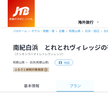
海外旅行
JTBホーム
ホテル・旅館・宿
近畿
和歌山県
白浜・田辺
白
南紀白浜 とれとれヴィレッジの
（
ナンキシラハマトレトレヴィレッジ
）
和歌山県
白浜(和歌山県)
地図
ふるさと納税対象施設
基本情報
プラン