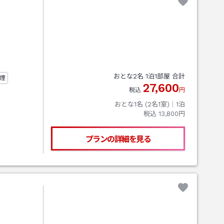
おとな
2
名
1
泊
1
部屋 合計
煙
27,600
税込
円
おとな1名 (
2
名1室)｜
1
泊
税込
13,800円
プランの詳細を見る