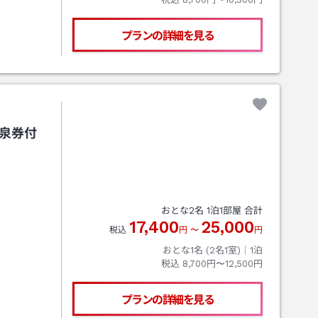
プランの詳細を見る
温泉券付
おとな
2
名
1
泊
1
部屋 合計
17,400
25,000
税込
円
〜
円
おとな1名 (
2
名1室)｜
1
泊
税込
8,700円〜12,500円
プランの詳細を見る