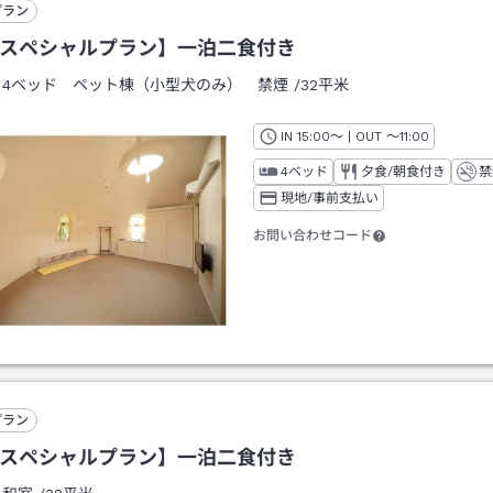
プラン
Bスペシャルプラン】一泊二食付き
：
4ベッド ペット棟（小型犬のみ） 禁煙
/
32平米
IN
チェックイン
15:00
～ | OUT
チェックアウト
～
11:00
4ベッド
夕食/朝食付き
禁
現地/事前支払い
お問い合わせコード
プラン
Bスペシャルプラン】一泊二食付き