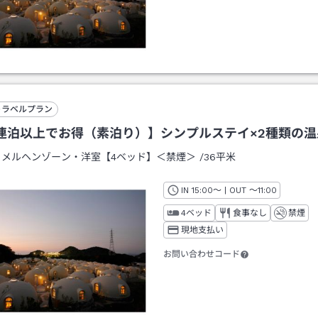
トラベルプラン
連泊以上でお得（素泊り）】シンプルステイ×2種類の
：
メルヘンゾーン・洋室【4ベッド】＜禁煙＞
/
36平米
IN
チェックイン
15:00
～ | OUT
チェックアウト
～
11:00
4ベッド
食事なし
禁煙
現地支払い
お問い合わせコード