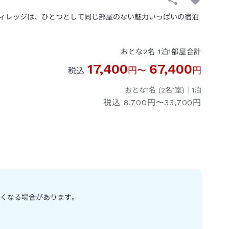
ィレッジは、ひとつとして同じ部屋のない魅力いっぱいの宿泊
おとな
2
名
1
泊
1
部屋
合計
17,400
67,400
円
〜
円
税込
おとな1名 (
2
名1室)｜
1
泊
税込
8,700円〜33,700円
くなる場合があります。