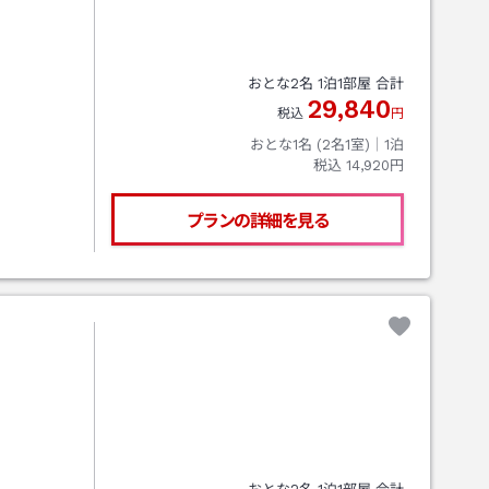
おとな
2
名
1
泊
1
部屋 合計
29,840
税込
円
おとな1名 (
2
名1室)｜
1
泊
税込
14,920円
プランの詳細を見る