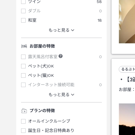
ツイン
58
ダブル
0
和室
18
もっと見る
お部屋の特徴
露天風呂付客室
0
ペット(犬)OK
るるぶ
ペット(猫)OK
・【3
インターネット接続可能
0
お部屋
もっと見る
プランの特徴
オールインクルーシブ
誕生日・記念日特典あり