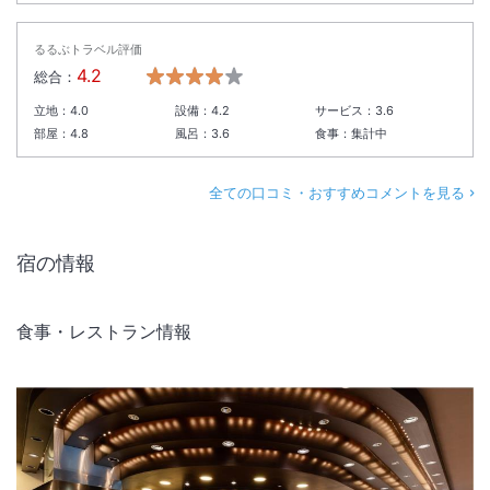
るるぶトラベル評価
4.2
総合：
立地：
4.0
設備：
4.2
サービス：
3.6
部屋：
4.8
風呂：
3.6
食事：
集計中
全ての口コミ・おすすめコメントを見る
宿の情報
食事・レストラン情報