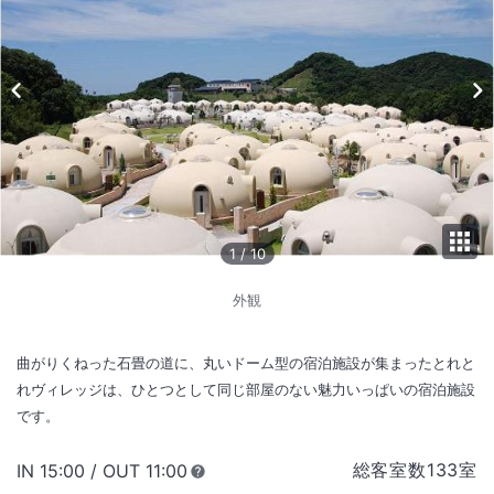
1
/
10
外観
曲がりくねった石畳の道に、丸いドーム型の宿泊施設が集まったとれと
れヴィレッジは、ひとつとして同じ部屋のない魅力いっぱいの宿泊施設
です。
総客室数
133
室
IN
チェックイン
15:00
/ OUT
チェックアウト
11:00