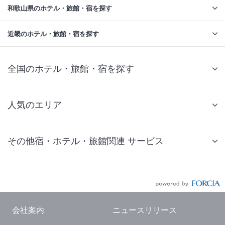
和歌山県のホテル・旅館・宿を探す
近畿のホテル・旅館・宿を探す
全国のホテル・旅館・宿を探す
人気のエリア
札幌 ホテル
その他宿・ホテル・旅館関連 サービス
仙台 ホテル
国内旅行・国内ツアー
東京ディズニーリゾート(R)周辺 ホテル
JR・新幹線付きツアー
東京 ホテル
航空券付きツアー
東京ドーム ホテル
会社案内
ニュースリリース
現地観光・レジャーチケット
新宿 ホテル