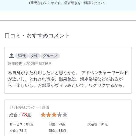
※重要なお知らせです。必ず続きをご確認ください。
いたします。
＜
とれとれの湯休館のご案内
＞
2026年11月30日とれとれの湯がメンテナンスのため休館いたします。
口コミ・おすすめコメント
50代
女性
グループ
利用時期：
2025年6月16日
私自身がまた利用したいと思うから。 アドベンチャーワールド
が近いし、とれとれ市場、温泉施設、海水浴場などがあるが
ら、楽しいし、お部屋がヴィラみたいで、ワクワクするから。
JTBお客様アンケート評価
73
総合：
点
サービス：
83
点
部屋：
71
点
大浴場：
81
点
夕食：
78
点
朝食：
88
点