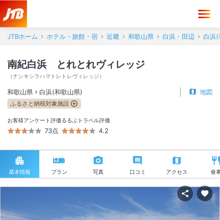
JTBホーム
ホテル・旅館・宿
近畿
和歌山県
白浜・田辺
白浜(
南紀白浜 とれとれヴィレッジ
（
ナンキシラハマトレトレヴィレッジ
）
和歌山県
白浜(和歌山県)
地図
ふるさと納税対象施設
お客様アンケート評価
るるぶトラベル評価
73点
4.2
基本情報
プラン
写真
口コミ
アクセス
食