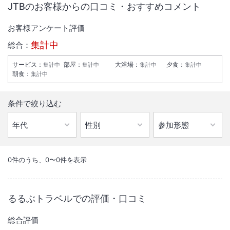
JTBのお客様からの口コミ・おすすめコメント
お客様アンケート評価
集計中
総合：
サービス
：
部屋
：
大浴場
：
夕食
：
集計中
集計中
集計中
集計中
朝食
：
集計中
条件で絞り込む
1
/
10
外観
0
件のうち、
0
〜
0
件を表示
白浜の高台にある温泉旅館です。１３００年以上も昔万葉の頃より人々
から愛された由緒ある名湯と地元の食材を利用した料理を提供していま
るるぶトラベルでの評価・口コミ
す。
総合評価