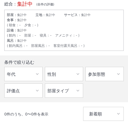
総客室数
52
室
IN
チェックイン
15:00
/ OUT
チェックアウト
10:00
集計中
総合：
(全
件の評価)
部屋：
立地：
サービス：
集計中
集計中
集計中
温泉
駐車場あり
食事：
集計中
朝食
：
-
夕食
：
-
設備：
集計中
館内
：
-
部屋
：
-
寝具
：
-
アメニティ
：
-
風呂：
集計中
館内風呂
：
-
部屋風呂
：
-
客室付露天風呂
：
-
条件で絞り込む
0
件のうち、
0
〜
0
件を表示