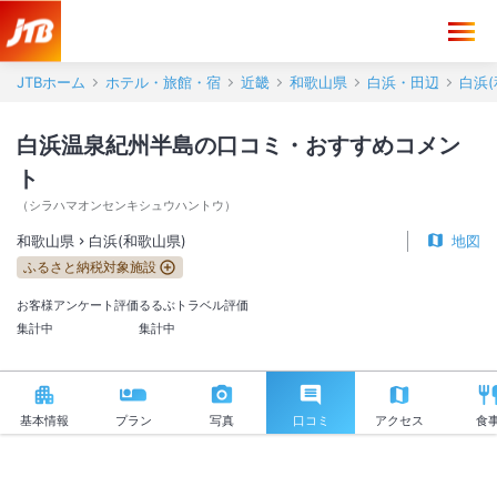
白浜温泉紀州半島 口コミ・おすすめコメント＜白浜(和歌山県)＞
JTBホーム
ホテル・旅館・宿
近畿
和歌山県
白浜・田辺
白浜(
白浜温泉紀州半島の口コミ・おすすめコメン
ト
（
シラハマオンセンキシュウハントウ
）
和歌山県
白浜(和歌山県)
地図
ふるさと納税対象施設
お客様アンケート評価
るるぶトラベル評価
集計中
集計中
基本情報
プラン
写真
口コミ
アクセス
食