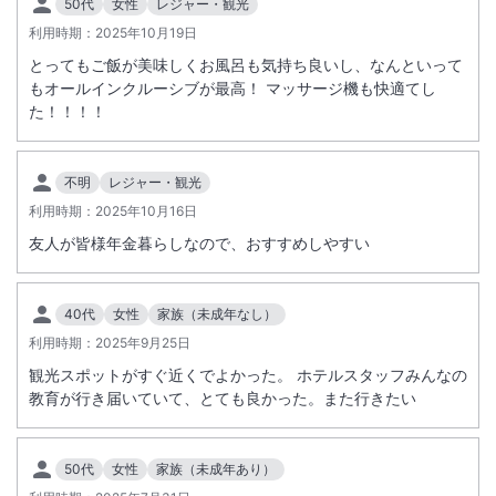
50代
女性
レジャー・観光
以上は添い寝対応不可ですのでご了承ください。
利用時期：
2025年10月19日
プール、露天風呂の営業は、お客様の安全を考慮し、雨天、強風による
天候不良や、注意報、警報発令時、またはその他の理由により、営業を
とってもご飯が美味しくお風呂も気持ち良いし、なんといって
中止する場合がございます。
もオールインクルーシブが最高！ マッサージ機も快適てし
た！！！！
■アレルギーをお持ちのお客様へ
お食事はバイキング形式のため、様々なメニューを同一の厨房、同一の
不明
レジャー・観光
調理器具で調理しており、加工・調理の過程において提供する食品にア
利用時期：
2025年10月16日
レルギー物質が微量に混入する可能性がございます。
また、バイキング形式の特性上、ご使用いただく菜箸・トング等の共有
友人が皆様年金暮らしなので、おすすめしやすい
があること、食器等の洗浄も同一の場所、同一の洗浄機で行っておりま
す関係上、アレルゲンの混入を完全に防ぐことができません。
40代
女性
家族（未成年なし）
このことから誠に恐縮ですが、以下のご対応を承ることができませんの
でご了承ください。
利用時期：
2025年9月25日
・アレルギーのお客様用メニューならびにアレルギー一覧表の作成
観光スポットがすぐ近くでよかった。 ホテルスタッフみんなの
・夕食ならびに朝食でご提供するお料理の成分表の掲示
教育が行き届いていて、とても良かった。また行きたい
恐れ入りますが、お客様におかれましては上記をご理解の上、お客様ご
自身で最終的な喫食のご判断をお願い申し上げます。
なお、アレルギーをお持ちのお客様は、安全な食品（アレルゲンフリー
50代
女性
家族（未成年あり）
レトルトなど）・食器類のお持ち込みが可能です。