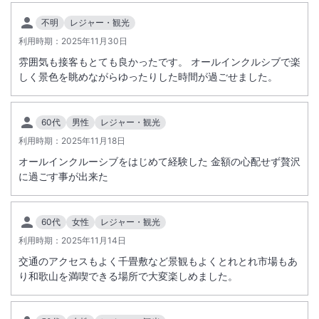
※重要なお知らせです。必ず続きをご確認ください。
タッフにお渡しください。
不明
レジャー・観光
なお、中学生以下のお客様のみのご宿泊利用はお断りしております。
利用時期：
2025年11月30日
※ご宿泊者全員分が必要となります。
雰囲気も接客もとても良かったです。 オールインクルシブで楽
※中学校卒業後、同年の3月31日までは中学生扱いになります。
しく景色を眺めながらゆったりした時間が過ごせました。
詳しくは大江戸温泉物語公式HPでご確認ください。
https://faq.ooedoonsen.jp/20
60代
男性
レジャー・観光
■休館のご案内
利用時期：
2025年11月18日
メンテナンス工事のため下記の日程で休館を行います。
オールインクルーシブをはじめて経験した 金額の心配せず贅沢
・2026年6月15日(月)～2026年6月16日(火)
に過ごす事が出来た
お客様には大変ご迷惑をおかけいたしますがご理解賜りますよう、何卒
よろしくお願いいたします。
60代
女性
レジャー・観光
■施設からのお知らせ
利用時期：
2025年11月14日
大浴場へは20段の階段があります。スタンダードルームには内風呂が
ありません。露天風呂付お部屋の露天は水道水の沸かし湯となります
交通のアクセスもよく千畳敷など景観もよくとれとれ市場もあ
り和歌山を満喫できる場所で大変楽しめました。
（温泉ではありません）。小人Ａは6～12才、小人Ｂは3～5才、小人Ｄ
は0～2才
お子様について3歳以上は定員に含まれる為、料金が発生します。3歳