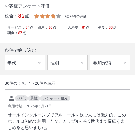
お客様アンケート評価
82
総合：
点
(全
91
件の評価)
サービス
：
84
点
部屋
：
80
点
大浴場
：
81
点
夕食
：
83
点
朝食
：
87
点
条件で絞り込む
1
/
10
外観
30
件のうち、
1
〜
20
件を表示
日本三古湯のひとつ、南紀白浜温泉。
60代
男性
レジャー・観光
目の前に広がる、海と温泉がまるで一体化したような
利用時期：
2026年3月21日
感覚になれる露天風呂で絶景をご堪能ください。
オールインクルーシブでアルコールを飲む人には魅力的。この
ホテルは初めて利用したが、カップルから3世代まで幅広く楽
総客室数
112
室
IN
チェックイン
15:00
/ OUT
チェックアウト
11:00
しめると思いました。