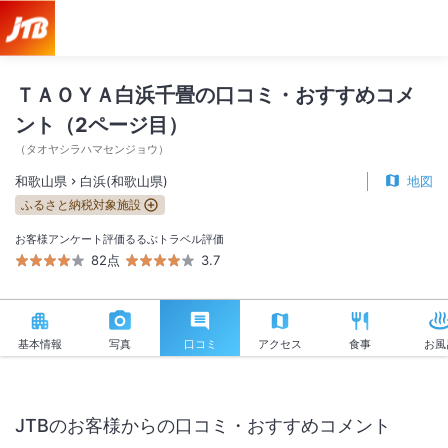
ＴＡＯＹＡ白浜千畳の口コミ・おすすめコメ
ント（2ページ目）
（
タオヤシラハマセンジョウ
）
和歌山県
白浜(和歌山県)
地図
ふるさと納税対象施設
お客様アンケート評価
るるぶトラベル評価
82点
3.7
基本情報
写真
口コミ
アクセス
食事
お風
JTBのお客様からの口コミ・おすすめコメント