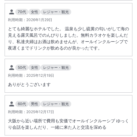
大浴場あり
露天風呂あり
70代
女性
レジャー・観光
温泉
駐車場あり
利用時期：
2026年1月29日
とても綺麗なホテルでした。 温泉も少し硫黄の匂いがして海の
見える露天風呂でのんびりしました。無料カラオケを楽しんだ
施設からのお知らせ
り、私達夫婦はお酒は飲めませんが、オールインクルーシブで
■白浜町宿泊税につきまして
夜遅くまでドリンクが飲めるのが良かったです。
2027年3月1日宿泊分より13歳以上おひとり200円～1,000円となる予定
です。
※宿泊税は料金により異なります。
50代
女性
レジャー・観光
詳しくは白浜町役場ホームページをご確認ください。
利用時期：
2025年12月19日
ありがとうございます
■南紀白浜温泉シャトルバス
シャトルバスは、2026年5月10日の運行をもちまして終了いたします。
詳しくは、白浜温泉旅館協同組合のホームページをご確認くださいま
60代
男性
レジャー・観光
せ。
利用時期：
2025年12月17日
大阪から近い場所で費用も安価でオールインクルーシブ ゆっく
■未成年者のご宿泊につきまして
り会話を楽しんだり、一緒に来た人と交流を深める
15歳以上18歳未満のお客様のみでのご宿泊の場合、 親権者様に同意書
のご提出をお願いしております。同意書はチェックイン時にフロントス