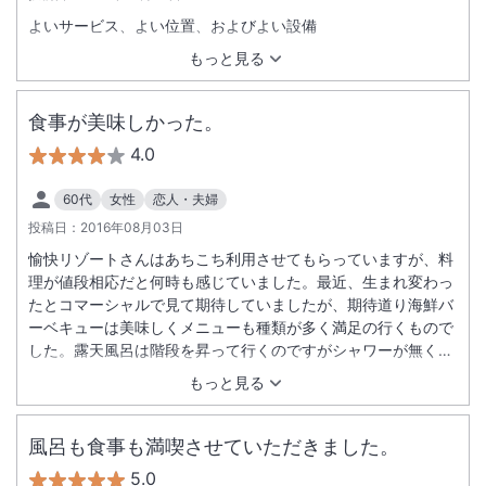
よいサービス、よい位置、およびよい設備
もっと見る
食事が美味しかった。
4.0
60代
女性
恋人・夫婦
投稿日：
2016年08月03日
愉快リゾートさんはあちこち利用させてもらっていますが、料
理が値段相応だと何時も感じていました。最近、生まれ変わっ
たとコマーシャルで見て期待していましたが、期待道り海鮮バ
ーベキューは美味しくメニューも種類が多く満足の行くもので
した。露天風呂は階段を昇って行くのですがシャワーが無く湯
船に浸かったままの体で浴衣を羽織るのはあまり気分のいいも
もっと見る
のではありません。シャワーを是非付けて欲しいです。
風呂も食事も満喫させていただきました。
5.0