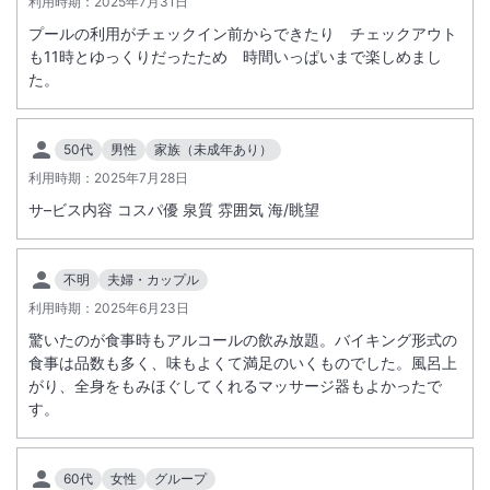
利用時期：
2025年7月31日
お持ち込みされる場合は、予めご予約時にお申し付け下さい。
プールの利用がチェックイン前からできたり チェックアウト
も11時とゆっくりだったため 時間いっぱいまで楽しめまし
■その他
た。
和室、和洋室におきまして、お布団はチェックイン時にご用意しており
ます。
スタッフによるお部屋までのご案内はございませんので予めご了承くだ
50代
男性
家族（未成年あり）
さい。
利用時期：
2025年7月28日
サ–ビス内容 コスパ優 泉質 雰囲気 海/眺望
不明
夫婦・カップル
利用時期：
2025年6月23日
驚いたのが食事時もアルコールの飲み放題。バイキング形式の
食事は品数も多く、味もよくて満足のいくものでした。風呂上
がり、全身をもみほぐしてくれるマッサージ器もよかったで
す。
60代
女性
グループ