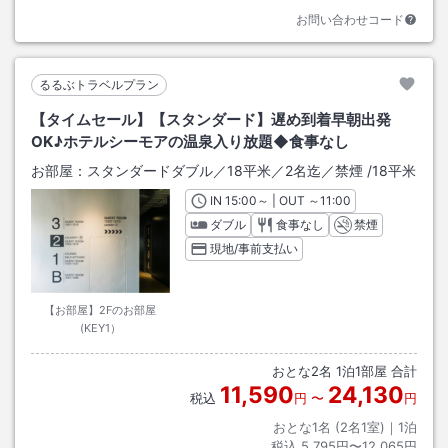
お問い合わせコード
るるぶトラベルプラン
【タイムセール】【スタンダード】遅め到着早朝出発
OK♪ホテルシーモアの温泉入り放題◆食事なし
お部屋：
スタンダードダブル／18平米／2名迄／禁煙
/
18平米
IN
チェックイン
15:00
～ | OUT
チェックアウト
～
11:00
ダブル
食事なし
禁煙
現地/事前支払い
【お部屋】2Fのお部屋
(KEY1）
おとな
2
名
1
泊
1
部屋 合計
11,590
24,130
税込
円
〜
円
おとな1名 (
2
名1室)｜
1
泊
税込
5,795円〜12,065円