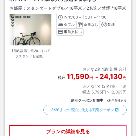
お部屋：
スタンダードダブル／18平米／2名迄／禁煙
/
18平米
IN
チェックイン
15:00
～ | OUT
チェックアウト
～
11:00
ダブル
食事なし
禁煙
事前支払い
【館内設備】館内にはバイ
クスタンドも完備。
おとな
2
名
1
泊
1
部屋 合計
11,590
24,130
税込
円
〜
円
おとな1名 (
2
名1室)｜
1
泊
税込
5,795円〜12,065円
割引クーポン配布中
※利用条件あり
8/20までの宿泊に使える割引クーポン
プランの詳細を見る