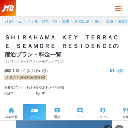
JTBホーム
ホテル・旅館・宿
近畿
和歌山県
白浜・田辺
白浜(
ＳＨＩＲＡＨＡＭＡ ＫＥＹ ＴＥＲＲＡＣ
Ｅ ＳＥＡＭＯＲＥ ＲＥＳＩＤＥＮＣＥの
宿泊プラン・料金一覧
（
シラハマキーテラスシーモアレジデンス
）
和歌山県
白浜(和歌山県)
地図
ふるさと納税対象施設
お客様アンケート評価
るるぶトラベル評価
集計中
集計中
基本情報
プラン
写真
口コミ
アクセス
食