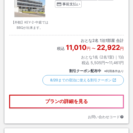
事前支払い
【外観】KEY-2-中庭では
BBQが出来ます。
おとな
2
名
1
泊
1
部屋 合計
11,010
22,922
税込
円
〜
円
おとな1名 (
2
名1室)｜
1
泊
税込
5,505円〜11,461円
割引クーポン配布中
※利用条件あり
8/20までの宿泊に使える割引クーポン
プランの詳細を見る
お問い合わせコード