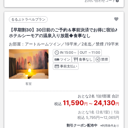
お問い合わせコード
るるぶトラベルプラン
【早期割30】30日前のご予約＆事前決済でお得に宿泊♪
ホテルシーモアの温泉入り放題◆食事なし
お部屋：
アートルームツイン／19平米／2名迄／禁煙
/
19平米
IN
チェックイン
15:00
～ | OUT
チェックアウト
～
11:00
ツイン
食事なし
禁煙
事前支払い
客室
おとな
2
名
1
泊
1
部屋 合計
11,590
24,130
税込
円
〜
円
おとな1名 (
2
名1室)｜
1
泊
税込
5,795円〜12,065円
割引クーポン配布中
※利用条件あり