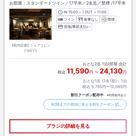
お部屋：
スタンダードツイン／17平米／2名迄／禁煙
/
17平米
IN
チェックイン
15:00
～ | OUT
チェックアウト
～
11:00
ツイン
食事なし
禁煙
現地/事前支払い
【館内設備】シェアリビン
グ(KEY1)
おとな
2
名
1
泊
1
部屋 合計
11,590
24,130
税込
円
〜
円
おとな1名 (
2
名1室)｜
1
泊
税込
5,795円〜12,065円
割引クーポン配布中
※利用条件あり
8/20までの宿泊に使える割引クーポン
プランの詳細を見る