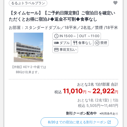
るるぶトラベルプラン
【タイムセール】【ご予約日限定割】ご宿泊日を確定い
ただくとお得に宿泊♪◆返金不可割◆食事なし
お部屋：
スタンダードダブル／18平米／2名迄／禁煙
/
18平米
IN
チェックイン
15:00
～ | OUT
チェックアウト
～
11:00
ダブル
食事なし
禁煙
事前支払い
【外観】KEY-2-中庭では
BBQが出来ます。
おとな
2
名
1
泊
1
部屋 合計
11,010
22,922
税込
円
〜
円
おとな1名 (
2
名1室)｜
1
泊
税込
5,505円〜11,461円
割引クーポン配布中
※利用条件あり
8/20までの宿泊に使える割引クーポン