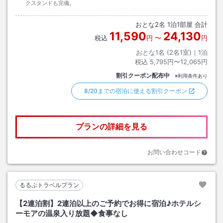
クスタンドも完備。
おとな
2
名
1
泊
1
部屋 合計
11,590
24,130
税込
円
〜
円
おとな1名 (
2
名1室)｜
1
泊
税込
5,795円〜12,065円
割引クーポン配布中
※利用条件あり
8/20までの宿泊に使える割引クーポン
プランの詳細を見る
お問い合わせコード
るるぶトラベルプラン
【2連泊割】2連泊以上のご予約でお得に宿泊♪ホテルシ
ーモアの温泉入り放題◆食事なし