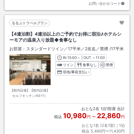
お問い合わせコード
るるぶトラベルプラン
【4連泊割】4連泊以上のご予約でお得に宿泊♪ホテルシ
ーモアの温泉入り放題◆食事なし
お部屋：
スタンダードツイン／17平米／2名迄／禁煙
/
17平米
IN
チェックイン
15:00
～ | OUT
チェックアウト
～
11:00
ツイン
食事なし
禁煙
現地/事前支払い
【館内設備】【館内設備】
セルフキッチン(KEY1）
おとな
2
名
1
泊
1
部屋 合計
10,980
22,860
税込
円
〜
円
おとな1名 (
2
名1室)｜
1
泊
税込
5,490円〜11,430円