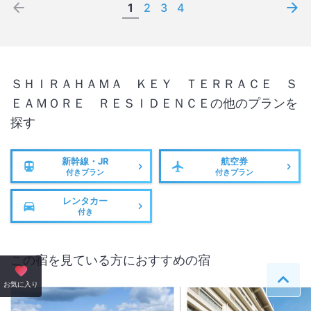
1
2
3
4
ＳＨＩＲＡＨＡＭＡ ＫＥＹ ＴＥＲＲＡＣＥ Ｓ
ＥＡＭＯＲＥ ＲＥＳＩＤＥＮＣＥ
の他のプランを
探す
新幹線・JR
航空券
付きプラン
付きプラン
レンタカー
付き
この宿を見ている方におすすめの宿
ペー
お気に入り