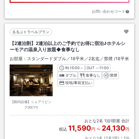
お問い合わせコード
るるぶトラベルプラン
【2連泊割】2連泊以上のご予約でお得に宿泊♪ホテルシ
ーモアの温泉入り放題◆食事なし
お部屋：
スタンダードダブル／18平米／2名迄／禁煙
/
18平米
IN
チェックイン
15:00
～ | OUT
チェックアウト
～
11:00
ダブル
食事なし
禁煙
現地/事前支払い
【館内設備】シェアリビン
グ(KEY1)
おとな
2
名
1
泊
1
部屋 合計
11,590
24,130
税込
円
〜
円
おとな1名 (
2
名1室)｜
1
泊