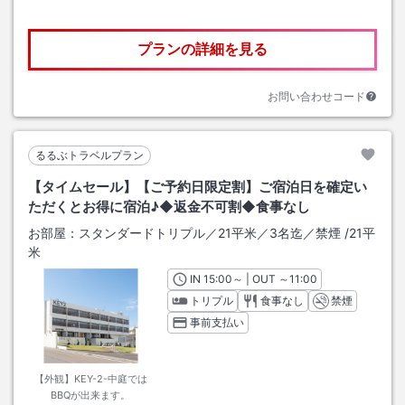
プランの詳細を見る
お問い合わせコード
るるぶトラベルプラン
【タイムセール】【ご予約日限定割】ご宿泊日を確定い
ただくとお得に宿泊♪◆返金不可割◆食事なし
お部屋：
スタンダードトリプル／21平米／3名迄／禁煙
/
21平
米
IN
チェックイン
15:00
～ | OUT
チェックアウト
～
11:00
トリプル
食事なし
禁煙
事前支払い
【外観】KEY-2-中庭では
BBQが出来ます。