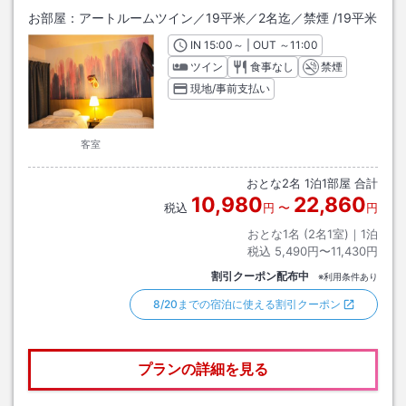
お部屋：
アートルームツイン／19平米／2名迄／禁煙
/
19平米
IN
チェックイン
15:00
～ | OUT
チェックアウト
～
11:00
ツイン
食事なし
禁煙
現地/事前支払い
客室
おとな
2
名
1
泊
1
部屋 合計
10,980
22,860
税込
円
〜
円
おとな1名 (
2
名1室)｜
1
泊
税込
5,490円〜11,430円
割引クーポン配布中
※利用条件あり
8/20までの宿泊に使える割引クーポン
プランの詳細を見る