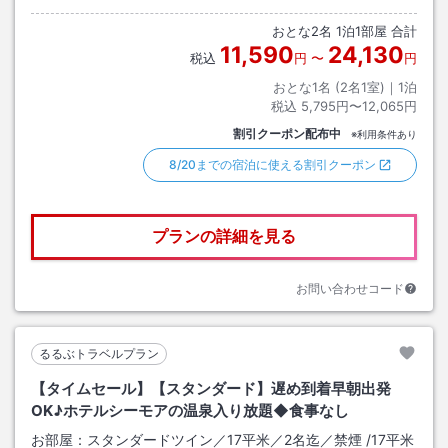
おとな
2
名
1
泊
1
部屋 合計
11,590
24,130
税込
円
〜
円
おとな1名 (
2
名1室)｜
1
泊
税込
5,795円〜12,065円
割引クーポン配布中
※利用条件あり
8/20までの宿泊に使える割引クーポン
プランの詳細を見る
お問い合わせコード
るるぶトラベルプラン
【タイムセール】【スタンダード】遅め到着早朝出発
OK♪ホテルシーモアの温泉入り放題◆食事なし
お部屋：
スタンダードツイン／17平米／2名迄／禁煙
/
17平米