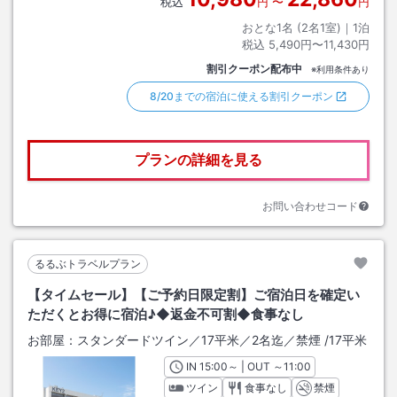
税込
円
〜
円
おとな1名 (
2
名1室)｜
1
泊
税込
5,490円〜11,430円
割引クーポン配布中
※利用条件あり
8/20までの宿泊に使える割引クーポン
プランの詳細を見る
お問い合わせコード
るるぶトラベルプラン
【タイムセール】【ご予約日限定割】ご宿泊日を確定い
ただくとお得に宿泊♪◆返金不可割◆食事なし
お部屋：
スタンダードツイン／17平米／2名迄／禁煙
/
17平米
IN
チェックイン
15:00
～ | OUT
チェックアウト
～
11:00
ツイン
食事なし
禁煙