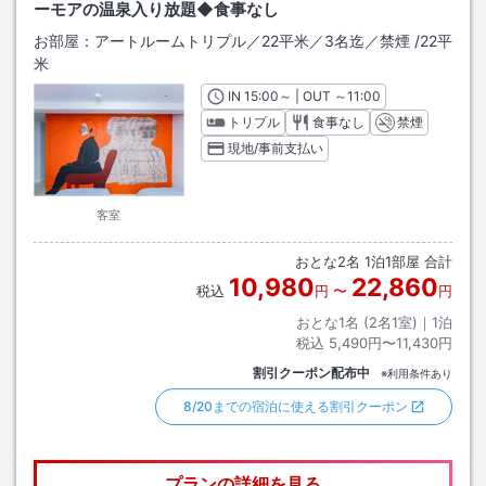
ーモアの温泉入り放題◆食事なし
お部屋：
アートルームトリプル／22平米／3名迄／禁煙
/
22平
米
IN
チェックイン
15:00
～ | OUT
チェックアウト
～
11:00
トリプル
食事なし
禁煙
現地/事前支払い
客室
おとな
2
名
1
泊
1
部屋 合計
10,980
22,860
税込
円
〜
円
おとな1名 (
2
名1室)｜
1
泊
税込
5,490円〜11,430円
割引クーポン配布中
※利用条件あり
8/20までの宿泊に使える割引クーポン
プランの詳細を見る