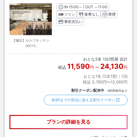
IN
チェックイン
15:00
～ | OUT
チェックアウト
～
11:00
ツイン
食事なし
禁煙
事前支払い
【施設】セルフキッチン
(KEY1)
おとな
2
名
1
泊
1
部屋 合計
11,590
24,130
税込
円
〜
円
おとな1名 (
2
名1室)｜
1
泊
税込
5,795円〜12,065円
割引クーポン配布中
※利用条件あり
8/20までの宿泊に使える割引クーポン
プランの詳細を見る