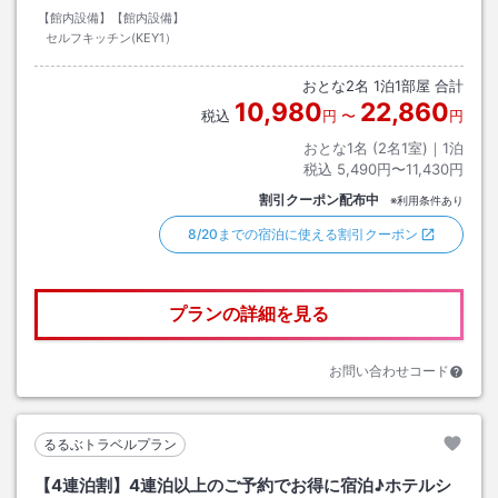
【館内設備】【館内設備】
セルフキッチン(KEY1）
おとな
2
名
1
泊
1
部屋 合計
10,980
22,860
税込
円
〜
円
おとな1名 (
2
名1室)｜
1
泊
税込
5,490円〜11,430円
割引クーポン配布中
※利用条件あり
8/20までの宿泊に使える割引クーポン
プランの詳細を見る
お問い合わせコード
るるぶトラベルプラン
【4連泊割】4連泊以上のご予約でお得に宿泊♪ホテルシ