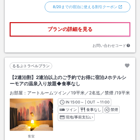
8/20までの宿泊に使える割引クーポン
プランの詳細を見る
お問い合わせコード
るるぶトラベルプラン
【2連泊割】2連泊以上のご予約でお得に宿泊♪ホテルシ
ーモアの温泉入り放題◆食事なし
お部屋：
アートルームツイン／19平米／2名迄／禁煙
/
19平米
IN
チェックイン
15:00
～ | OUT
チェックアウト
～
11:00
ツイン
食事なし
禁煙
現地/事前支払い
客室