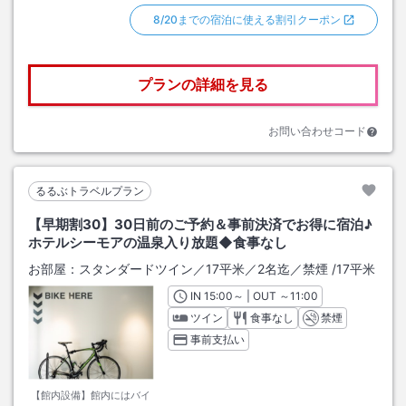
8/20までの宿泊に使える割引クーポン
プランの詳細を見る
お問い合わせコード
るるぶトラベルプラン
【早期割30】30日前のご予約＆事前決済でお得に宿泊♪
ホテルシーモアの温泉入り放題◆食事なし
お部屋：
スタンダードツイン／17平米／2名迄／禁煙
/
17平米
IN
チェックイン
15:00
～ | OUT
チェックアウト
～
11:00
ツイン
食事なし
禁煙
事前支払い
【館内設備】館内にはバイ