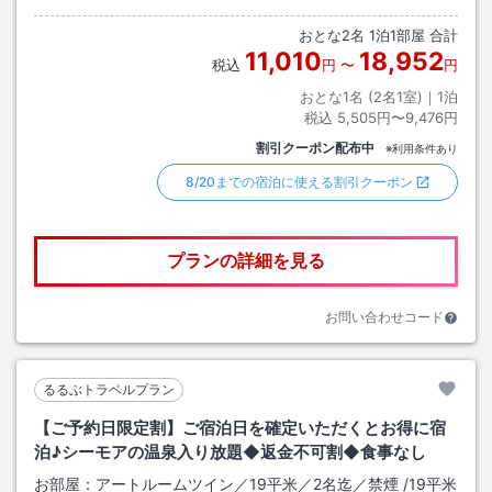
おとな
2
名
1
泊
1
部屋 合計
11,010
18,952
税込
円
〜
円
おとな1名 (
2
名1室)｜
1
泊
税込
5,505円〜9,476円
割引クーポン配布中
※利用条件あり
8/20までの宿泊に使える割引クーポン
プランの詳細を見る
お問い合わせコード
るるぶトラベルプラン
【ご予約日限定割】ご宿泊日を確定いただくとお得に宿
泊♪シーモアの温泉入り放題◆返金不可割◆食事なし
お部屋：
アートルームツイン／19平米／2名迄／禁煙
/
19平米