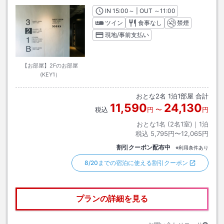
IN
チェックイン
15:00
～ | OUT
チェックアウト
～
11:00
ツイン
食事なし
禁煙
現地/事前支払い
【お部屋】2Fのお部屋
(KEY1）
おとな
2
名
1
泊
1
部屋 合計
11,590
24,130
税込
円
〜
円
おとな1名 (
2
名1室)｜
1
泊
税込
5,795円〜12,065円
割引クーポン配布中
※利用条件あり
8/20までの宿泊に使える割引クーポン
プランの詳細を見る