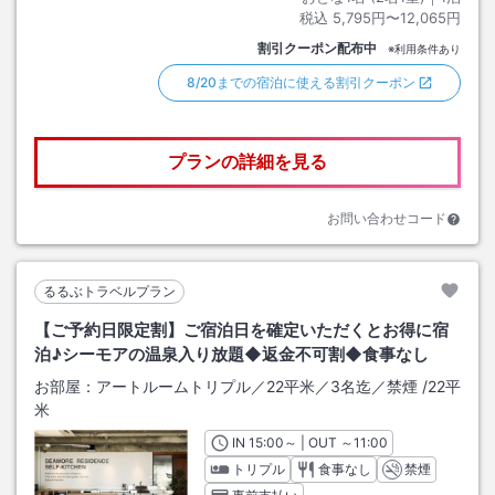
税込
5,795円〜12,065円
割引クーポン配布中
※利用条件あり
8/20までの宿泊に使える割引クーポン
プランの詳細を見る
お問い合わせコード
るるぶトラベルプラン
【ご予約日限定割】ご宿泊日を確定いただくとお得に宿
泊♪シーモアの温泉入り放題◆返金不可割◆食事なし
お部屋：
アートルームトリプル／22平米／3名迄／禁煙
/
22平
米
IN
チェックイン
15:00
～ | OUT
チェックアウト
～
11:00
トリプル
食事なし
禁煙