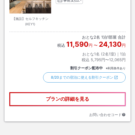
事前支払い
【施設】セルフキッチン
(KEY1)
おとな
2
名
1
泊
1
部屋 合計
11,590
24,130
税込
円
〜
円
おとな1名 (
2
名1室)｜
1
泊
税込
5,795円〜12,065円
割引クーポン配布中
※利用条件あり
8/20までの宿泊に使える割引クーポン
プランの詳細を見る
お問い合わせコード