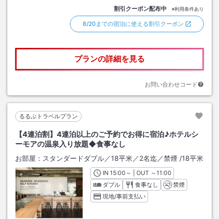
割引クーポン配布中
※利用条件あり
8/20までの宿泊に使える割引クーポン
プランの詳細を見る
お問い合わせコード
るるぶトラベルプラン
【4連泊割】4連泊以上のご予約でお得に宿泊♪ホテルシ
ーモアの温泉入り放題◆食事なし
お部屋：
スタンダードダブル／18平米／2名迄／禁煙
/
18平米
IN
チェックイン
15:00
～ | OUT
チェックアウト
～
11:00
ダブル
食事なし
禁煙
現地/事前支払い