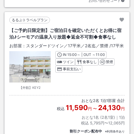
お問い合わせコード
るるぶトラベルプラン
【ご予約日限定割】ご宿泊日を確定いただくとお得に宿
泊♪シーモアの温泉入り放題◆返金不可割◆食事なし
お部屋：
スタンダードツイン／17平米／2名迄／禁煙
/
17平米
IN
チェックイン
15:00
～ | OUT
チェックアウト
～
11:00
ツイン
食事なし
禁煙
事前支払い
【外観】KEY2
おとな
2
名
1
泊
1
部屋 合計
11,590
24,130
税込
円
〜
円
おとな1名 (
2
名1室)｜
1
泊
税込
5,795円〜12,065円
割引クーポン配布中
※利用条件あり