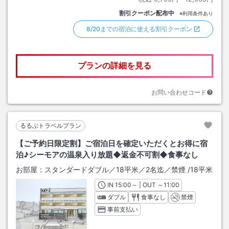
割引クーポン配布中
※利用条件あり
8/20までの宿泊に使える割引クーポン
プランの詳細を見る
お問い合わせコード
るるぶトラベルプラン
【ご予約日限定割】ご宿泊日を確定いただくとお得に宿
泊♪シーモアの温泉入り放題◆返金不可割◆食事なし
お部屋：
スタンダードダブル／18平米／2名迄／禁煙
/
18平米
IN
チェックイン
15:00
～ | OUT
チェックアウト
～
11:00
ダブル
食事なし
禁煙
事前支払い