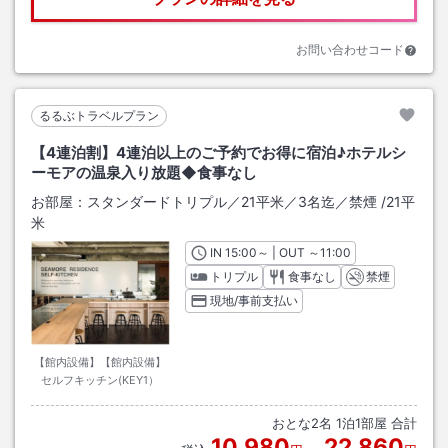
お問い合わせコード
るるぶトラベルプラン
【4連泊割】4連泊以上のご予約でお得に宿泊♪ホテルシ
ーモアの温泉入り放題◆食事なし
お部屋：
スタンダードトリプル／21平米／3名迄／禁煙
/
21平
米
IN
チェックイン
15:00
～ | OUT
チェックアウト
～
11:00
トリプル
食事なし
禁煙
現地/事前支払い
【館内設備】【館内設備】
セルフキッチン(KEY1）
おとな
2
名
1
泊
1
部屋 合計
10,980
22,860