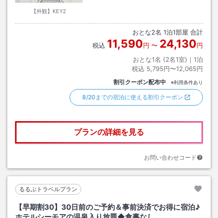
【外観】KEY2
おとな
2
名
1
泊
1
部屋 合計
11,590
24,130
税込
円
〜
円
おとな1名 (
2
名1室)｜
1
泊
税込
5,795円〜12,065円
割引クーポン配布中
※利用条件あり
8/20までの宿泊に使える割引クーポン
プランの詳細を見る
お問い合わせコード
るるぶトラベルプラン
【早期割30】30日前のご予約＆事前決済でお得に宿泊♪
ホテルシーモアの温泉入り放題◆食事なし