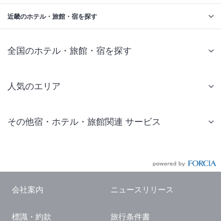
近畿のホテル・旅館・宿を探す
全国のホテル・旅館・宿を探す
人気のエリア
札幌 ホテル
その他宿・ホテル・旅館関連 サービス
仙台 ホテル
国内旅行・国内ツアー
東京ディズニーリゾート(R)周辺 ホテル
JR・新幹線付きツアー
東京 ホテル
航空券付きツアー
東京ドーム ホテル
会社案内
ニュースリリース
現地観光・レジャーチケット
新宿 ホテル
標識・約款
旅行条件書
国内観光ガイド