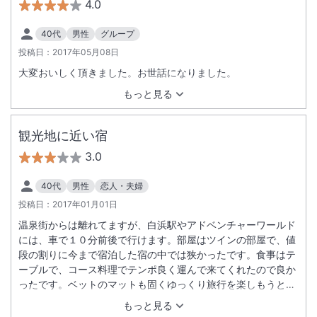
4.0
40代
男性
グループ
投稿日：
2017年05月08日
大変おいしく頂きました。お世話になりました。
もっと見る
観光地に近い宿
3.0
40代
男性
恋人・夫婦
投稿日：
2017年01月01日
温泉街からは離れてますが、白浜駅やアドベンチャーワールド
には、車で１０分前後で行けます。部屋はツインの部屋で、値
段の割りに今まで宿泊した宿の中では狭かったです。食事はテ
ーブルで、コース料理でテンポ良く運んで来てくれたので良か
ったです。ベットのマットも固くゆっくり旅行を楽しもうと思
う人にはお薦めしません。
もっと見る