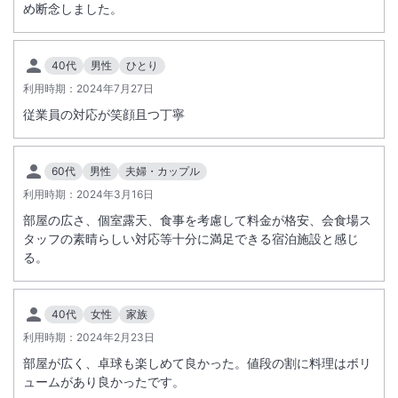
でご堪能ください。
め断念しました。
総客室数
26
室
IN
チェックイン
15:00
/ OUT
チェックアウト
10:00
40代
男性
ひとり
利用時期：
2024年7月27日
大浴場あり
露天風呂あり
従業員の対応が笑顔且つ丁寧
温泉
駐車場あり
60代
男性
夫婦・カップル
利用時期：
2024年3月16日
部屋の広さ、個室露天、食事を考慮して料金が格安、会食場ス
タッフの素晴らしい対応等十分に満足できる宿泊施設と感じ
る。
40代
女性
家族
利用時期：
2024年2月23日
部屋が広く、卓球も楽しめて良かった。値段の割に料理はボリ
ュームがあり良かったです。