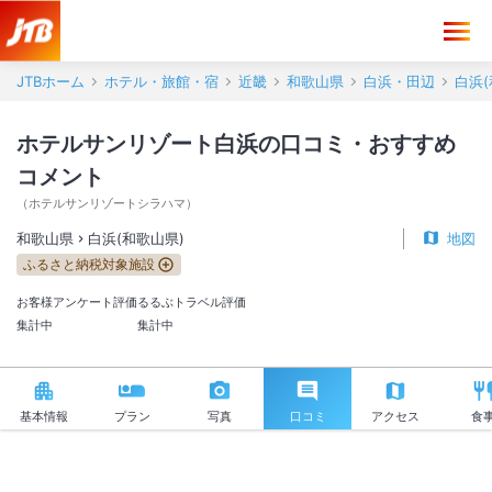
ホテルサンリゾート白浜 口コミ・おすすめコメント＜白浜(和歌山県)＞
JTBホーム
ホテル・旅館・宿
近畿
和歌山県
白浜・田辺
白浜(
ホテルサンリゾート白浜の口コミ・おすすめ
コメント
（
ホテルサンリゾートシラハマ
）
和歌山県
白浜(和歌山県)
地図
ふるさと納税対象施設
お客様アンケート評価
るるぶトラベル評価
集計中
集計中
基本情報
プラン
写真
口コミ
アクセス
食