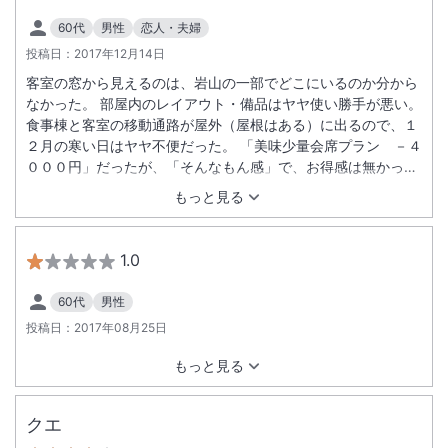
60代
男性
恋人・夫婦
投稿日：
2017年12月14日
客室の窓から見えるのは、岩山の一部でどこにいるのか分から
なかった。 部屋内のレイアウト・備品はヤヤ使い勝手が悪い。
食事棟と客室の移動通路が屋外（屋根はある）に出るので、１
２月の寒い日はヤヤ不便だった。 「美味少量会席プラン －４
０００円」だったが、「そんなもん感」で、お得感は無かっ
た。 「白浜」ブランドというのが私たちにとっては割高感につ
もっと見る
ながったようだ。 食事は美味しかった。 チェックアウト時、
エントランスでのコーヒー無料がホッと出来るポイントでし
た。
1.0
60代
男性
投稿日：
2017年08月25日
もっと見る
クエ