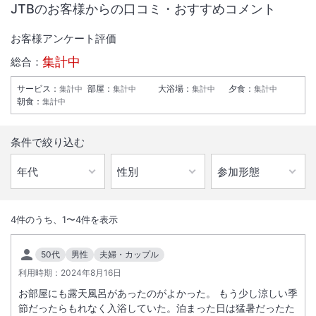
JTBのお客様からの口コミ・おすすめコメント
お客様アンケート評価
集計中
総合：
サービス
：
部屋
：
大浴場
：
夕食
：
集計中
集計中
集計中
集計中
朝食
：
集計中
条件で絞り込む
1
/
10
外観
4
件のうち、
1
〜
4
件を表示
【全室露天つぼ湯＆地産料理自慢の隠れ家的リゾート】白浜駅から車で
50代
男性
夫婦・カップル
約5分、南紀白浜空港からも約10分。静けさに包まれた高台に佇む温泉
利用時期：
2024年8月16日
リゾートです。客室はすべて露天つぼ湯付き。館内大浴場には太平洋を
お部屋にも露天風呂があったのがよかった。 もう少し涼しい季
望む展望露天風呂あり。夕食は、海山の幸や和牛しゃぶしゃぶを和会席
節だったらもれなく入浴していた。泊まった日は猛暑だったた