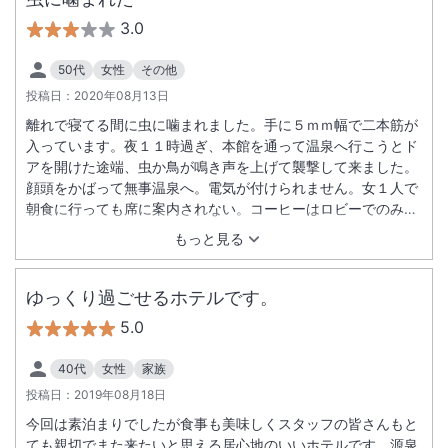
3.0
50代
女性
その他
投稿日：
2020年08月13日
離れで寝てる間に虫に噛まれました。手に５ｍｍ幅で二本筋が
入っています。夜１１時過ぎ、本館を通って温泉へ行こうとド
アを開けた途端、虫か鳥が鳴き声を上げて襲撃して来ました。
顔頭をかばって無事温泉へ。電気が付けられません。女１人で
朝食に行っても席に案内されない。コーヒーはロビーでのみだ
が、案内がなかった。 ｇｏ ｔｏ ｔｒａｖｅｌを利用しても
もっと見る
１５０００円位なので、虫を何とかして欲しい。キッチンにコ
ンロとポットしかない。女風呂は夕陽が見られないのは仕様が
ないのか。しかし何より清潔。外から見えていそうだが温泉が
ゆっくり過ごせるホテルです。
いい湯。
5.0
40代
女性
家族
投稿日：
2019年08月18日
今回は素泊まりでしたが食事も美味しくスタッフの皆さんもと
ても親切でまた来たいと思える居心地のいいホテルです。源泉