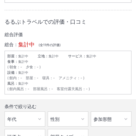
るるぶトラベルでの評価・口コミ
総合評価
集計中
総合：
(全
11
件の評価)
部屋：
立地：
サービス：
集計中
集計中
集計中
食事：
集計中
朝食
：
-
夕食
：
-
設備：
集計中
館内
：
-
部屋
：
-
寝具
：
-
アメニティ
：
-
風呂：
集計中
館内風呂
：
-
部屋風呂
：
-
客室付露天風呂
：
-
条件で絞り込む