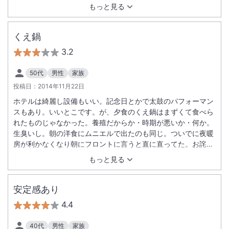
もっと見る
くえ鍋
3.2
50代
男性
家族
投稿日：
2014年11月22日
ホテルは綺麗し設備もいい。記念日とかで太鼓のパフォーマン
スもあり。いいとこです。が、夕食のくえ鍋はまずくて食べら
れたものじゃなかった。養殖だからか・時期が悪いか・何か。
生臭いし。朝の洋食にムニエルで出たのも同じ。ついでに夜暖
房が利かなくなり朝にフロントに言うと直に直ってた。お詫び
の言葉はなし。中国人観光客にはいいホテルと。
もっと見る
安定感あり
4.4
40代
男性
家族