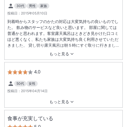
30代
男性
家族
投稿日：
2015年05月10日
到着時からスタッフのかたの対応は大変気持ちの良いものでし
た。 飲み物のサービスなど良いと思います。 部屋に関しては
普通かと思われます。客室露天風呂はときどき見かけた口コミ
ほど悪くなく、私たち家族は大変気持ち良く利用させていただ
きました。 貸し切り露天風呂は朝５時にすぐ取りに行きました
がすでに二カ所は使用中…皆さん同じ考えのようでした。 一つ
もっと見る
残念なのは夕食に時間がかかりすぎることですかね。もう少し
スピーディに出していただければ良かったかと…。
4.0
50代
女性
投稿日：
2015年04月14日
もっと見る
食事が充実している
5.0