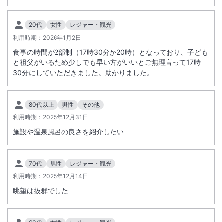
お持ちのお客様への食事提供方法を変更することとなりました。過去に
ご宿泊いただきましたお客様を含む、食物アレルギーをお持ちの全ての
20代
女性
レジャー・観光
お客様へのご案内となりますので必ずお読みください。詳細は宿公式ホ
ームページ記載の食物アレルギー対応ポリシーをご確認ください。※バ
利用時期：
2026年1月2日
イキングの場合は「低アレルゲンメニュー」のご提供ではなく、特定原
食事の時間が2部制（17時30分か20時）となっており、子ども
材料8品目の表示をしております
と祖父がいるため少しでも早い方がいいとご無理言って17時
30分にしていただきました。助かりました。
80代以上
男性
その他
利用時期：
2025年12月31日
施設や温泉風呂の良さを紹介したい
70代
男性
レジャー・観光
利用時期：
2025年12月14日
眺望は抜群でした