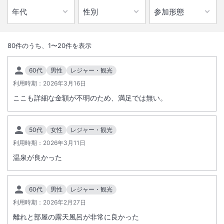
1
/
10
外観
80
件のうち、
1
〜
20
件を表示
浜千鳥に誘われて静かで雄大な旅に出てみませんか。必ず、新しい「癒
60代
男性
レジャー・観光
し」の場と時間に出会い、五感で味わっていただけるものと確信してお
利用時期：
2026年3月16日
ります。
ここも詳細な金額が不明のため、満足では無い。
総客室数
109
室
IN
チェックイン
15:00
/ OUT
チェックアウト
11:00
50代
女性
レジャー・観光
利用時期：
大浴場あり
2026年3月11日
露天風呂あり
温泉が良かった
温泉
駐車場あり
60代
男性
レジャー・観光
施設からのお知らせ
利用時期：
2026年2月27日
■低アレルゲン食の提供実施のお知らせ■
2025年7月1日（火）宿泊分より、特定原材料等29品目のアレルギーを
離れと部屋の露天風呂が非常に良かった