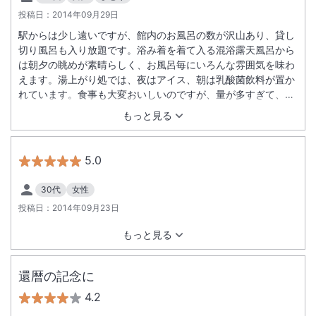
投稿日：
2014年09月29日
駅からは少し遠いですが、館内のお風呂の数が沢山あり、貸し
切り風呂も入り放題です。浴み着を着て入る混浴露天風呂から
は朝夕の眺めが素晴らしく、お風呂毎にいろんな雰囲気を味わ
えます。湯上がり処では、夜はアイス、朝は乳酸菌飲料が置か
れています。食事も大変おいしいのですが、量が多すぎて、お
腹がはち切れそうになるのが少し困りものです。食事の質はそ
もっと見る
のまま、量を減らしたプランがあれば、もっと頻繁に利用した
いです。
5.0
30代
女性
投稿日：
2014年09月23日
もっと見る
還暦の記念に
4.2