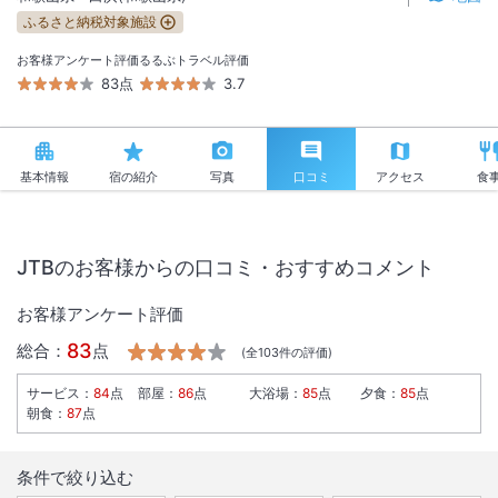
ふるさと納税対象施設
お客様アンケート評価
るるぶトラベル評価
83点
3.7
基本情報
宿の紹介
写真
口コミ
アクセス
食
JTBのお客様からの口コミ・おすすめコメント
お客様アンケート評価
83
総合：
点
(全
103
件の評価)
サービス
：
84
点
部屋
：
86
点
大浴場
：
85
点
夕食
：
85
点
朝食
：
87
点
条件で絞り込む