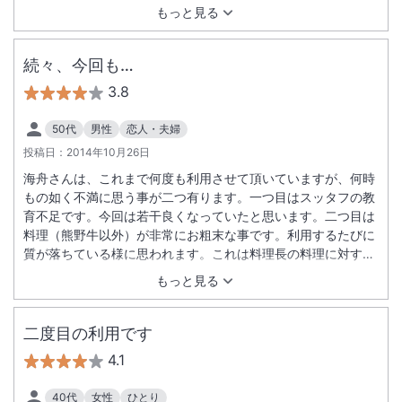
もっと見る
続々、今回も…
3.8
50代
男性
恋人・夫婦
投稿日：
2014年10月26日
海舟さんは、これまで何度も利用させて頂いていますが、何時
もの如く不満に思う事が二つ有ります。一つ目はスッタフの教
育不足です。今回は若干良くなっていたと思います。二つ目は
料理（熊野牛以外）が非常にお粗末な事です。利用するたびに
質が落ちている様に思われます。これは料理長の料理に対する
姿勢ですかね…。 最後に、朝から生物が多い朝食は考えて頂
もっと見る
きたいと思います。
二度目の利用です
4.1
40代
女性
ひとり