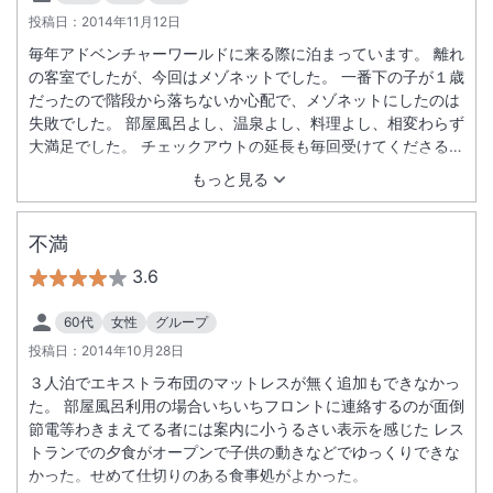
投稿日：
2014年11月12日
毎年アドベンチャーワールドに来る際に泊まっています。 離れ
の客室でしたが、今回はメゾネットでした。 一番下の子が１歳
だったので階段から落ちないか心配で、メゾネットにしたのは
失敗でした。 部屋風呂よし、温泉よし、料理よし、相変わらず
大満足でした。 チェックアウトの延長も毎回受けてくださるの
で最終便の飛行機で帰るのに助かります。ここ以外は泊まれま
もっと見る
せんね．．．しかし、お値段はやはりかかりますね．．．。
不満
3.6
60代
女性
グループ
投稿日：
2014年10月28日
３人泊でエキストラ布団のマットレスが無く追加もできなかっ
た。 部屋風呂利用の場合いちいちフロントに連絡するのが面倒
節電等わきまえてる者には案内に小うるさい表示を感じた レス
トランでの夕食がオープンで子供の動きなどでゆっくりできな
かった。せめて仕切りのある食事処がよかった。