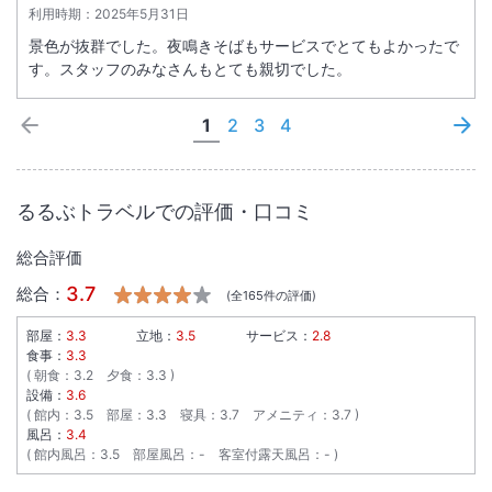
利用時期：
2025年5月31日
景色が抜群でした。夜鳴きそばもサービスでとてもよかったで
す。スタッフのみなさんもとても親切でした。
1
2
3
4
るるぶトラベルでの評価・口コミ
総合評価
3.7
総合：
(全
165
件の評価)
部屋：
3.3
立地：
3.5
サービス：
2.8
食事：
3.3
朝食
：
3.2
夕食
：
3.3
設備：
3.6
館内
：
3.5
部屋
：
3.3
寝具
：
3.7
アメニティ
：
3.7
風呂：
3.4
館内風呂
：
3.5
部屋風呂
：
-
客室付露天風呂
：
-