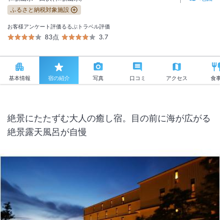
ふるさと納税対象施設
お客様アンケート評価
るるぶトラベル評価
83点
3.7
基本情報
宿の紹介
写真
口コミ
アクセス
食
絶景にたたずむ大人の癒し宿。目の前に海が広がる
絶景露天風呂が自慢