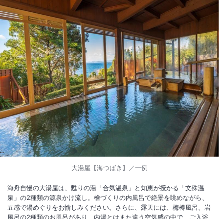
大湯屋【海つばき】／一例
海舟自慢の大湯屋は、甦りの湯「合気温泉」と知恵が授かる「文殊温
泉」の2種類の源泉かけ流し。檜づくりの内風呂で絶景を眺めながら、
五感で湯めぐりをお愉しみください。さらに、露天には、梅樽風呂、岩
風呂の2種類のお風呂があり、内湯とはまた違う空気感の中で、ご入浴