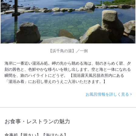
【浜千鳥の湯】／一例
海岸に一番近い湯浴み処。岬の先から眺める海は、朝のきらめく碧、夕
刻の茜色と、色鮮やかな移ろいを映し出します。空と海と一体になれる
瞬間を、旅のハイライトにどうぞ。 【混浴露天風呂脱衣所内にある
「湯浴み着」にお召し替えのうえご入浴いただきます。】
お風呂情報を詳しく見る
お食事・レストランの魅力
食事処【潮さい】【海ほたる】