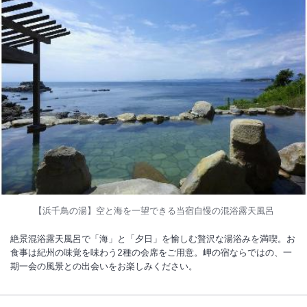
お持ちのお客様への食事提供方法を変更することとなりました。過去に
ご宿泊いただきましたお客様を含む、食物アレルギーをお持ちの全ての
お客様へのご案内となりますので必ずお読みください。詳細は宿公式ホ
ームページ記載の食物アレルギー対応ポリシーをご確認ください。※バ
イキングの場合は「低アレルゲンメニュー」のご提供ではなく、特定原
材料8品目の表示をしております
【浜千鳥の湯】空と海を一望できる当宿自慢の混浴露天風呂
絶景混浴露天風呂で「海」と「夕日」を愉しむ贅沢な湯浴みを満喫。お
食事は紀州の味覚を味わう2種の会席をご用意。岬の宿ならではの、一
期一会の風景との出会いをお楽しみください。