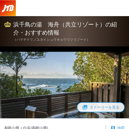
浜千鳥の湯 海舟（共立リゾート）の紹介・おすすめ情報【JTB】＜白浜
浜千鳥の湯 海舟（共立リゾート）の紹
介・おすすめ情報
（
ハマチドリノユカイシュウキョウリツリゾート
）
ストーリーを見る
和歌山県
白浜(和歌山県)
地図