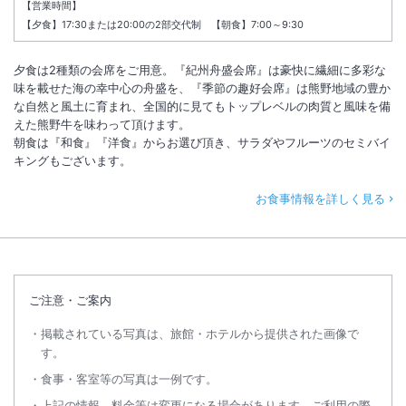
【営業時間】
【夕食】17:30または20:00の2部交代制 【朝食】7:00～9:30
夕食は2種類の会席をご用意。『紀州舟盛会席』は豪快に繊細に多彩な
味を載せた海の幸中心の舟盛を、『季節の趣好会席』は熊野地域の豊か
な自然と風土に育まれ、全国的に見てもトップレベルの肉質と風味を備
えた熊野牛を味わって頂けます。
朝食は『和食』『洋食』からお選び頂き、サラダやフルーツのセミバイ
キングもございます。
お食事情報を詳しく見る
ご注意・ご案内
掲載されている写真は、旅館・ホテルから提供された画像で
す。
食事・客室等の写真は一例です。
上記の情報、料金等は変更になる場合があります。ご利用の際