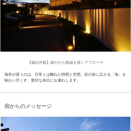
1
/
10
外観
浜千鳥に誘われて静かで雄大な旅に出てみませんか。必ず、新しい「癒
し」の場と時間に出会い、五感で味わっていただけるものと確信してお
ります。
【施設外観】緩やかな曲線を描くアプローチ
総客室数
109
室
IN
チェックイン
15:00
/ OUT
チェックアウト
11:00
海舟が誘うのは、日常とは離れた時間と空間。目の前に広がる「海」を
味わい尽くす、贅沢な休日にお連れします。
大浴場あり
露天風呂あり
温泉
駐車場あり
宿からのメッセージ
施設からのお知らせ
■低アレルゲン食の提供実施のお知らせ■
2025年7月1日（火）宿泊分より、特定原材料等29品目のアレルギーを