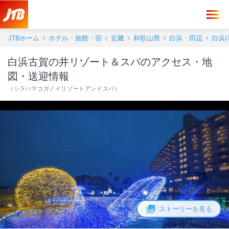
白浜古賀の井リゾート＆スパ アクセス・地図・送迎情報【JTB】＜白浜
JTBホーム
ホテル・旅館・宿
近畿
和歌山県
白浜・田辺
白浜(
白浜古賀の井リゾート＆スパのアクセス・地
図・送迎情報
（
シラハマコガノイリゾートアンドスパ
）
ストーリーを見る