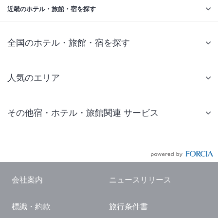
近畿のホテル・旅館・宿を探す
全国のホテル・旅館・宿を探す
人気のエリア
札幌 ホテル
その他宿・ホテル・旅館関連 サービス
仙台 ホテル
国内旅行・国内ツアー
東京ディズニーリゾート(R)周辺 ホテル
JR・新幹線付きツアー
東京 ホテル
航空券付きツアー
東京ドーム ホテル
会社案内
ニュースリリース
現地観光・レジャーチケット
新宿 ホテル
標識・約款
旅行条件書
国内観光ガイド
横浜 ホテル