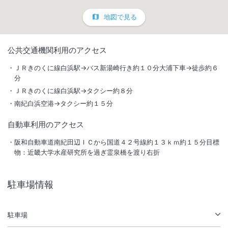
地図で見る
1
/
10
公共交通機関利用のアクセス
外観
ＪＲきのくに線白浜駅→バス新湯崎行き約１０分大浦下車→徒歩約６
分
全室オーシャンビューの丘の上に建つホテル。ビュッフェレストランで
ＪＲきのくに線白浜駅→タクシー約８分
の料理人が目の前で調理するライブパフォーマンスをお楽しみ下さい。
南紀白浜空港→タクシー約１５分
自動車利用のアクセス
総客室数
172
室
IN
チェックイン
15:00
/ OUT
チェックアウト
11:00
阪和自動車道南紀田辺ＩＣから国道４２号線約１３ｋｍ約１５分目標
大浴場あり
露天風呂あり
物：近畿大学水産研究所を過ぎ霊泉橋を渡り右折
温泉
駐車場あり
駐車場情報
施設からのお知らせ
下記日程につきまして、休館とさせていただきます。
駐車場
〈休館日時〉2026年2月4日（水）～2026年2月5日（木）