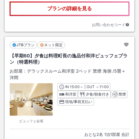
プランの詳細を見る
お問い合わせコード
JTBプラン
ネット限定
【早期60】夕食は料理町長の逸品付和洋ビュッフェプラ
ン（特選料理）
お部屋：
デラックスルーム和洋室 2ベッド 禁煙 海側
/
5畳＋
洋間
IN
チェックイン
15:00
～ | OUT
チェックアウト
～
11:00
和洋室
夕食/朝食付き
禁煙
現地/事前支払い
ビュッフェ会場
おとな
2
名
1
泊
1
部屋 合計