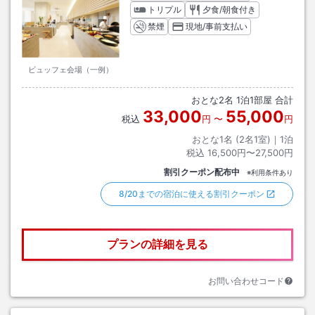
トリプル
夕食/朝食付き
禁煙
現地/事前支払い
ビュッフェ会場（一例）
おとな
2
名
1
泊
1
部屋 合計
33,000
55,000
税込
円
〜
円
おとな1名 (
2
名1室)｜
1
泊
税込
16,500円〜27,500円
割引クーポン配布中
※利用条件あり
8/20までの宿泊に使える割引クーポン
プランの詳細を見る
お問い合わせコード