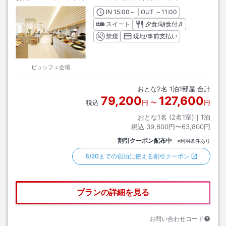
IN
チェックイン
15:00
～ | OUT
チェックアウト
～
11:00
スイート
夕食/朝食付き
禁煙
現地/事前支払い
ビュッフェ会場
おとな
2
名
1
泊
1
部屋 合計
79,200
127,600
税込
円
〜
円
おとな1名 (
2
名1室)｜
1
泊
税込
39,600円〜63,800円
割引クーポン配布中
※利用条件あり
8/20までの宿泊に使える割引クーポン
プランの詳細を見る
お問い合わせコード