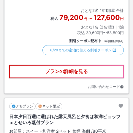
おとな
2
名
1
泊
1
部屋 合計
79,200
127,600
税込
円
〜
円
おとな1名 (
2
名1室)｜
1
泊
税込
39,600円〜63,800円
割引クーポン配布中
※利用条件あり
8/20までの宿泊に使える割引クーポン
プランの詳細を見る
お問い合わせコード
JTBプラン
ネット限定
日本夕日百選に選ばれた露天風呂と夕食は和洋ビュッフ
ェとせいろ蒸付プラン
お部屋：
スイート和洋室 2ベッド 禁煙 海側
/
80平米