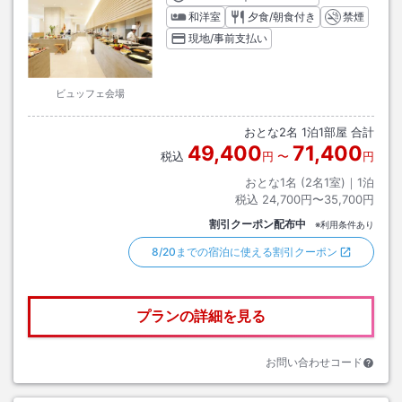
和洋室
夕食/朝食付き
禁煙
現地/事前支払い
ビュッフェ会場
おとな
2
名
1
泊
1
部屋 合計
49,400
71,400
税込
円
〜
円
おとな1名 (
2
名1室)｜
1
泊
税込
24,700円〜35,700円
割引クーポン配布中
※利用条件あり
8/20までの宿泊に使える割引クーポン
プランの詳細を見る
お問い合わせコード