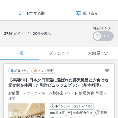
おすすめ順
絞り込み
料金カレンダー
379
件のうち、
1～20
件を表示
一覧
プランごと
お部屋ごと
JTBプラン
ネット限定
【早期60】日本夕日百選に選ばれた露天風呂と夕食は地
元食材を使用した和洋ビュッフェプラン（基本料理）
お部屋：
デラックスルーム和洋室 2ベッド 禁煙 海側
/
5畳＋
洋間
IN
チェックイン
15:00
～ | OUT
チェックアウト
～
11:00
和洋室
夕食/朝食付き
禁煙