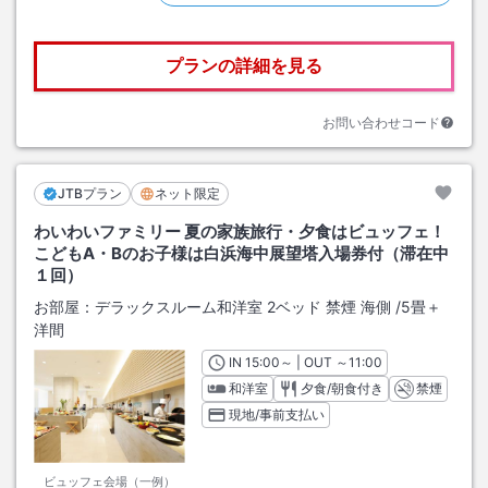
プランの詳細を見る
お問い合わせコード
JTBプラン
ネット限定
わいわいファミリー 夏の家族旅行・夕食はビュッフェ！
こどもA・Bのお子様は白浜海中展望塔入場券付（滞在中
１回）
お部屋：
デラックスルーム和洋室 2ベッド 禁煙 海側
/
5畳＋
洋間
IN
チェックイン
15:00
～ | OUT
チェックアウト
～
11:00
和洋室
夕食/朝食付き
禁煙
現地/事前支払い
ビュッフェ会場（一例）