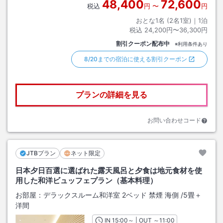
48,400
72,600
税込
円
〜
円
おとな1名 (
2
名1室)｜
1
泊
税込
24,200円〜36,300円
割引クーポン配布中
※利用条件あり
8/20までの宿泊に使える割引クーポン
プランの詳細を見る
お問い合わせコード
JTBプラン
ネット限定
日本夕日百選に選ばれた露天風呂と夕食は地元食材を使
用した和洋ビュッフェプラン（基本料理）
お部屋：
デラックスルーム和洋室 2ベッド 禁煙 海側
/
5畳＋
洋間
IN
チェックイン
15:00
～ | OUT
チェックアウト
～
11:00