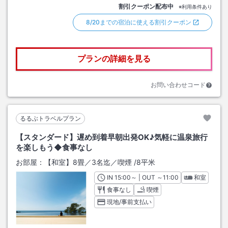
割引クーポン配布中
※利用条件あり
8/20までの宿泊に使える割引クーポン
プランの詳細を見る
お問い合わせコード
るるぶトラベルプラン
【スタンダード】遅め到着早朝出発OK♪気軽に温泉旅行
を楽しもう◆食事なし
お部屋：
【和室】8畳／3名迄／喫煙
/
8平米
IN
チェックイン
15:00
～ | OUT
チェックアウト
～
11:00
和室
食事なし
喫煙
現地/事前支払い