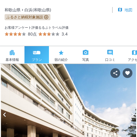
和歌山県
白浜(和歌山県)
地図
ふるさと納税対象施設
お客様アンケート評価
るるぶトラベル評価
80点
3.4
基本情報
プラン
宿の紹介
写真
口コミ
アク