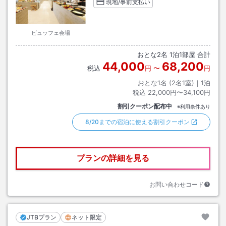
現地/事前支払い
ビュッフェ会場
おとな
2
名
1
泊
1
部屋 合計
44,000
68,200
税込
円
〜
円
おとな1名 (
2
名1室)｜
1
泊
税込
22,000円〜34,100円
割引クーポン配布中
※利用条件あり
8/20までの宿泊に使える割引クーポン
プランの詳細を見る
お問い合わせコード
JTBプラン
ネット限定