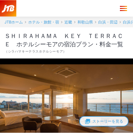
JTBホーム
ホテル・旅館・宿
近畿
和歌山県
白浜・田辺
白浜(
ＳＨＩＲＡＨＡＭＡ ＫＥＹ ＴＥＲＲＡＣ
Ｅ ホテルシーモアの宿泊プラン・料金一覧
（
シラハマキーテラスホテルシーモア
）
ストーリーを見る