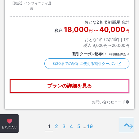
【施設】インフィニティ足
湯
おとな
2
名
1
泊
1
部屋 合計
18,000
40,000
税込
円
〜
円
おとな1名 (
2
名1室)｜
1
泊
税込
9,000円〜20,000円
割引クーポン配布中
※利用条件あり
8/20までの宿泊に使える割引クーポン
プランの詳細を見る
お問い合わせコード
1
2
3
4
5
...
19
ペー
お気に入り