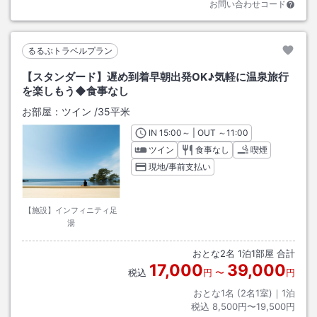
お問い合わせコード
るるぶトラベルプラン
【スタンダード】遅め到着早朝出発OK♪気軽に温泉旅行
を楽しもう◆食事なし
お部屋：
ツイン
/
35平米
IN
チェックイン
15:00
～ | OUT
チェックアウト
～
11:00
ツイン
食事なし
喫煙
現地/事前支払い
【施設】インフィニティ足
湯
おとな
2
名
1
泊
1
部屋 合計
17,000
39,000
税込
円
〜
円
おとな1名 (
2
名1室)｜
1
泊
税込
8,500円〜19,500円