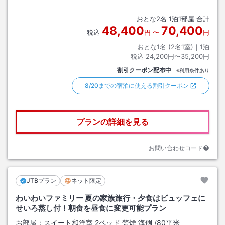
おとな
2
名
1
泊
1
部屋 合計
48,400
70,400
税込
円
〜
円
おとな1名 (
2
名1室)｜
1
泊
税込
24,200円〜35,200円
割引クーポン配布中
※利用条件あり
8/20までの宿泊に使える割引クーポン
プランの詳細を見る
お問い合わせコード
JTBプラン
ネット限定
わいわいファミリー 夏の家族旅行・夕食はビュッフェに
せいろ蒸し付！朝食を昼食に変更可能プラン
お部屋：
スイート和洋室 2ベッド 禁煙 海側
/
80平米