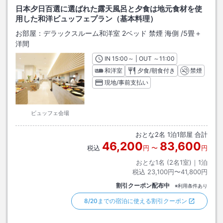
日本夕日百選に選ばれた露天風呂と夕食は地元食材を使
用した和洋ビュッフェプラン（基本料理）
お部屋：
デラックスルーム和洋室 2ベッド 禁煙 海側
/
5畳＋
洋間
IN
チェックイン
15:00
～ | OUT
チェックアウト
～
11:00
和洋室
夕食/朝食付き
禁煙
現地/事前支払い
ビュッフェ会場
おとな
2
名
1
泊
1
部屋 合計
46,200
83,600
税込
円
〜
円
おとな1名 (
2
名1室)｜
1
泊
税込
23,100円〜41,800円
割引クーポン配布中
※利用条件あり
8/20までの宿泊に使える割引クーポン