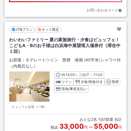
お問い合わせコード
JTBプラン
ネット限定
わいわいファミリー 夏の家族旅行・夕食はビュッフェ！
こどもA・Bのお子様は白浜海中展望塔入場券付（滞在中
１回）
お部屋：
モデレートツイン 禁煙 海側
/
40平米
/シャワー付
（内風呂なし）
IN
チェックイン
15:00
～ | OUT
チェックアウト
～
11:00
ツイン
夕食/朝食付き
禁煙
現地/事前支払い
ビュッフェ会場（一例）
おとな
2
名
1
泊
1
部屋 合計
33,000
55,000
税込
円
〜
円