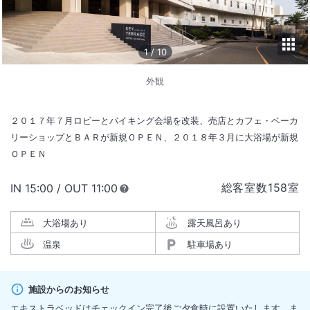
1
/
10
外観
２０１７年７月ロビーとバイキング会場を改装、売店とカフェ・ベーカ
リーショップとＢＡＲが新規ＯＰＥＮ、２０１８年３月に大浴場が新規
ＯＰＥＮ
総客室数
158
室
IN
チェックイン
15:00
/ OUT
チェックアウト
11:00
大浴場あり
露天風呂あり
温泉
駐車場あり
施設からのお知らせ
エキストラベッドはチェックイン完了後ご夕食時に設置いたします。ま