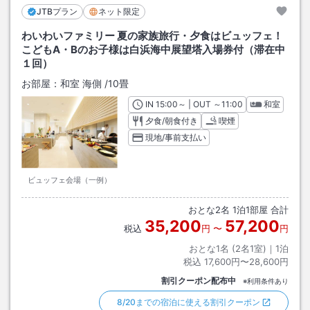
JTBプラン
ネット限定
わいわいファミリー 夏の家族旅行・夕食はビュッフェ！
こどもA・Bのお子様は白浜海中展望塔入場券付（滞在中
１回）
お部屋：
和室 海側
/
10畳
IN
チェックイン
15:00
～ | OUT
チェックアウト
～
11:00
和室
夕食/朝食付き
喫煙
現地/事前支払い
ビュッフェ会場（一例）
おとな
2
名
1
泊
1
部屋 合計
35,200
57,200
税込
円
〜
円
おとな1名 (
2
名1室)｜
1
泊
税込
17,600円〜28,600円
割引クーポン配布中
※利用条件あり
8/20までの宿泊に使える割引クーポン