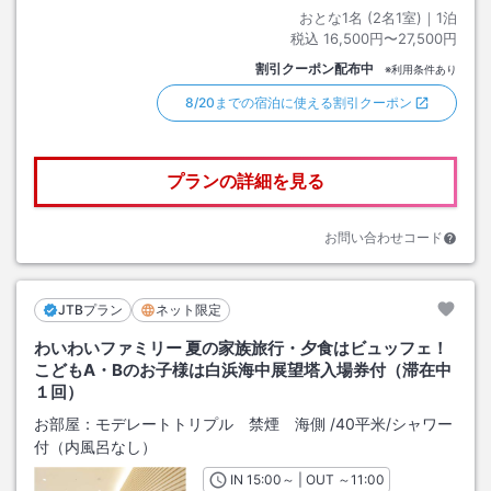
おとな1名 (
2
名1室)｜
1
泊
税込
16,500円〜27,500円
割引クーポン配布中
※利用条件あり
8/20までの宿泊に使える割引クーポン
プランの詳細を見る
お問い合わせコード
JTBプラン
ネット限定
わいわいファミリー 夏の家族旅行・夕食はビュッフェ！
こどもA・Bのお子様は白浜海中展望塔入場券付（滞在中
１回）
お部屋：
モデレートトリプル 禁煙 海側
/
40平米
/シャワー
付（内風呂なし）
IN
チェックイン
15:00
～ | OUT
チェックアウト
～
11:00