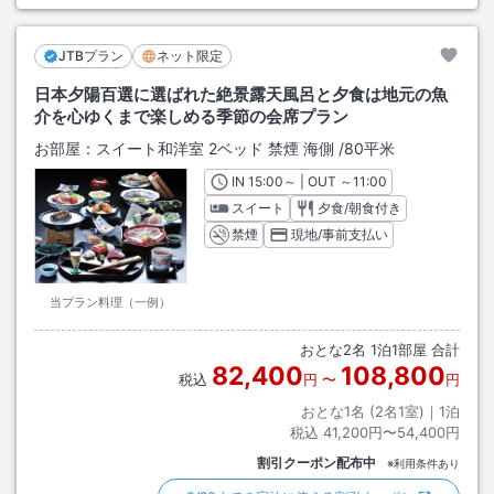
JTBプラン
ネット限定
日本夕陽百選に選ばれた絶景露天風呂と夕食は地元の魚
介を心ゆくまで楽しめる季節の会席プラン
お部屋：
スイート和洋室 2ベッド 禁煙 海側
/
80平米
IN
チェックイン
15:00
～ | OUT
チェックアウト
～
11:00
スイート
夕食/朝食付き
禁煙
現地/事前支払い
当プラン料理（一例）
おとな
2
名
1
泊
1
部屋 合計
82,400
108,800
税込
円
〜
円
おとな1名 (
2
名1室)｜
1
泊
税込
41,200円〜54,400円
割引クーポン配布中
※利用条件あり