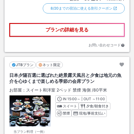
8/20までの宿泊に使える割引クーポン
プランの詳細を見る
お問い合わせコード
JTBプラン
ネット限定
日本夕陽百選に選ばれた絶景露天風呂と夕食は地元の魚
介を心ゆくまで楽しめる季節の会席プラン
お部屋：
スイート和洋室 2ベッド 禁煙 海側
/
80平米
IN
チェックイン
15:00
～ | OUT
チェックアウト
～
11:00
スイート
夕食/朝食付き
禁煙
現地/事前支払い
当プラン料理（一例）