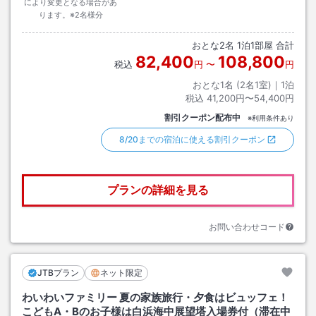
により変更となる場合があ
ります。※2名様分
おとな
2
名
1
泊
1
部屋 合計
82,400
108,800
税込
円
〜
円
おとな1名 (
2
名1室)｜
1
泊
税込
41,200円〜54,400円
割引クーポン配布中
※利用条件あり
8/20までの宿泊に使える割引クーポン
プランの詳細を見る
お問い合わせコード
JTBプラン
ネット限定
わいわいファミリー 夏の家族旅行・夕食はビュッフェ！
こどもA・Bのお子様は白浜海中展望塔入場券付（滞在中