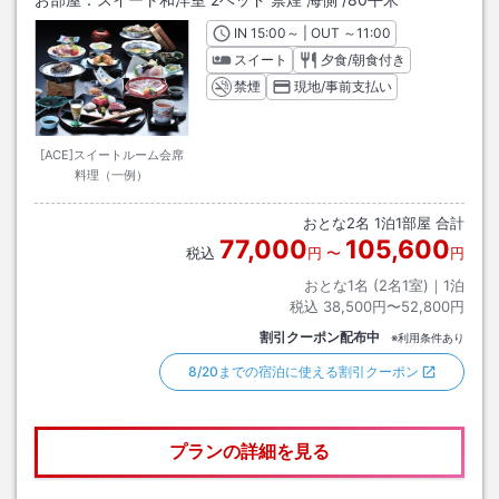
IN
チェックイン
15:00
～ | OUT
チェックアウト
～
11:00
スイート
夕食/朝食付き
禁煙
現地/事前支払い
[ACE]スイートルーム会席
料理（一例）
おとな
2
名
1
泊
1
部屋 合計
77,000
105,600
税込
円
〜
円
おとな1名 (
2
名1室)｜
1
泊
税込
38,500円〜52,800円
割引クーポン配布中
※利用条件あり
8/20までの宿泊に使える割引クーポン
プランの詳細を見る