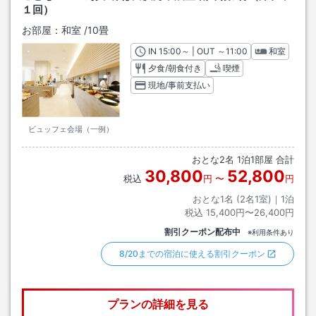
１回）
お部屋：
和室
/
10畳
IN
チェックイン
15:00
～ | OUT
チェックアウト
～
11:00
和室
夕食/朝食付き
喫煙
現地/事前支払い
ビュッフェ会場（一例）
おとな
2
名
1
泊
1
部屋 合計
30,800
52,800
税込
円
〜
円
おとな1名 (
2
名1室)｜
1
泊
税込
15,400円〜26,400円
割引クーポン配布中
※利用条件あり
8/20までの宿泊に使える割引クーポン
プランの詳細を見る