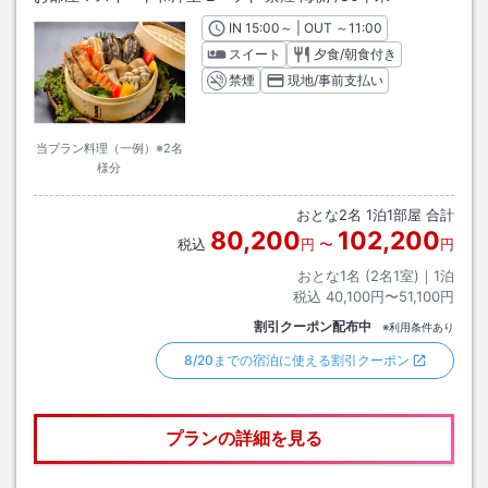
IN
チェックイン
15:00
～ | OUT
チェックアウト
～
11:00
スイート
夕食/朝食付き
禁煙
現地/事前支払い
当プラン料理（一例）※2名
様分
おとな
2
名
1
泊
1
部屋 合計
80,200
102,200
税込
円
〜
円
おとな1名 (
2
名1室)｜
1
泊
税込
40,100円〜51,100円
割引クーポン配布中
※利用条件あり
8/20までの宿泊に使える割引クーポン
プランの詳細を見る