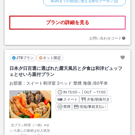
8/20までの宿泊に使える割引クーポン
プランの詳細を見る
お問い合わせコード
JTBプラン
ネット限定
日本夕日百選に選ばれた露天風呂と夕食は和洋ビュッフ
ェとせいろ蒸付プラン
お部屋：
スイート和洋室 2ベッド 禁煙 海側
/
80平米
IN
チェックイン
15:00
～ | OUT
チェックアウト
～
11:00
スイート
夕食/朝食付き
禁煙
現地/事前支払い
当プラン料理（一例）※せ
いろ蒸しの食材は仕入状況