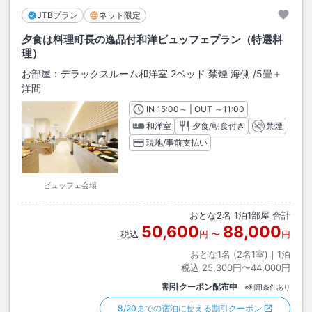
JTBプラン
ネット限定
夕食は料理町長の逸品付和洋ビュッフェプラン（特選料
理）
お部屋：
デラックスルーム和洋室 2ベッド 禁煙 海側
/
5畳＋
洋間
IN
チェックイン
15:00
～ | OUT
チェックアウト
～
11:00
和洋室
夕食/朝食付き
禁煙
現地/事前支払い
ビュッフェ会場
おとな
2
名
1
泊
1
部屋 合計
50,600
88,000
税込
円
〜
円
おとな1名 (
2
名1室)｜
1
泊
税込
25,300円〜44,000円
割引クーポン配布中
※利用条件あり
8/20までの宿泊に使える割引クーポン