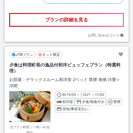
プランの詳細を見る
お問い合わせコード
JTBプラン
ネット限定
夕食は料理町長の逸品付和洋ビュッフェプラン（特選料
理）
お部屋：
デラックスルーム和洋室 2ベッド 禁煙 海側
/
5畳＋
洋間
IN
チェックイン
15:00
～ | OUT
チェックアウト
～
11:00
和洋室
夕食/朝食付き
禁煙
現地/事前支払い
当プラン料理（一例）※2名
様分