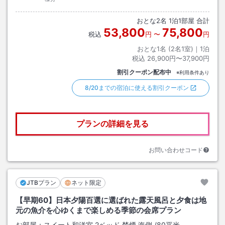
おとな
2
名
1
泊
1
部屋 合計
53,800
75,800
税込
円
〜
円
おとな1名 (
2
名1室)｜
1
泊
税込
26,900円〜37,900円
割引クーポン配布中
※利用条件あり
8/20までの宿泊に使える割引クーポン
プランの詳細を見る
お問い合わせコード
JTBプラン
ネット限定
【早期60】日本夕陽百選に選ばれた露天風呂と夕食は地
元の魚介を心ゆくまで楽しめる季節の会席プラン
お部屋：
スイート和洋室 2ベッド 禁煙 海側
/
80平米