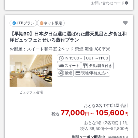
お問い合わせコード
JTBプラン
ネット限定
【早期60】日本夕日百選に選ばれた露天風呂と夕食は和
洋ビュッフェとせいろ蒸付プラン
お部屋：
スイート和洋室 2ベッド 禁煙 海側
/
80平米
IN
チェックイン
15:00
～ | OUT
チェックアウト
～
11:00
スイート
夕食/朝食付き
禁煙
現地/事前支払い
ビュッフェ会場
おとな
2
名
1
泊
1
部屋 合計
77,000
105,600
税込
円
〜
円
おとな1名 (
2
名1室)｜
1
泊
税込
38,500円〜52,800円
割引クーポン配布中
※利用条件あり