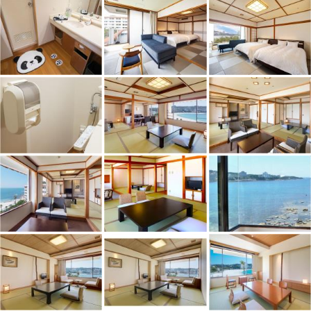
【食物アレルギー対応範囲】
特定原材料8品目（卵、乳、小麦、落花生、えび、そば、かに、くる
み）
【苦手食材対応範囲】
お肉全般、お魚全般、生ものに対する変更、宗教上の制約に対する変更
（ハラル対応不可）、ベジタリアン対応
詳細はホテル予約担当者へご確認ください。
貸切家族風呂は当日受付、先着順のご利用となります。 駐車場は利用
可能時間を超えると別途料金が必要となります。
※重要なお知らせです。必ず続きをご確認ください。