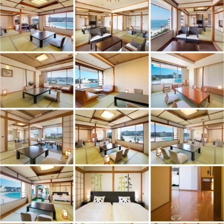
1
/
10
外観
お部屋からその美しい白砂の名勝「白良浜」と碧い海が眺められ、紀州
でとれた海の幸を心のこもった会席料理とサービスで提供いたします。
総客室数
110
室
IN
チェックイン
15:00
/ OUT
チェックアウト
10:00
大浴場あり
露天風呂あり
温泉
駐車場あり
施設からのお知らせ
2024年4月1日より、食物アレルギー及び苦手食材の対応範囲を変更い
たします。