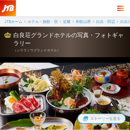
JTBホーム
ホテル・旅館・宿
近畿
和歌山県
白浜・田辺
白浜(
白良荘グランドホテルの写真・フォトギャ
ラリー
（
シララソウグランドホテル
）
ストーリーを見る