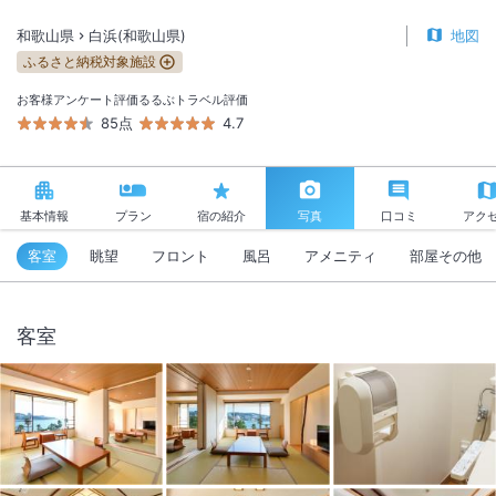
和歌山県
白浜(和歌山県)
地図
ふるさと納税対象施設
お客様アンケート評価
るるぶトラベル評価
85点
4.7
基本情報
プラン
宿の紹介
写真
口コミ
アク
客室
眺望
フロント
風呂
アメニティ
部屋その他
客室