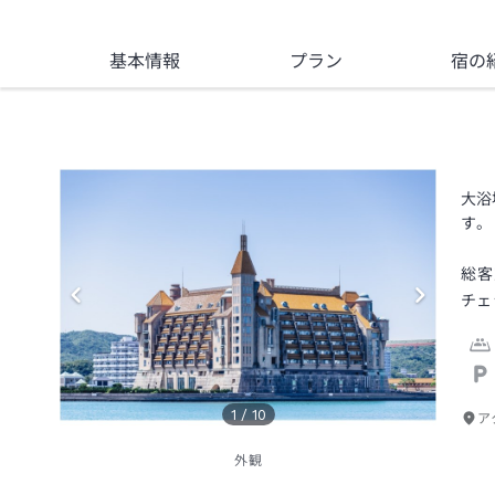
基本情報
プラン
宿の
大浴
す。
総客
チェ
1
/
10
ア
外観