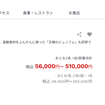
クセス
食事
・レストラン
お風呂
。高級食材をふんだんに使った「王様のビュッフェ」も好評で
おとな
2
名
1
泊
1
部屋
合計
56,000
510,000
円
〜
円
税込
おとな1名 (
2
名1室)｜
1
泊
税込
28,000円〜255,000円