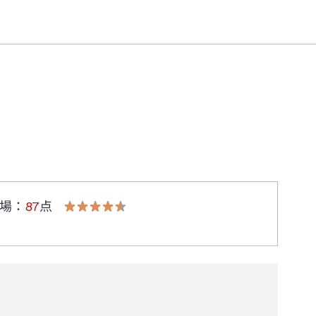
場
：
87
点