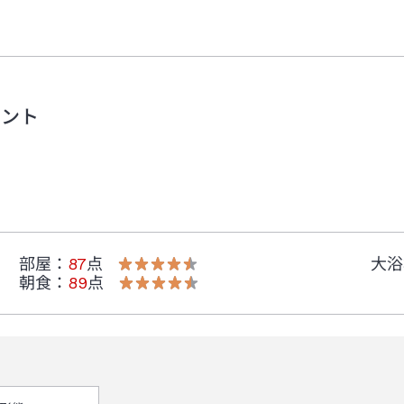
メント
部屋
：
87
点
大浴
朝食
：
89
点