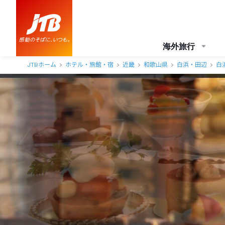
ホテル川久 口コミ・おすすめコメント＜白浜(和歌山県)＞
海外旅行
JTBホーム
ホテル・旅館・宿
近畿
和歌山県
白浜・田辺
白