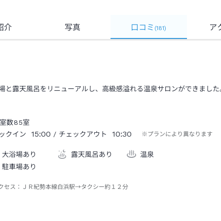
紹介
写真
口コミ
ア
(
181
)
場と露天風呂をリニューアルし、高級感溢れる温泉サロンができました
室数
85
室
15:00
10:30
ックイン
/ チェックアウト
※プランにより異なります
大浴場あり
露天風呂あり
温泉
駐車場あり
クセス：
ＪＲ紀勢本線白浜駅→タクシー約１２分