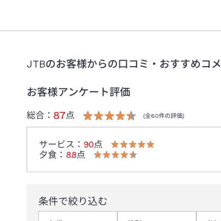
JTBのお客様からの口コミ・おすすめコ
お客様アンケート評価
87
総合：
点
(全
60
件の評価)
サービス
：
90
点
夕食
：
88
点
条件で絞り込む