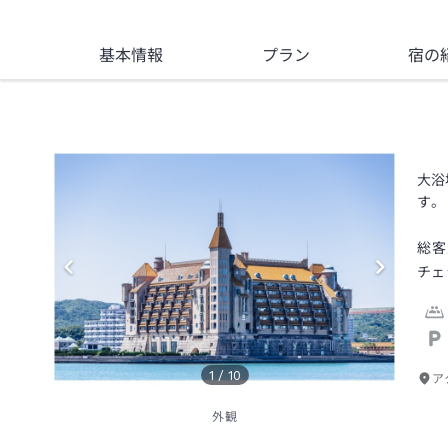
基本情報
プラン
宿の
大浴
す。
総客
チェ
1
/
10
ア
外観