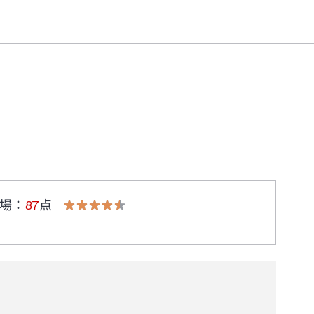
場
：
87
点