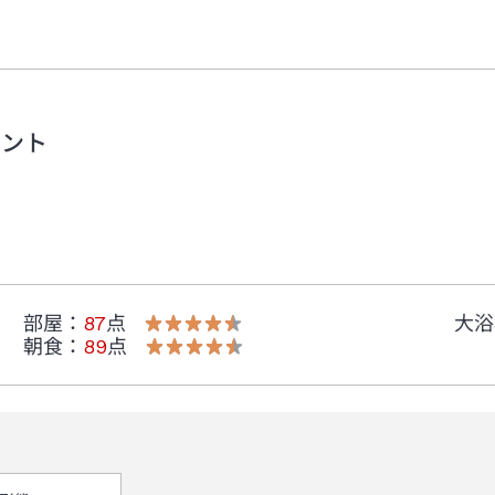
メント
部屋
：
87
点
大浴
朝食
：
89
点