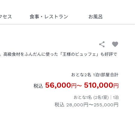
クセス
食事
・レストラン
お風呂
。高級食材をふんだんに使った「王様のビュッフェ」も好評で
おとな
2
名
1
泊
1
部屋
合計
56,000
510,000
円
〜
円
税込
おとな1名 (
2
名1室)｜
1
泊
税込
28,000円〜255,000円