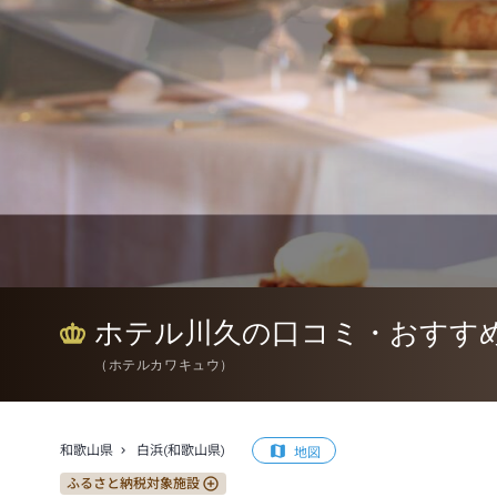
ホテル川久の口コミ・おすす
（
ホテルカワキュウ
）
和歌山県
白浜(和歌山県)
地図
ふるさと納税対象施設