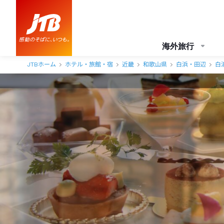
ホテル川久 口コミ・おすすめコメント＜白浜(和歌山県)＞
海外旅行
JTBホーム
ホテル・旅館・宿
近畿
和歌山県
白浜・田辺
白