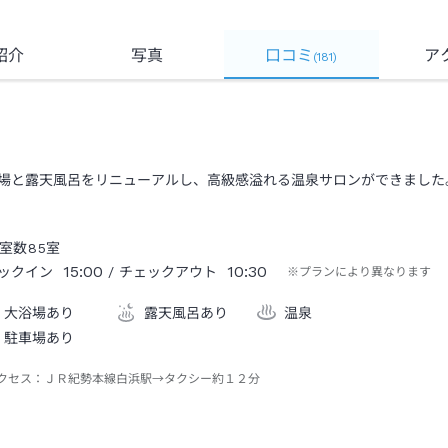
紹介
写真
口コミ
ア
(
181
)
場と露天風呂をリニューアルし、高級感溢れる温泉サロンができました
室数
85
室
15:00
10:30
ックイン
/ チェックアウト
※プランにより異なります
大浴場あり
露天風呂あり
温泉
駐車場あり
クセス：
ＪＲ紀勢本線白浜駅→タクシー約１２分