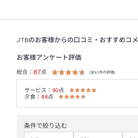
JTBのお客様からの口コミ・おすすめコ
お客様アンケート評価
87
総合：
点
(全
60
件の評価)
サービス
：
90
点
夕食
：
88
点
条件で絞り込む