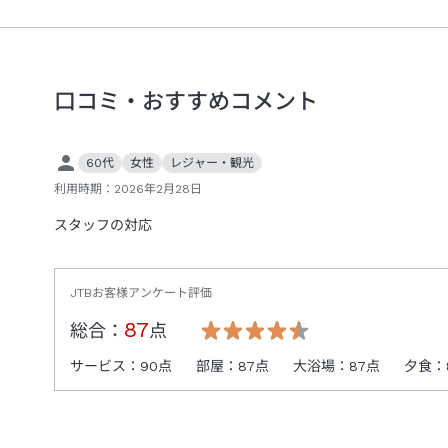
口コミ・おすすめコメント
60代
女性
レジャー・観光
利用時期：
2026年2月28日
スタッフの対応
JTBお客様アンケート評価
87
総合：
点
サービス：
90
点
部屋：
87
点
大浴場：
87
点
夕食：