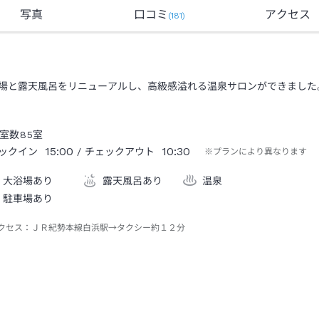
写真
口コミ
アクセス
(
181
)
場と露天風呂をリニューアルし、高級感溢れる温泉サロンができました
室数
85
室
15:00
10:30
ックイン
/ チェックアウト
※プランにより異なります
大浴場あり
露天風呂あり
温泉
駐車場あり
クセス：
ＪＲ紀勢本線白浜駅→タクシー約１２分