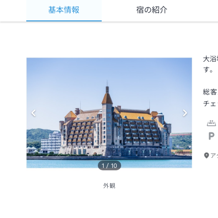
基本情報
宿の紹介
大浴
す。
総客
チェ
ア
1
/
10
外観