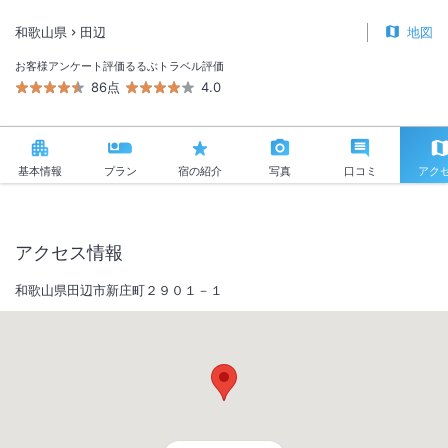
和歌山県
田辺
地図
お客様アンケート評価
るるぶトラベル評価
86点
4.0
基本情報
プラン
宿の紹介
写真
口コミ
アク
アクセス情報
和歌山県田辺市新庄町２９０１－１