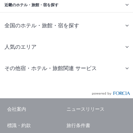
近畿のホテル・旅館・宿を探す
全国のホテル・旅館・宿を探す
人気のエリア
札幌 ホテル
その他宿・ホテル・旅館関連 サービス
仙台 ホテル
国内旅行・国内ツアー
東京ディズニーリゾート(R)周辺 ホテル
JR・新幹線付きツアー
東京 ホテル
航空券付きツアー
東京ドーム ホテル
会社案内
ニュースリリース
現地観光・レジャーチケット
新宿 ホテル
標識・約款
旅行条件書
国内観光ガイド
横浜 ホテル