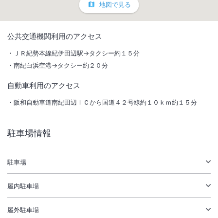
地図で見る
1
/
10
公共交通機関利用のアクセス
外観
ＪＲ紀勢本線紀伊田辺駅→タクシー約１５分
南紀白浜空港→タクシー約２０分
天然温泉が楽しめる（１３歳以上の方は入湯税１５０／１泊別途徴
収）。その他、充実のアクティビティ施設や南紀の旬素材が魅力。
自動車利用のアクセス
阪和自動車道南紀田辺ＩＣから国道４２号線約１０ｋｍ約１５分
総客室数
186
室
IN
チェックイン
15:00
/ OUT
チェックアウト
11:00
駐車場情報
大浴場あり
露天風呂あり
温泉
駐車場あり
駐車場
施設からのお知らせ
屋内駐車場
■和洋室のふとん敷き等は行っておりませんのであらかじめご了承下さ
い。
屋外駐車場