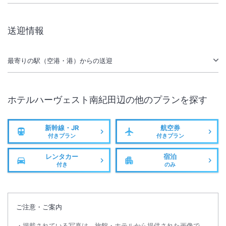
【ご案内】
2026年1月10日（土）～4月24日（金）までレストラン改修工事の為、
送迎情報
お食事の提供はできません。ご理解賜りますようお願い申し上げます。
最寄りの駅（空港・港）からの送迎
ホテルハーヴェスト南紀田辺
の他のプランを探す
新幹線・JR
航空券
付きプラン
付きプラン
レンタカー
宿泊
付き
のみ
ご注意・ご案内
掲載されている写真は、旅館・ホテルから提供された画像で