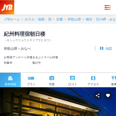
JTBホーム
ホテル・旅館・宿
近畿
和歌山県
御坊・日の岬・みな
紀州料理宿朝日楼
（
キシュウリョウリヤドアサヒロウ
）
和歌山県
みなべ
地図
お客様アンケート評価
るるぶトラベル評価
対象外
集計中
基本情報
プラン
写真
口コミ
アクセス
食