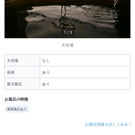
1
/
3
大浴場
大浴場
なし
温泉
あり
露天風呂
あり
お風呂の特徴
展望風呂あり
お風呂情報を詳しくみる