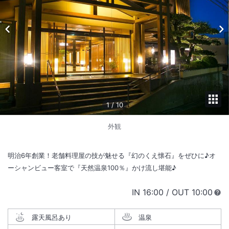
1
/
10
外観
明治6年創業！老舗料理屋の技が魅せる『幻のくえ懐石』をぜひに♪オ
ーシャンビュー客室で『天然温泉100％』かけ流し堪能♪
IN
チェックイン
16:00
/ OUT
チェック
10:00
露天風呂あり
温泉