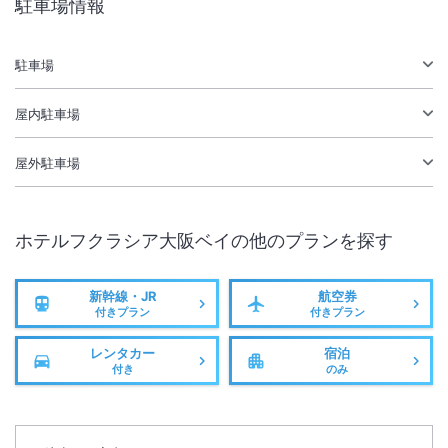
駐車場情報
駐車場あり
駐車場
施設からのお知らせ
屋内駐車場
関西空港から「南港・天保山・ＵＳＪ行き」のリムジンバスにて所要約
５０分。グランドプリンスホテル大阪ベイに到着後、徒歩約１０分。
屋外駐車場
大人２名様から添い寝のお子様（１２歳以下）無料にてご対応させてい
ただきます。
ホテルフクラシア大阪ベイ
の他のプランを探す
新幹線・JR
航空券
付きプラン
付きプラン
レンタカー
宿泊
付き
のみ