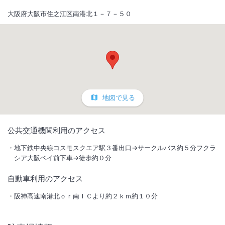
大阪府大阪市住之江区南港北１－７－５０
地図で見る
1
/
10
公共交通機関利用のアクセス
外観
地下鉄中央線コスモスクエア駅３番出口→サークルバス約５分フクラ
シア大阪ベイ前下車→徒歩約０分
インテックス大阪へは徒歩1分、ユニバーサルシティや海遊館も便利な
自動車利用のアクセス
立地。全客室18平米以上、無線ＬＡＮ完備とビジネスでも観光でもご利
用頂けます。
阪神高速南港北ｏｒ南ＩＣより約２ｋｍ約１０分
総客室数
320
室
IN
チェックイン
15:00
/ OUT
チェックアウト
10:00