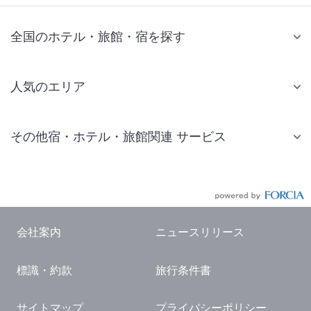
全国のホテル・旅館・宿を探す
人気のエリア
札幌 ホテル
その他宿・ホテル・旅館関連 サービス
仙台 ホテル
国内旅行・国内ツアー
東京ディズニーリゾート(R)周辺 ホテル
JR・新幹線付きツアー
東京 ホテル
航空券付きツアー
東京ドーム ホテル
会社案内
ニュースリリース
現地観光・レジャーチケット
新宿 ホテル
標識・約款
旅行条件書
国内観光ガイド
横浜 ホテル
旅行・観光情報
熱海 ホテル
サイトマップ
プライバシーポリシー