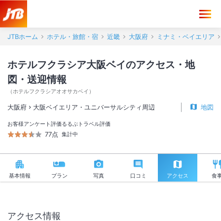
ホテルフクラシア大阪ベイ アクセス・地図・送迎情報【JTB】＜大阪
JTBホーム
ホテル・旅館・宿
近畿
大阪府
ミナミ・ベイエリア
ホテルフクラシア大阪ベイのアクセス・地
図・送迎情報
（
ホテルフクラシアオオサカベイ
）
大阪府
大阪ベイエリア・ユニバーサルシティ周辺
地図
お客様アンケート評価
るるぶトラベル評価
77点
集計中
基本情報
プラン
写真
口コミ
アクセス
食
アクセス情報