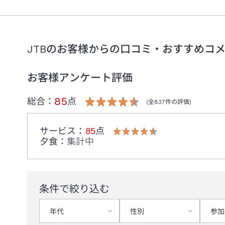
■未成年者のみでのご宿泊につきまして
18歳未満のお客様のみでご宿泊の場合、保護者様の同意書
チェックイン時、星野リゾートの独自同意書の提出が必要で
＜URL＞※外部サイトに遷移します
JTBのお客様からの口コミ・おすすめコ
リンク先ページをスクロールして、下部の情報をご確認くだ
https://hoshinoresorts.com/ja/sp/faq/booking/
お客様アンケート評価
店舗申込みのお客様はJTBの同意書も必要です。
＜URL＞
85
総合：
点
(全
837
件の評価)
https://www.jtb.co.jp/operate/jyoken/
■駐車場料金に関しまして
サービス
：
85
点
26年4月1日より駐車場料金が変更となっております。
夕食
：
集計中
30分利用の場合300円。24時間最大2,500円（繰越有
条件で絞り込む
年代
性別
参加