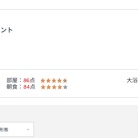
と滞在中の保護者様ご連絡先のご提出が必要となります。
す。詳細は下記ご確認ください。
メント
さい。
部屋
：
86
点
大浴
朝食
：
84
点
り）スムーズにご来館いただくために、公共交通機関のご利用をお勧めいた
形態