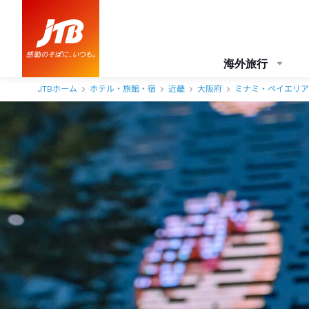
OMO7大阪 by 星野リゾート 口コミ・おすすめコメント＜天王寺・新
海外旅行
JTBホーム
ホテル・旅館・宿
近畿
大阪府
ミナミ・ベイエリア