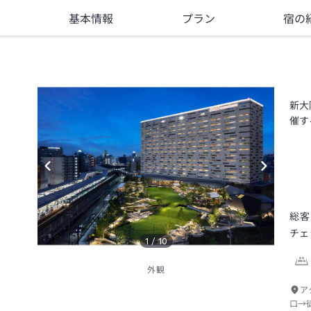
基本情報
プラン
宿の
新大
催す
総客
チェ
1
/
10
外観
ア
口→