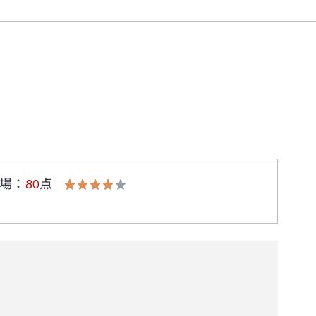
場
：
80
点
します。