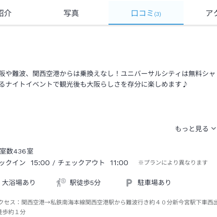
紹介
写真
口コミ
ア
(
3
)
阪や難波、関西空港からは乗換えなし！ユニバーサルシティは無料シャ
るナイトイベントで観光後も大阪らしさを存分に楽しめます♪
室数
436
室
15:00
11:00
ックイン
/ チェックアウト
※プランにより異なります
大浴場あり
駅徒歩5分
駐車場あり
クセス：
関西空港→私鉄南海本線関西空港駅から難波行き約４０分新今宮駅下車西
徒歩約１分