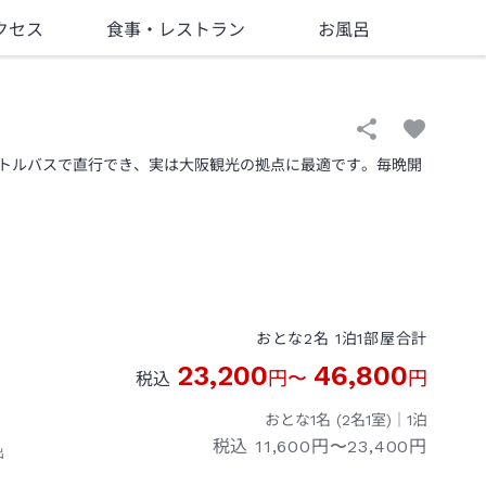
クセス
食事
・レストラン
お風呂
トルバスで直行でき、実は大阪観光の拠点に最適です。毎晩開
おとな
2
名
1
泊
1
部屋
合計
23,200
46,800
円
〜
円
税込
おとな1名 (
2
名1室)｜
1
泊
税込
11,600円〜23,400円
出