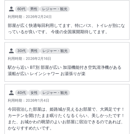
は、全室20平米以上のゆったりとしたくつろぎ仕様、浴室はバス・ト
60代
男性
レジャー・観光
イレ別のセミセパレートタイプ、一部の客室からは「姫路城」が眺望可
総客室数
218
室
IN
チェックイン
14:00
/ OUT
チェックアウト
11:00
能。四季を通して、様々に変化する姫路城をホテル内外よりご堪能下さ
利用時期：
2026年2月24日
い。
部屋が広く快適毎回利用してます、特にバス、トイレが別にな
駅徒歩5分
駐車場あり
っているが良いです。 今後の全国展開期待してます。
施設からのお知らせ
30代
男性
レジャー・観光
ホテル周辺は一方通行が多数あり、当館に面した道も一方通行と姫路市
利用時期：
2026年2月16日
道十二所前線の右車線側です。
駅から近い BT別 部屋が広い 加湿機能付き空気清浄機がある
湯船が広い レインシャワー お湯張りが楽
【連泊時のお部屋清掃のご案内】
●お部屋清掃(タオル類の交換含む)をご希望の場合、当日午前10:00ま
40代
女性
レジャー・観光
でに青色のマグネット（部屋を清掃してください）をドアの廊下側に貼
利用時期：
2026年1月4日
ってお知らせください。
今回宿泊した部屋は、姫路城が見えるお部屋で、大満足です！
●清掃はご不要で、タオル類の交換のみご希望の場合、当日午前10:00
カーテンを開けたまま眠りたくなるくらい、美しかったです！
までに灰色のマグネット（タオル類をドア掛けしてください）をドアの
また、お城かわの眺望のよいお部屋に宿泊できるのであれば、
廊下側に貼ってお知らせください。
かなりすすめたいです。
●どちらのマグネットも貼られていない場合、清掃もタオル類の交換も