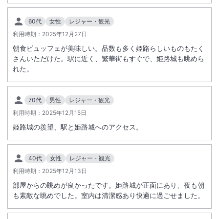
一切行いませんのでご注意ください。
●ただし衛生維持管理のため、清掃のご希望がない場合でも、3日に1回
60代
女性
レジャー・観光
※重要なお知らせです。必ず続きをご確認ください。
はお部屋の清掃をさせていただきます。
利用時期：
2025年12月27日
朝食ビュッフェが美味しい。品数も多く姫路らしいものもたく
さんいただけた。駅に近く、繁華街もすぐで、姫路城も眺めら
れた。
70代
男性
レジャー・観光
利用時期：
2025年12月15日
姫路城の羨望、駅と姫路城へのアクセス。
40代
女性
レジャー・観光
利用時期：
2025年12月13日
部屋からの眺めが良かったです。姫路城が正面にあり、夜も朝
も素敵な眺めでした。室内は清潔感あり快適に過ごせました。