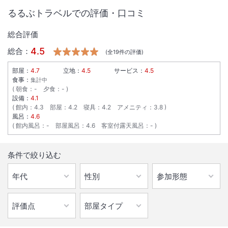
るるぶトラベルでの評価・口コミ
総合評価
4.5
総合：
(全
19
件の評価)
部屋：
4.7
立地：
4.5
サービス：
4.5
食事：
集計中
朝食
：
-
夕食
：
-
設備：
4.1
館内
：
4.3
部屋
：
4.2
寝具
：
4.2
アメニティ
：
3.8
風呂：
4.6
館内風呂
：
-
部屋風呂
：
4.6
客室付露天風呂
：
-
条件で絞り込む