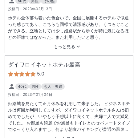
50代
男性
その他
投稿日：
2023年02月13日
ホテル全体落ち着いた色合いで、全国に展開するホテルで似通
った感じであり、こちらも同様で清潔感があり、くつろぐこと
ができる。立地としては少し姫路駅から歩くが特に気になるほ
どの距離ではなかった。また利用したいと思う。
もっと見る
ダイワロイネットホテル最高
5.0
40代
男性
恋人・夫婦
投稿日：
2023年01月04日
姫路城を見たくて正月休みを利用して来ました。 ビジネスホテ
ルは何回か利用してますが、ダイワロイネットホテルさんは初
めてでしたが、いやもう予想以上に良くて、夫婦二人で大満足
でした。 お部屋も綺麗でお風呂もトイレとのセパレートタイプ
でゆっくり入れますし、何より朝食バイキングが普通の温泉宿
と変わらないレベルで、地元料理が豊富でたくさん食べてしま