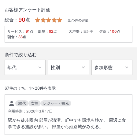
お客様アンケート評価
90
総合：
点
(全
75
件の評価)
サービス
：
91
点
部屋
：
92
点
大浴場
：
夕食
：
100
点
集計中
朝食
：
88
点
条件で絞り込む
1
/
10
外観
67
件のうち、
1
〜
20
件を表示
ホテルより世界遺産の「姫路城」まで徒歩約10分、姫路駅周辺の繁華
60代
女性
レジャー・観光
街、駅から姫路城前まで続くアーケド街の散策、姫路グルメの飲食には
利用時期：
2026年3月17日
最適、JR姫路は、神戸、大阪、岡山とビジネスシーンでの経由地点とし
駅から徒歩圏内 部屋が清潔、町中でも環境も静か。 周辺に食
て重宝されており、JR「姫路駅」、山陽電鉄、「山陽姫路駅」からホテ
事できる施設が多い。 部屋から姫路城がみえる。
ル迄は徒歩約5分とビジネス、観光の拠点として大変便利です。客室