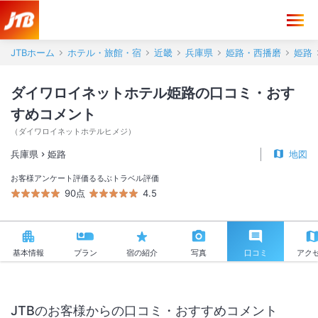
ダイワロイネットホテル姫路 口コミ・おすすめコメント＜姫路＞
JTBホーム
ホテル・旅館・宿
近畿
兵庫県
姫路・西播磨
姫路
ダイワロイネットホテル姫路の口コミ・おす
すめコメント
（
ダイワロイネットホテルヒメジ
）
兵庫県
姫路
地図
お客様アンケート評価
るるぶトラベル評価
90点
4.5
基本情報
プラン
宿の紹介
写真
口コミ
アク
JTBのお客様からの口コミ・おすすめコメント