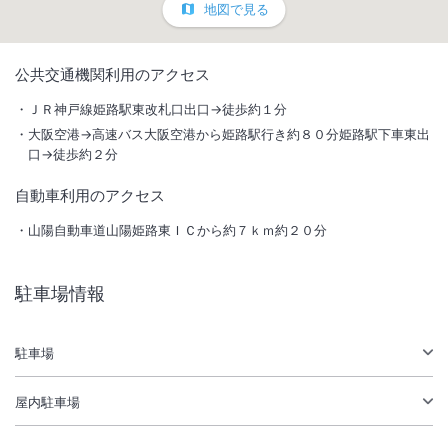
地図で見る
1
/
10
公共交通機関利用のアクセス
外観
ＪＲ神戸線姫路駅東改札口出口→徒歩約１分
大阪空港→高速バス大阪空港から姫路駅行き約８０分姫路駅下車東出
JR姫路駅直結で世界遺産・国宝「姫路城」へも徒歩約15分と好立地な
口→徒歩約２分
都市型ホテル。宿泊者専用のサウナ付温浴施設も併設。ホテルステイを
自動車利用のアクセス
より快適に、いつもと違うバス体験をしていただける、ウルトラファイ
ンミスト「ミラブル」を全客室に導入。
山陽自動車道山陽姫路東ＩＣから約７ｋｍ約２０分
駐車場情報
総客室数
274
室
IN
チェックイン
15:00
/ OUT
チェックアウト
11:00
駐車場
駅徒歩5分
駐車場あり
屋内駐車場
サステナビリティへの取り組み