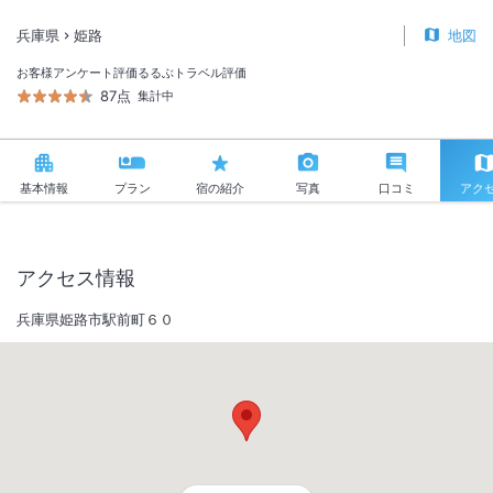
兵庫県
姫路
地図
お客様アンケート評価
るるぶトラベル評価
87点
集計中
基本情報
プラン
宿の紹介
写真
口コミ
アク
アクセス情報
兵庫県姫路市駅前町６０