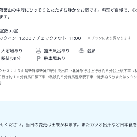
落葉山の中腹にひっそりとたたずむ静かなお宿です。料理が自慢で、心
ます。
室数
33
室
15:00
11:00
ックイン
/ チェックアウト
※プランにより異なります
大浴場あり
露天風呂あり
温泉
駅徒歩5分
駐車場あり
クセス：
ＪＲ山陽新幹線新神戸駅中央出口→北神急行谷上行き約８分谷上駅下車→
田行き約１０分有馬口駅下車→私鉄約５分有馬温泉駅下車→徒歩約５分またはタク
分
せください。当日の変更は出来かねます。またカツオ出汁など日本食を