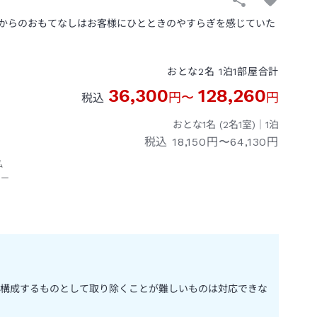
からのおもてなしはお客様にひとときのやすらぎを感じていた
おとな
2
名
1
泊
1
部屋
合計
36,300
128,260
円
〜
円
税込
おとな1名 (
2
名1室)｜
1
泊
税込
18,150円〜64,130円
私
シー
構成するものとして取り除くことが難しいものは対応できな