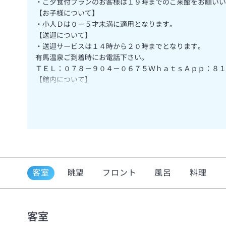
・ご夕食付プランのお客様は１９時までのご来館をお願いい
【お子様について】
・小人Ｄは０－５才未満に適用となります。
【送迎について】
・送迎サービスは１４時から２０時までとなります。
有馬温泉ご到着時にお電話下さい。
ＴＥＬ：０７８－９０４－０６７５ＷｈａｔｓＡｐｐ：８１
【館内について】
・一部階段をご利用頂くお部屋がございます。
お足元が不自由な方がいる場合は事前にお知らせください。
・貸切風呂のお時間のご予約はチェックイン時に先着順にて
・複数のお部屋をご予約されている場合は、事前にお知らせ
客室
眺望
フロント
風呂
料理
客室