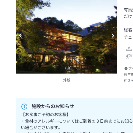
有馬
だけ
総客
チェ
1
/
10
ア
鉄三
外観
約３
施設からのお知らせ
【お食事ご予約のお客様】
・食材のアレルギーについてはご到着の３日前までにお知ら
い場合がございます。