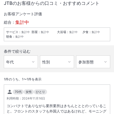
JTBのお客様からの口コミ・おすすめコメント
お客様アンケート評価
集計中
総合：
サービス
：
部屋
：
大浴場
：
夕食
：
集計中
集計中
集計中
集計中
朝食
：
集計中
条件で絞り込む
1
/
10
外観
1
件のうち、
1
〜
1
件を表示
2018年4月13日グランドオープン。 露天風呂付き大浴場、日替わりビ
70代
女性
ひとり
ュッフェやシモンズ社製ベッドが自慢です。全館禁煙。Wi-Fiあり。
利用時期：
2024年11月16日
コンパクトでありながら要所要所はきちんとととのっているこ
IN
チェックイン
15:00
/ OUT
チェック
11:00
と。フロントのスタッフも外国人ではあるけれど、モーニング