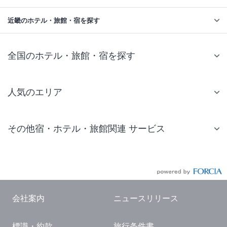
近畿のホテル・旅館・宿を探す
全国のホテル・旅館・宿を探す
人気のエリア
札幌 ホテル
その他宿・ホテル・旅館関連 サービス
仙台 ホテル
国内旅行・国内ツアー
東京ディズニーリゾート(R)周辺 ホテル
JR・新幹線付きツアー
東京 ホテル
航空券付きツアー
東京ドーム ホテル
会社案内
ニュースリリース
現地観光・レジャーチケット
新宿 ホテル
標識・約款
旅行条件書