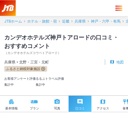
カンデオホテルズ神戸トアロード 口コミ・おすすめコメント＜北野・
JTBホーム
ホテル・旅館・宿
近畿
兵庫県
神戸・六甲・有馬
カンデオホテルズ神戸トアロードの口コミ・
おすすめコメント
（
カンデオホテルズコウベトアロード
）
兵庫県
北野・三宮・元町
地図
ふるさと納税対象施設
お客様アンケート評価
るるぶトラベル評価
集計中
集計中
基本情報
プラン
写真
口コミ
アクセス
食