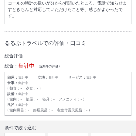
コールの時計の扱いが分からず聞いたところ、電話で知らせま
すときちんと対応していただけたこと等、感じがよかったで
駅徒歩5分
す。
るるぶトラベルでの評価・口コミ
総合評価
集計中
総合：
(全
8
件の評価)
部屋：
立地：
サービス：
集計中
集計中
集計中
食事：
集計中
朝食
：
-
夕食
：
-
設備：
集計中
館内
：
-
部屋
：
-
寝具
：
-
アメニティ
：
-
風呂：
集計中
館内風呂
：
-
部屋風呂
：
-
客室付露天風呂
：
-
条件で絞り込む