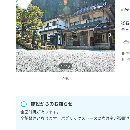
心安
総客
チェ
ア
車→
1
/
10
外観
施設からのお知らせ
全室外鍵があります。
全館禁煙となります。パブリックスペースに喫煙室が設置さ