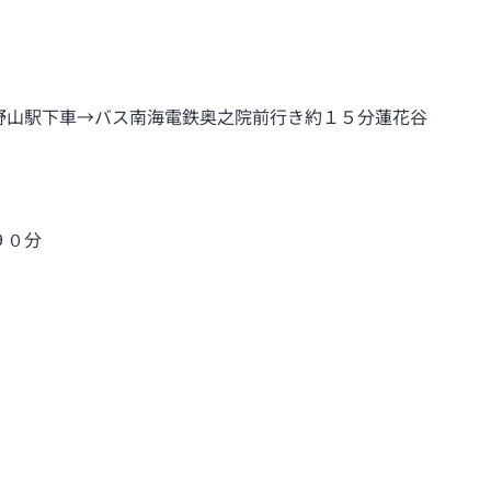
野山駅下車→バス南海電鉄奥之院前行き約１５分蓮花谷
９０分