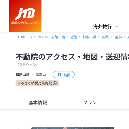
不動院 アクセス・地図・送迎情報【JTB】＜高野山＞
海外旅行
JTBホーム
ホテル・旅館・宿
近畿
和歌山県
高野山・龍神
不動院のアクセス・地図・送迎情
（
フドウイン
）
和歌山県
高野山
地図
ふるさと納税対象施設
基本情報
プラン