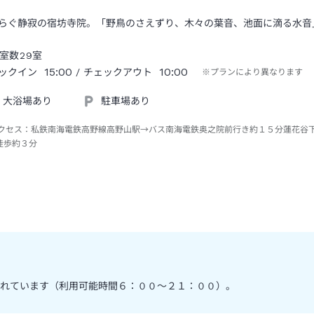
らぐ静寂の宿坊寺院。「野鳥のさえずり、木々の葉音、池面に滴る水音
室数
29
室
15:00
10:00
ックイン
/ チェックアウト
※プランにより異なります
大浴場あり
駐車場あり
クセス：
私鉄南海電鉄高野線高野山駅→バス南海電鉄奥之院前行き約１５分蓮花谷
徒歩約３分
れています（利用可能時間６：００～２１：００）。