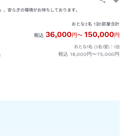
」、安らぎの環境がお待ちしております。
おとな
2
名
1
泊
1
部屋
合計
36,000
150,000
円
〜
円
税込
おとな1名 (
2
名1室)｜
1
泊
税込
18,000円〜75,000円
下