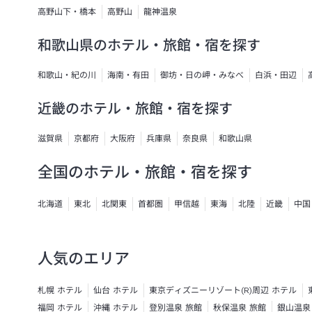
高野山下・橋本
高野山
龍神温泉
和歌山県のホテル・旅館・宿を探す
和歌山・紀の川
海南・有田
御坊・日の岬・みなべ
白浜・田辺
近畿のホテル・旅館・宿を探す
滋賀県
京都府
大阪府
兵庫県
奈良県
和歌山県
全国のホテル・旅館・宿を探す
北海道
東北
北関東
首都圏
甲信越
東海
北陸
近畿
中国
人気のエリア
札幌 ホテル
仙台 ホテル
東京ディズニーリゾート(R)周辺 ホテル
福岡 ホテル
沖縄 ホテル
登別温泉 旅館
秋保温泉 旅館
銀山温泉