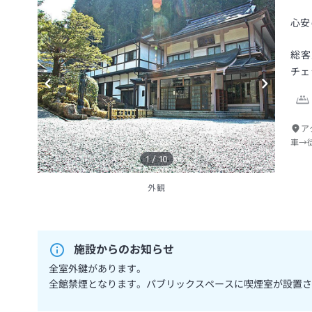
心安
総客
チェ
ア
車→
1
/
10
外観
施設からのお知らせ
全室外鍵があります。
全館禁煙となります。パブリックスペースに喫煙室が設置さ