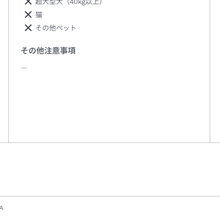
超大型犬（40kg以上）
猫
その他ペット
その他注意事項
―
A