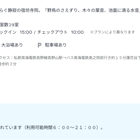
らぐ静寂の宿坊寺院。「野鳥のさえずり、木々の葉音、池面に滴る水音
室数
29
室
15:00
10:00
ックイン
/ チェックアウト
※プランにより異なります
大浴場あり
駐車場あり
クセス：
私鉄南海電鉄高野線高野山駅→バス南海電鉄奥之院前行き約１５分蓮花谷
徒歩約３分
れています（利用可能時間６：００～２１：００）。