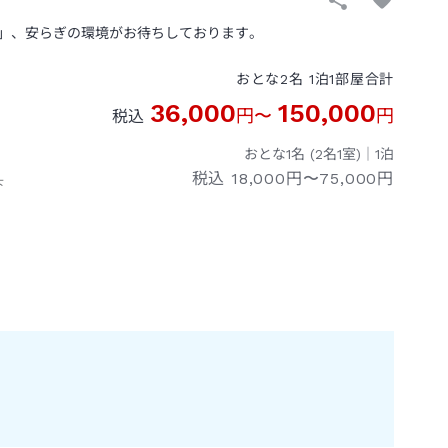
」、安らぎの環境がお待ちしております。
おとな
2
名
1
泊
1
部屋
合計
36,000
150,000
円
〜
円
税込
おとな1名 (
2
名1室)｜
1
泊
税込
18,000円〜75,000円
下