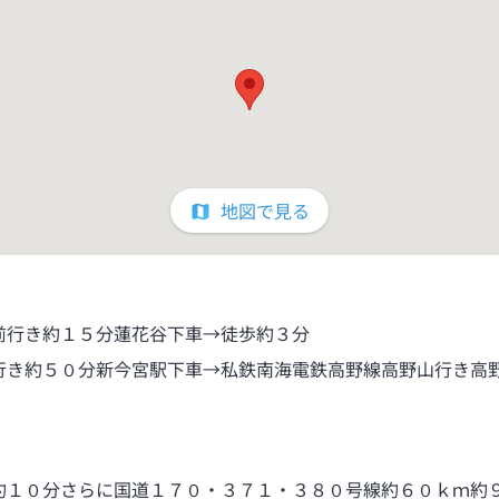
地図で見る
前行き約１５分蓮花谷下車→徒歩約３分
行き約５０分新今宮駅下車→私鉄南海電鉄高野線高野山行き高
約１０分さらに国道１７０・３７１・３８０号線約６０ｋｍ約