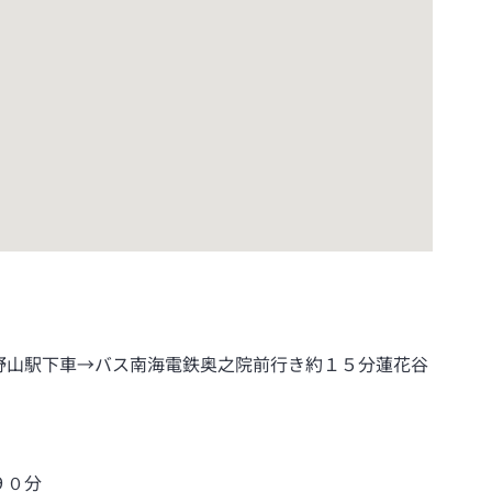
野山駅下車→バス南海電鉄奥之院前行き約１５分蓮花谷
９０分