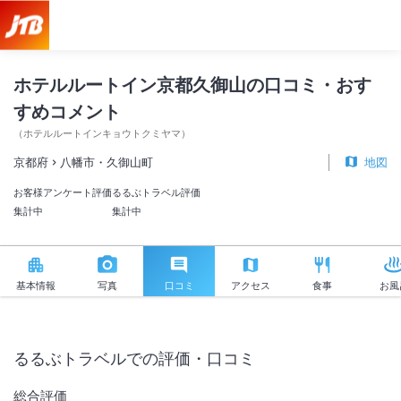
ホテルルートイン京都久御山 口コミ・おすすめコメント＜八幡市・久
ホテルルートイン京都久御山の口コミ・おす
すめコメント
（
ホテルルートインキョウトクミヤマ
）
京都府
八幡市・久御山町
地図
お客様アンケート評価
るるぶトラベル評価
集計中
集計中
基本情報
写真
口コミ
アクセス
食事
お風
るるぶトラベルでの評価・口コミ
総合評価