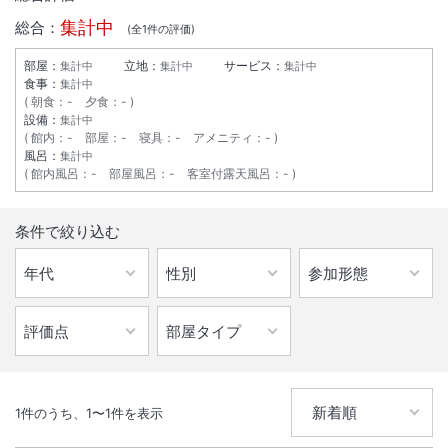
集計中
総合：
(全
1
件の評価)
部屋：
立地：
サービス：
集計中
集計中
集計中
食事：
集計中
朝食
：
-
夕食
：
-
設備：
集計中
館内
：
-
部屋
：
-
寝具
：
-
アメニティ
：
-
風呂：
集計中
館内風呂
：
-
部屋風呂
：
-
客室付露天風呂
：
-
1
/
10
条件で絞り込む
外観
久御山ICからお車で約1分と、お車で来られる際に大変便利な立地で
す。
ご宿泊者様朝食無料サービス。
天然温泉大浴場を完備しておりますので広々としたお風呂で思う存分お
寛ぎくださいませ。
1
件のうち、
1
〜
1
件を表示