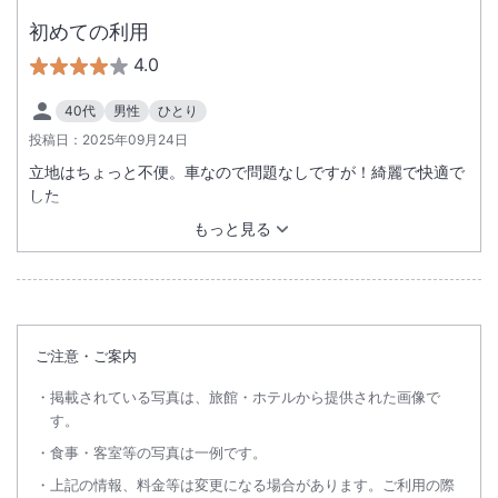
総客室数
224
室
IN
チェックイン
15:00
/ OUT
チェックアウト
10:00
初めての利用
4.0
駐車場あり
40代
男性
ひとり
投稿日：
2025年09月24日
施設からのお知らせ
大型車(トラックやバス等、駐車場一台分の区画に収まらない車両)は有
立地はちょっと不便。車なので問題なしですが！綺麗で快適で
した
料・予約制です。
ホテルまでお問い合わせください。
もっと見る
※駐車代金…1台1泊3,000円
ご注意・ご案内
掲載されている写真は、旅館・ホテルから提供された画像で
す。
食事・客室等の写真は一例です。
上記の情報、料金等は変更になる場合があります。ご利用の際