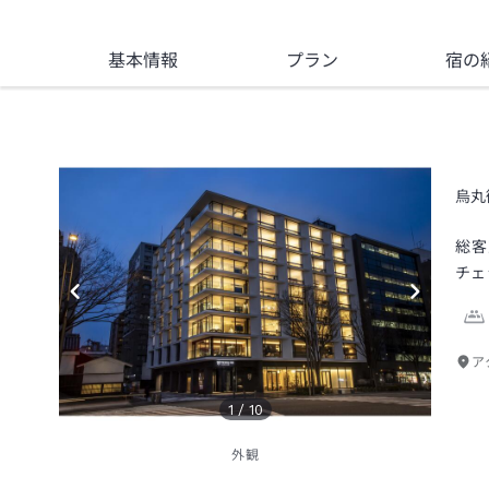
基本情報
プラン
宿の
烏丸
総客
チェ
ア
1
/
10
外観