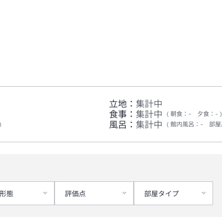
立地：
集計中
食事：
集計中
朝食
：
-
夕食
：
-
風呂：
集計中
館内風呂
：
-
部屋
形態
評価点
部屋タイプ