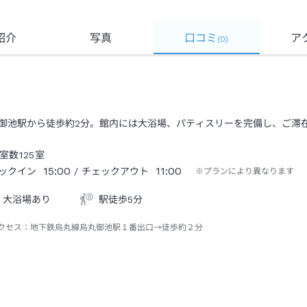
紹介
写真
口コミ
ア
(
0
)
御池駅から徒歩約2分。館内には大浴場、パティスリーを完備し、ご滞
室数
125
室
15:00
11:00
ックイン
/ チェックアウト
※プランにより異なります
大浴場あり
駅徒歩5分
クセス：
地下鉄烏丸線烏丸御池駅１番出口→徒歩約２分