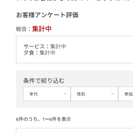
お客様アンケート評価
集計中
総合：
サービス
：
集計中
夕食
：
集計中
条件で絞り込む
年代
性別
参加
6
件のうち、
1
〜
6
件を表示