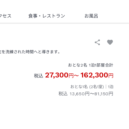
クセス
食事
・レストラン
お風呂
在を洗練された時間へと導きます。
おとな
2
名
1
泊
1
部屋
合計
27,300
162,300
円
〜
円
税込
おとな1名 (
2
名1室)｜
1
泊
税込
13,650円〜81,150円