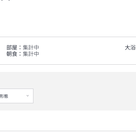
部屋
：
集計中
大浴
朝食
：
集計中
形態