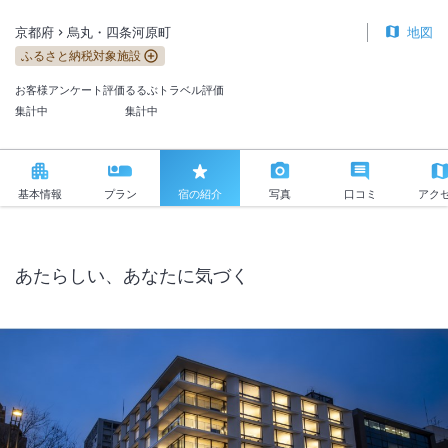
京都府
烏丸・四条河原町
地図
ふるさと納税対象施設
お客様アンケート評価
るるぶトラベル評価
集計中
集計中
基本情報
プラン
宿の紹介
写真
口コミ
アク
あたらしい、あなたに気づく