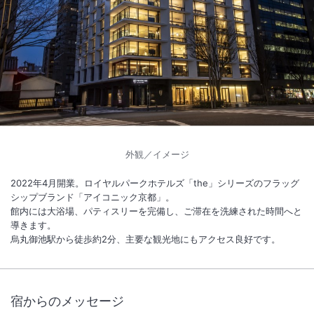
1
/
10
外観
烏丸御池駅から徒歩約2分。館内には大浴場、パティスリーを完備し、
ご滞在を洗練された時間へと導きます。
外観／イメージ
総客室数
125
室
IN
チェックイン
15:00
/ OUT
チェックアウト
11:00
2022年4月開業。ロイヤルパークホテルズ「the」シリーズのフラッグ
シップブランド「アイコニック京都」。
大浴場あり
駅徒歩5分
館内には大浴場、パティスリーを完備し、ご滞在を洗練された時間へと
導きます。
烏丸御池駅から徒歩約2分、主要な観光地にもアクセス良好です。
施設からのお知らせ
＜
ホテル北側隣接地 新築工事のお知らせ
＞
宿からのメッセージ
当ホテル北側隣接地におきまして新築工事が実施されます。