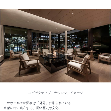
着工予定日：2026年5月1日（金）
竣工予定日：2028年3月31日（金）（予定）
工期：着工日より約23ヶ月
作業時間：8:00～18:30（前後約30分は準備・清掃作業）
※日曜日・祝日および2026年8月15日（土）、2026年12月30日（水）
～2027年1月4日（月）、
2027年8月16日（月）、2027年12月30日（木）～2028年1月4日
（火）は作業を行いません。
※期間中、時間帯によっては工事音が聞こえる場合がございます。
※重要なお知らせです。必ず続きをご確認ください。
エグゼクティブ ラウンジ／イメージ
このホテルでの滞在は「発見」に彩られている。
京都の街に点在する、長い歴史や文化。