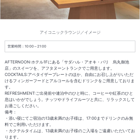
アイコニックラウンジ／イメージ
営業時間：10:00～21:00
AFTERNOON:ホテル1Fにある「サダハル・アオキ・パリ 烏丸御池
店」のスイーツを、アフタヌーントランクでご用意します。
COCKTAILS:アペタイザープレートのほか、自由にお召し上がりいただ
けるフィンガーフードとアルコールを含むドリンクをご用意しておりま
す。
REFRESHMENT:ご出発前や連泊中のひと時に、コーヒーや紅茶のひと
息はいかがでしょう。ナッツやドライフルーツと共に、リラックスして
お過ごしください。
備考：
・添い寝にてご宿泊の13歳未満のお子様は、17:00までドリンクのみ無
料でご利用いただけます。
・カクテルタイムは、13歳未満のお子様のご入場をご遠慮いただいてお
ります。