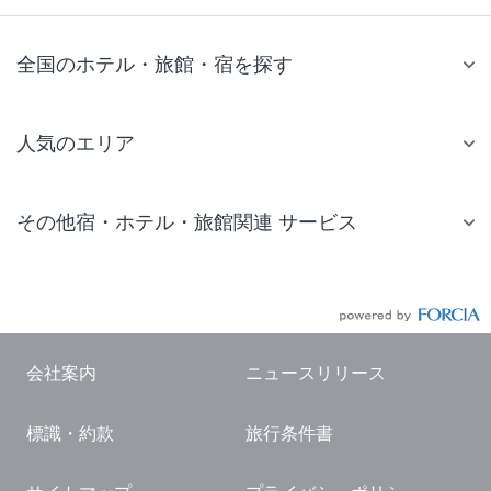
全国のホテル・旅館・宿を探す
人気のエリア
札幌 ホテル
その他宿・ホテル・旅館関連 サービス
仙台 ホテル
国内旅行・国内ツアー
東京ディズニーリゾート(R)周辺 ホテル
JR・新幹線付きツアー
東京 ホテル
航空券付きツアー
東京ドーム ホテル
会社案内
ニュースリリース
現地観光・レジャーチケット
新宿 ホテル
標識・約款
旅行条件書
国内観光ガイド
横浜 ホテル
旅行・観光情報
熱海 ホテル