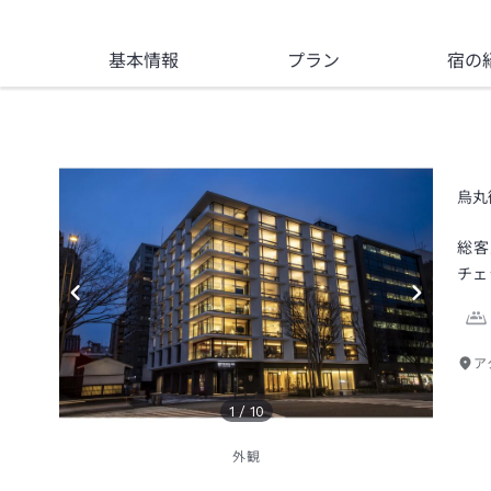
基本情報
プラン
宿の
烏丸
総客
チェ
ア
1
/
10
外観