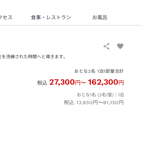
クセス
食事
・レストラン
お風呂
在を洗練された時間へと導きます。
おとな
2
名
1
泊
1
部屋
合計
27,300
162,300
円
〜
円
税込
おとな1名 (
2
名1室)｜
1
泊
税込
13,650円〜81,150円