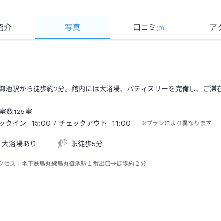
紹介
写真
口コミ
ア
(
0
)
御池駅から徒歩約2分。館内には大浴場、パティスリーを完備し、ご滞
室数
125
室
15:00
11:00
ックイン
/ チェックアウト
※プランにより異なります
大浴場あり
駅徒歩5分
クセス：
地下鉄烏丸線烏丸御池駅１番出口→徒歩約２分