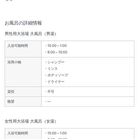
着工予定日：2026年5月1日（金）
竣工予定日：2028年3月31日（金）（予定）
工期：着工日より約23ヶ月
作業時間：8:00～18:30（前後約30分は準備・清掃作業）
お風呂の詳細情報
※日曜日・祝日および2026年8月15日（土）、2026年12月30日（水）
男性用大浴場
大風呂（男湯）
～2027年1月4日（月）、
2027年8月16日（月）、2027年12月30日（木）～2028年1月4日
入浴可能時間
15:00～1:00
（火）は作業を行いません。
6:00～10:00
※期間中、時間帯によっては工事音が聞こえる場合がございます。
浴用小物
シャンプー
リンス
ボディソープ
※重要なお知らせです。必ず続きをご確認ください。
ドライヤー
貸切
不可
眺望
―
女性用大浴場
大風呂（女湯）
入浴可能時間
15:00～1:00