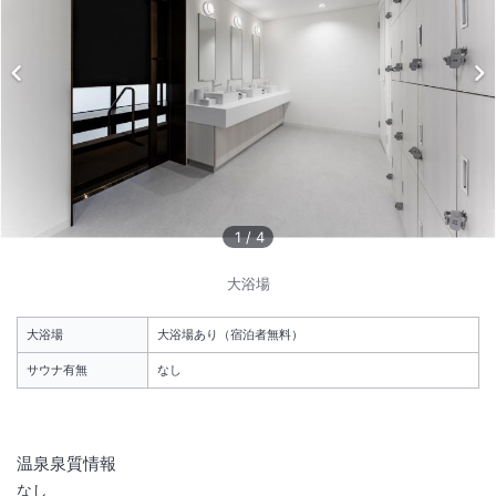
1
/
10
外観
烏丸御池駅から徒歩約2分。館内には大浴場、パティスリーを完備し、
ご滞在を洗練された時間へと導きます。
1
/
4
総客室数
125
室
IN
チェックイン
15:00
/ OUT
チェックアウト
11:00
大浴場
大浴場あり
駅徒歩5分
大浴場
大浴場あり（宿泊者無料）
サウナ有無
なし
施設からのお知らせ
＜
ホテル北側隣接地 新築工事のお知らせ
＞
温泉泉質情報
当ホテル北側隣接地におきまして新築工事が実施されます。
なし