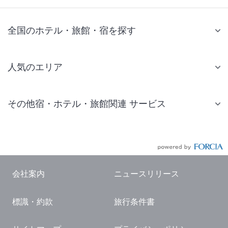
全国のホテル・旅館・宿を探す
人気のエリア
札幌 ホテル
その他宿・ホテル・旅館関連 サービス
仙台 ホテル
国内旅行・国内ツアー
東京ディズニーリゾート(R)周辺 ホテル
JR・新幹線付きツアー
東京 ホテル
航空券付きツアー
東京ドーム ホテル
会社案内
ニュースリリース
現地観光・レジャーチケット
新宿 ホテル
標識・約款
旅行条件書
国内観光ガイド
横浜 ホテル
旅行・観光情報
熱海 ホテル