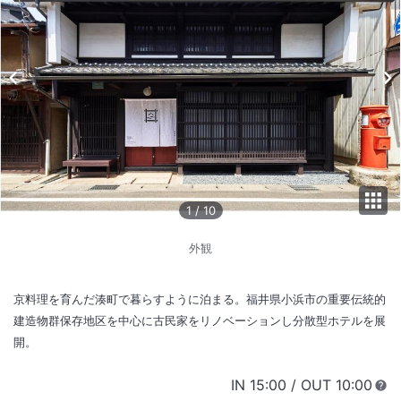
1
/
10
外観
京料理を育んだ湊町で暮らすように泊まる。福井県小浜市の重要伝統的
建造物群保存地区を中心に古民家をリノベーションし分散型ホテルを展
開。
IN
チェックイン
15:00
/ OUT
チェック
10:00