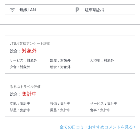
無線LAN
駐車場あり
JTBお客様アンケート評価
対象外
総合：
サービス：
対象外
部屋：
対象外
大浴場：
対象外
夕食：
対象外
朝食：
対象外
るるぶトラベル評価
集計中
総合：
立地：
集計中
設備：
集計中
サービス：
集計中
部屋：
集計中
風呂：
集計中
食事：
集計中
全ての口コミ・おすすめコメントを見る