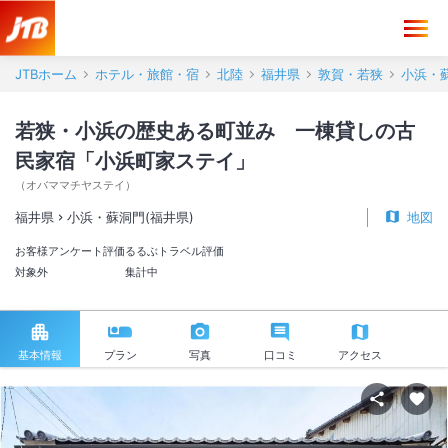
JTBホーム
ホテル・旅館・宿
北陸
福井県
敦賀・若狭
小浜・蘇
若狭・小浜の歴史ある町並み 一棟貸しの古
民家宿「小浜町家ステイ」
（
オバママチヤステイ
）
福井県
小浜・蘇洞門(福井県)
地図
お客様アンケート評価
るるぶトラベル評価
対象外
集計中
基本情報
プラン
写真
口コミ
アクセス