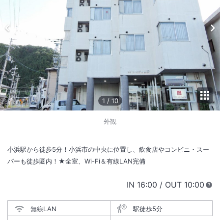
1
/
10
外観
小浜駅から徒歩5分！小浜市の中央に位置し、飲食店やコンビニ・スー
パーも徒歩圏内！★全室、Wi-Fi＆有線LAN完備
IN
チェックイン
16:00
/ OUT
チェック
10:00
無線LAN
駅徒歩5分